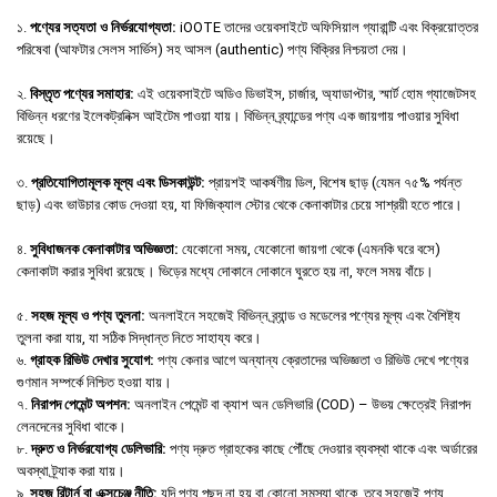
১.
পণ্যের সত্যতা ও নির্ভরযোগ্যতা:
iOOTE তাদের ওয়েবসাইটে অফিসিয়াল গ্যারান্টি এবং বিক্রয়োত্তর
পরিষেবা (আফটার সেলস সার্ভিস) সহ আসল (authentic) পণ্য বিক্রির নিশ্চয়তা দেয়।
২.
বিস্তৃত পণ্যের সমাহার:
এই ওয়েবসাইটে অডিও ডিভাইস, চার্জার, অ্যাডাপ্টার, স্মার্ট হোম গ্যাজেটসহ
বিভিন্ন ধরণের ইলেকট্রনিক্স আইটেম পাওয়া যায়। বিভিন্ন ব্র্যান্ডের পণ্য এক জায়গায় পাওয়ার সুবিধা
রয়েছে।
৩.
প্রতিযোগিতামূলক মূল্য এবং ডিসকাউন্ট:
প্রায়শই আকর্ষণীয় ডিল, বিশেষ ছাড় (যেমন ৭৫% পর্যন্ত
ছাড়) এবং ভাউচার কোড দেওয়া হয়, যা ফিজিক্যাল স্টোর থেকে কেনাকাটার চেয়ে সাশ্রয়ী হতে পারে।
৪.
সুবিধাজনক কেনাকাটার অভিজ্ঞতা:
যেকোনো সময়, যেকোনো জায়গা থেকে (এমনকি ঘরে বসে)
কেনাকাটা করার সুবিধা রয়েছে। ভিড়ের মধ্যে দোকানে দোকানে ঘুরতে হয় না, ফলে সময় বাঁচে।
৫.
সহজ মূল্য ও পণ্য তুলনা:
অনলাইনে সহজেই বিভিন্ন ব্র্যান্ড ও মডেলের পণ্যের মূল্য এবং বৈশিষ্ট্য
তুলনা করা যায়, যা সঠিক সিদ্ধান্ত নিতে সাহায্য করে।
৬.
গ্রাহক রিভিউ দেখার সুযোগ:
পণ্য কেনার আগে অন্যান্য ক্রেতাদের অভিজ্ঞতা ও রিভিউ দেখে পণ্যের
গুণমান সম্পর্কে নিশ্চিত হওয়া যায়।
৭.
নিরাপদ পেমেন্ট অপশন:
অনলাইন পেমেন্ট বা ক্যাশ অন ডেলিভারি (COD) – উভয় ক্ষেত্রেই নিরাপদ
লেনদেনের সুবিধা থাকে।
৮.
দ্রুত ও নির্ভরযোগ্য ডেলিভারি:
পণ্য দ্রুত গ্রাহকের কাছে পৌঁছে দেওয়ার ব্যবস্থা থাকে এবং অর্ডারের
অবস্থা ট্র্যাক করা যায়।
৯.
সহজ রিটার্ন বা এক্সচেঞ্জ নীতি:
যদি পণ্য পছন্দ না হয় বা কোনো সমস্যা থাকে, তবে সহজেই পণ্য