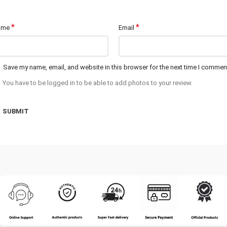
*
*
ame
Email
Save my name, email, and website in this browser for the next time I commen
You have to be logged in to be able to add photos to your review.