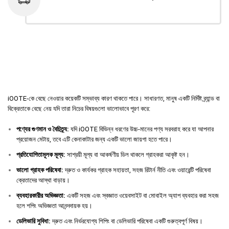
iOOTE-কে বেছে নেওয়ার কয়েকটি সম্ভাব্য কারণ থাকতে পারে। সাধারণত, মানুষ একটি নির্দিষ্ট ব্র্যান্ড বা
বিক্রেতাকে বেছে নেয় যদি তারা নিচের বিষয়গুলো ভালোভাবে পূরণ করে:
পণ্যের
গুণমান
ও
বৈচিত্র্য
:
যদি iOOTE বিভিন্ন ধরণের উচ্চ-মানের পণ্য সরবরাহ করে যা আপনার
প্রয়োজন মেটায়, তবে এটি কেনাকাটার জন্য একটি ভালো জায়গা হতে পারে।
প্রতিযোগিতামূলক
মূল্য
:
সাশ্রয়ী মূল্য বা আকর্ষণীয় ডিল থাকলে গ্রাহকরা আকৃষ্ট হন।
ভালো
গ্রাহক
পরিষেবা
:
দ্রুত ও কার্যকর গ্রাহক সহায়তা, সহজ রিটার্ন নীতি এবং ওয়ারেন্টি পরিষেবা
ক্রেতাদের আস্থা বাড়ায়।
ব্যবহারকারীর
অভিজ্ঞতা
:
একটি সহজ এবং স্বজ্ঞাত ওয়েবসাইট বা মোবাইল অ্যাপ ব্যবহার করা সহজ
হলে শপিং অভিজ্ঞতা আনন্দদায়ক হয়।
ডেলিভারি
সুবিধা
:
দ্রুত এবং নির্ভরযোগ্য শিপিং বা ডেলিভারি পরিষেবা একটি গুরুত্বপূর্ণ বিষয়।