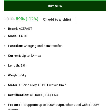
BUY NOW
Original
Current
890
৳
(-12%)
1,010
৳
Add to wishlist
price
price
was:
is:
Brand:
ACEFAST
1,010৳.
890৳.
Model:
C6-03
Function:
Charging and data transfer
Current:
Up to 5A max
Length:
2.0m
Weight:
64g
Material:
Zinc alloy + TPE + woven braid
Certification:
CE, RoHS, FCC, EAC
Feature 1:
Supports up to 100W output when used with a 100W
charger