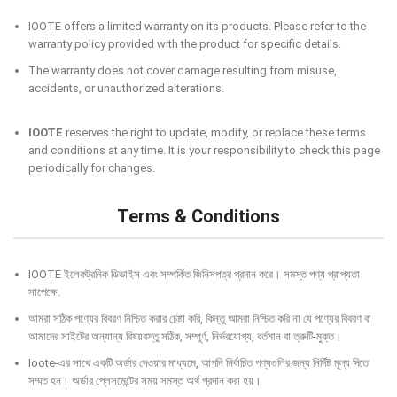
IOOTE offers a limited warranty on its products. Please refer to the
warranty policy provided with the product for specific details.
The warranty does not cover damage resulting from misuse,
accidents, or unauthorized alterations.
IOOTE
reserves the right to update, modify, or replace these terms
and conditions at any time. It is your responsibility to check this page
periodically for changes.
Terms & Conditions
IOOTE ইলেকট্রনিক ডিভাইস এবং সম্পর্কিত জিনিসপত্র প্রদান করে। সমস্ত পণ্য প্রাপ্যতা
সাপেক্ষে.
আমরা সঠিক পণ্যের বিবরণ নিশ্চিত করার চেষ্টা করি, কিন্তু আমরা নিশ্চিত করি না যে পণ্যের বিবরণ বা
আমাদের সাইটের অন্যান্য বিষয়বস্তু সঠিক, সম্পূর্ণ, নির্ভরযোগ্য, বর্তমান বা ত্রুটি-মুক্ত।
Ioote-এর সাথে একটি অর্ডার দেওয়ার মাধ্যমে, আপনি নির্বাচিত পণ্যগুলির জন্য নির্দিষ্ট মূল্য দিতে
সম্মত হন। অর্ডার প্লেসমেন্টের সময় সমস্ত অর্থ প্রদান করা হয়।