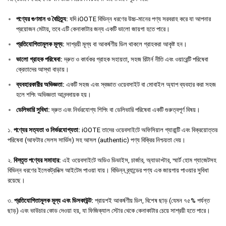
পণ্যের
গুণমান
ও
বৈচিত্র্য
:
যদি iOOTE বিভিন্ন ধরণের উচ্চ-মানের পণ্য সরবরাহ করে যা আপনার
প্রয়োজন মেটায়, তবে এটি কেনাকাটার জন্য একটি ভালো জায়গা হতে পারে।
প্রতিযোগিতামূলক
মূল্য
:
সাশ্রয়ী মূল্য বা আকর্ষণীয় ডিল থাকলে গ্রাহকরা আকৃষ্ট হন।
ভালো
গ্রাহক
পরিষেবা
:
দ্রুত ও কার্যকর গ্রাহক সহায়তা, সহজ রিটার্ন নীতি এবং ওয়ারেন্টি পরিষেবা
ক্রেতাদের আস্থা বাড়ায়।
ব্যবহারকারীর
অভিজ্ঞতা
:
একটি সহজ এবং স্বজ্ঞাত ওয়েবসাইট বা মোবাইল অ্যাপ ব্যবহার করা সহজ
হলে শপিং অভিজ্ঞতা আনন্দদায়ক হয়।
ডেলিভারি
সুবিধা
:
দ্রুত এবং নির্ভরযোগ্য শিপিং বা ডেলিভারি পরিষেবা একটি গুরুত্বপূর্ণ বিষয়।
১.
পণ্যের সত্যতা ও নির্ভরযোগ্যতা:
iOOTE তাদের ওয়েবসাইটে অফিসিয়াল গ্যারান্টি এবং বিক্রয়োত্তর
পরিষেবা (আফটার সেলস সার্ভিস) সহ আসল (authentic) পণ্য বিক্রির নিশ্চয়তা দেয়।
২.
বিস্তৃত পণ্যের সমাহার:
এই ওয়েবসাইটে অডিও ডিভাইস, চার্জার, অ্যাডাপ্টার, স্মার্ট হোম গ্যাজেটসহ
বিভিন্ন ধরণের ইলেকট্রনিক্স আইটেম পাওয়া যায়। বিভিন্ন ব্র্যান্ডের পণ্য এক জায়গায় পাওয়ার সুবিধা
রয়েছে।
৩.
প্রতিযোগিতামূলক মূল্য এবং ডিসকাউন্ট:
প্রায়শই আকর্ষণীয় ডিল, বিশেষ ছাড় (যেমন ৭৫% পর্যন্ত
ছাড়) এবং ভাউচার কোড দেওয়া হয়, যা ফিজিক্যাল স্টোর থেকে কেনাকাটার চেয়ে সাশ্রয়ী হতে পারে।