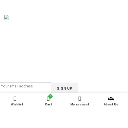
Email: support@ioote.com.bd
Follow us on:
0
Wishlist
Cart
My account
About Us