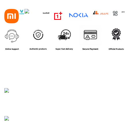
House 16, Road 3, Block B, Aftab Nagar, Dhaka
Phone: 01858-922208