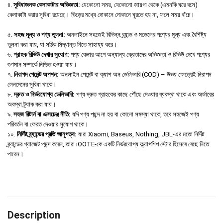
৪.
সুবিধাজনক কেনাকাটার অভিজ্ঞতা:
যেকোনো সময়, যেকোনো জায়গা থেকে (এমনকি ঘরে বসে)
কেনাকাটা করার সুবিধা রয়েছে। ভিড়ের মধ্যে দোকানে দোকানে ঘুরতে হয় না, ফলে সময় বাঁচে।
৫.
সহজ মূল্য ও পণ্য তুলনা:
অনলাইনে সহজেই বিভিন্ন ব্র্যান্ড ও মডেলের পণ্যের মূল্য এবং বৈশিষ্ট্য
তুলনা করা যায়, যা সঠিক সিদ্ধান্ত নিতে সাহায্য করে।
৬.
গ্রাহক রিভিউ দেখার সুযোগ:
পণ্য কেনার আগে অন্যান্য ক্রেতাদের অভিজ্ঞতা ও রিভিউ দেখে পণ্যের
গুণমান সম্পর্কে নিশ্চিত হওয়া যায়।
৭.
নিরাপদ পেমেন্ট অপশন:
অনলাইন পেমেন্ট বা ক্যাশ অন ডেলিভারি (COD) – উভয় ক্ষেত্রেই নিরাপদ
লেনদেনের সুবিধা থাকে।
৮.
দ্রুত ও নির্ভরযোগ্য ডেলিভারি:
পণ্য দ্রুত গ্রাহকের কাছে পৌঁছে দেওয়ার ব্যবস্থা থাকে এবং অর্ডারের
অবস্থা ট্র্যাক করা যায়।
৯.
সহজ রিটার্ন বা এক্সচেঞ্জ নীতি:
যদি পণ্য পছন্দ না হয় বা কোনো সমস্যা থাকে, তবে সহজেই পণ্য
পরিবর্তন বা ফেরত দেওয়ার সুযোগ থাকে।
১০.
নির্দিষ্ট ব্র্যান্ডের প্রতি আনুগত্য:
যারা Xiaomi, Baseus, Nothing, JBL-এর মতো নির্দিষ্ট
ব্র্যান্ডের গ্যাজেট পছন্দ করেন, তারা iOOTE-কে একটি নির্ভরযোগ্য ফ্ল্যাগশিপ স্টোর হিসেবে বেছে নিতে
পারেন।
Description