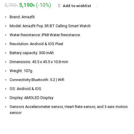
Original
Current
5,190
৳
(-10%)
5,790
৳
Add to wishlist
price
price
was:
is:
Brand: Amazfit
5,790৳.
5,190৳.
Model: Amazfit Pop 3R BT Calling Smart Watch
Water Resistance: IP68 Water Resistance
Resolution: Android & IOS Pixel
Battery capacity: 300 mAh
Dimensions: 45.5 x 45.5 x 10.8 mm
Weight: 107g
Connectivity Bluetooth: 5.2 | Wifi
OS: Android & IOS
Display: AMOLED Display
Sensors Accelerometer sensor, Heart Rate sensor, and 3-axis motion
sensor