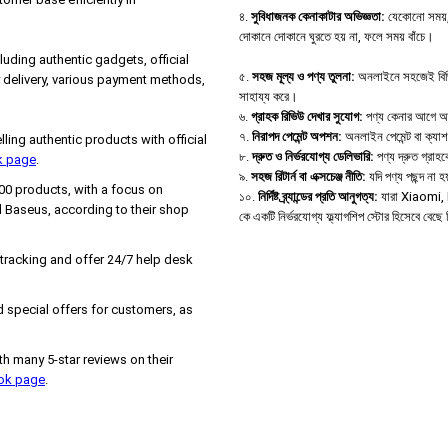
৪.
সুবিধাজনক কেনাকাটার অভিজ্ঞতা:
যেকোনো সময়, 
দোকানে দোকানে ঘুরতে হয় না, ফলে সময় বাঁচে।
uding authentic gadgets, official
৫.
সহজ মূল্য ও পণ্য তুলনা:
অনলাইনে সহজেই বিভিন্ন
 delivery, various payment methods,
সাহায্য করে।
৬.
গ্রাহক রিভিউ দেখার সুযোগ:
পণ্য কেনার আগে অন্য
৭.
নিরাপদ পেমেন্ট অপশন:
অনলাইন পেমেন্ট বা ক্যা
ng authentic products with official
৮.
দ্রুত ও নির্ভরযোগ্য ডেলিভারি:
পণ্য দ্রুত গ্রাহক
k page
.
৯.
সহজ রিটার্ন বা এক্সচেঞ্জ নীতি:
যদি পণ্য পছন্দ না
000 products, with a focus on
১০.
নির্দিষ্ট ব্র্যান্ডের প্রতি আনুগত্য:
যারা Xiaomi, B
 Baseus, according to their shop
কে একটি নির্ভরযোগ্য ফ্ল্যাগশিপ স্টোর হিসেবে বেছ
 tracking and offer 24/7 help desk
 special offers for customers, as
h many 5-star reviews on their
ook page
.