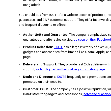
Bangladesh.
You should buy from iOOTE for a wide selection of products, incl
guarantees, and 24/7 customer support. They offer fast two-day
and frequent discounts or offers.
Authenticity and Guarantee:
The company emphasizes selli
guarantees and after-sales service,
as seen on their Faceboo
Product Selection:
iOOTE
has a large inventory of over 20,
gadgets and accessories from brands like Xiaomi, Apple, and
page.
Delivery and Support:
They provide fast 2-day delivery with
support,
as highlighted on their delivery information page
.
Deals and Discounts:
iOOTE
frequently runs promotions and
promoted on their website.
Customer Trust:
The company has a positive reputation, wit
Daraz store for gadgets and accessories,
notes their Faceb