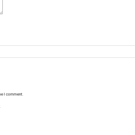
ime I comment.
.