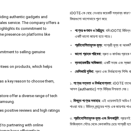
iOOTE-কে বেছে নেওয়ার কয়েকটি সম্ভাব্য কারণ থাকতে 
iding authentic gadgets and
বিষয়গুলো ভালোভাবে পূরণ করে:
sales service. The company offers a
highlights its commitment to
পণ্যের
গুণমান
ও
বৈচিত্র্য
:
যদি iOOTE বিভিন্ন ধ
ine presence on platforms like
একটি ভালো জায়গা হতে পারে।
প্রতিযোগিতামূলক
মূল্য
:
সাশ্রয়ী মূল্য বা আকর্
ommitment to selling genuine
ভালো
গ্রাহক
পরিষেবা
:
দ্রুত ও কার্যকর গ্রাহক স
ব্যবহারকারীর
অভিজ্ঞতা
:
একটি সহজ এবং স্বজ্ঞা
antees on products, which helps
ডেলিভারি
সুবিধা
:
দ্রুত এবং নির্ভরযোগ্য শিপিং বা
e as a key reason to choose them,
১.
পণ্যের সত্যতা ও নির্ভরযোগ্যতা:
iOOTE তাদের ও
আসল (authentic) পণ্য বিক্রির নিশ্চয়তা দেয়।
tore offer a diverse range of tech
২.
বিস্তৃত পণ্যের সমাহার:
এই ওয়েবসাইটে অডিও ডিভা
 Samsung.
পাওয়া যায়। বিভিন্ন ব্র্যান্ডের পণ্য এক জায়গায় পা
s positive reviews and high ratings
৩.
প্রতিযোগিতামূলক মূল্য এবং ডিসকাউন্ট:
প্রায়শই 
ফিজিক্যাল স্টোর থেকে কেনাকাটার চেয়ে সাশ্রয়ী হ
d to partnering with online
tomer base efficiently in