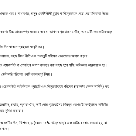
পারে। সাধারণত, মানুষ একটি নির্দিষ্ট ব্র্যান্ড বা বিক্রেতাকে বেছে নেয় যদি তারা নিচের
রণের উচ্চ-মানের পণ্য সরবরাহ করে যা আপনার প্রয়োজন মেটায়, তবে এটি কেনাকাটার জন্য
ষণীয় ডিল থাকলে গ্রাহকরা আকৃষ্ট হন।
হায়তা, সহজ রিটার্ন নীতি এবং ওয়ারেন্টি পরিষেবা ক্রেতাদের আস্থা বাড়ায়।
ত ওয়েবসাইট বা মোবাইল অ্যাপ ব্যবহার করা সহজ হলে শপিং অভিজ্ঞতা আনন্দদায়ক হয়।
 ডেলিভারি পরিষেবা একটি গুরুত্বপূর্ণ বিষয়।
য়েবসাইটে অফিসিয়াল গ্যারান্টি এবং বিক্রয়োত্তর পরিষেবা (আফটার সেলস সার্ভিস) সহ
ইস, চার্জার, অ্যাডাপ্টার, স্মার্ট হোম গ্যাজেটসহ বিভিন্ন ধরণের ইলেকট্রনিক্স আইটেম
ওয়ার সুবিধা রয়েছে।
আকর্ষণীয় ডিল, বিশেষ ছাড় (যেমন ৭৫% পর্যন্ত ছাড়) এবং ভাউচার কোড দেওয়া হয়, যা
তে পারে।