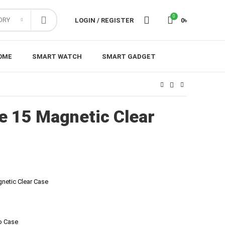
0
ORY
LOGIN / REGISTER
0
৳
OME
SMART WATCH
SMART GADGET
e 15 Magnetic Clear
netic Clear Case
o Case