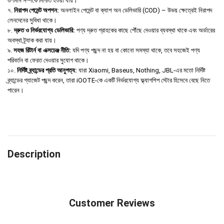
গুণমান সম্পর্কে নিশ্চিত হওয়া যায়।
৭.
নিরাপদ পেমেন্ট অপশন:
অনলাইন পেমেন্ট বা ক্যাশ অন ডেলিভারি (COD) – উভয় ক্ষেত্রেই নিরাপদ
লেনদেনের সুবিধা থাকে।
৮.
দ্রুত ও নির্ভরযোগ্য ডেলিভারি:
পণ্য দ্রুত গ্রাহকের কাছে পৌঁছে দেওয়ার ব্যবস্থা থাকে এবং অর্ডারের
অবস্থা ট্র্যাক করা যায়।
৯.
সহজ রিটার্ন বা এক্সচেঞ্জ নীতি:
যদি পণ্য পছন্দ না হয় বা কোনো সমস্যা থাকে, তবে সহজেই পণ্য
পরিবর্তন বা ফেরত দেওয়ার সুযোগ থাকে।
১০.
নির্দিষ্ট ব্র্যান্ডের প্রতি আনুগত্য:
যারা Xiaomi, Baseus, Nothing, JBL-এর মতো নির্দিষ্ট
ব্র্যান্ডের গ্যাজেট পছন্দ করেন, তারা iOOTE-কে একটি নির্ভরযোগ্য ফ্ল্যাগশিপ স্টোর হিসেবে বেছে নিতে
পারেন।
Description
Customer Reviews