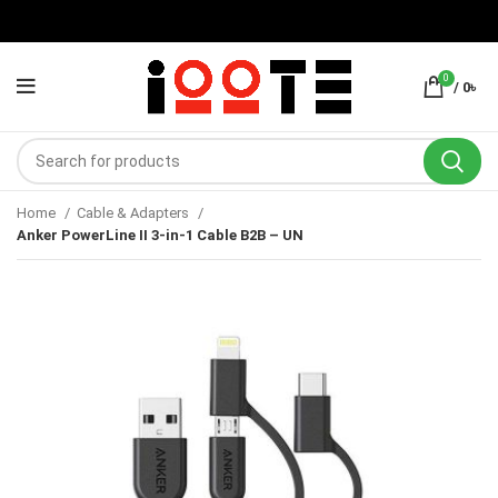
0
/
0
৳
Home
Cable & Adapters
Anker PowerLine II 3-in-1 Cable B2B – UN