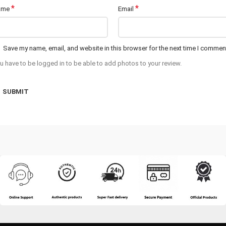
*
*
ame
Email
Save my name, email, and website in this browser for the next time I commen
u have to be logged in to be able to add photos to your review.