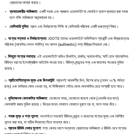
ক্রেতাদের আস্থা বাড়ায়।
ব্যবহারকারীর
অভিজ্ঞতা
:
একটি সহজ এবং স্বজ্ঞাত ওয়েবসাইট বা মোবাইল অ্যাপ ব্যবহার করা সহজ
হলে শপিং অভিজ্ঞতা আনন্দদায়ক হয়।
ডেলিভারি
সুবিধা
:
দ্রুত এবং নির্ভরযোগ্য শিপিং বা ডেলিভারি পরিষেবা একটি গুরুত্বপূর্ণ বিষয়।
১.
পণ্যের সত্যতা ও নির্ভরযোগ্যতা:
iOOTE তাদের ওয়েবসাইটে অফিসিয়াল গ্যারান্টি এবং বিক্রয়োত্তর
পরিষেবা (আফটার সেলস সার্ভিস) সহ আসল (authentic) পণ্য বিক্রির নিশ্চয়তা দেয়।
২.
বিস্তৃত পণ্যের সমাহার:
এই ওয়েবসাইটে অডিও ডিভাইস, চার্জার, অ্যাডাপ্টার, স্মার্ট হোম গ্যাজেটসহ
বিভিন্ন ধরণের ইলেকট্রনিক্স আইটেম পাওয়া যায়। বিভিন্ন ব্র্যান্ডের পণ্য এক জায়গায় পাওয়ার সুবিধা
রয়েছে।
৩.
প্রতিযোগিতামূলক মূল্য এবং ডিসকাউন্ট:
প্রায়শই আকর্ষণীয় ডিল, বিশেষ ছাড় (যেমন ৭৫% পর্যন্ত
ছাড়) এবং ভাউচার কোড দেওয়া হয়, যা ফিজিক্যাল স্টোর থেকে কেনাকাটার চেয়ে সাশ্রয়ী হতে পারে।
৪.
সুবিধাজনক কেনাকাটার অভিজ্ঞতা:
যেকোনো সময়, যেকোনো জায়গা থেকে (এমনকি ঘরে বসে)
কেনাকাটা করার সুবিধা রয়েছে। ভিড়ের মধ্যে দোকানে দোকানে ঘুরতে হয় না, ফলে সময় বাঁচে।
৫.
সহজ মূল্য ও পণ্য তুলনা:
অনলাইনে সহজেই বিভিন্ন ব্র্যান্ড ও মডেলের পণ্যের মূল্য এবং বৈশিষ্ট্য
তুলনা করা যায়, যা সঠিক সিদ্ধান্ত নিতে সাহায্য করে।
৬.
গ্রাহক রিভিউ দেখার সুযোগ:
পণ্য কেনার আগে অন্যান্য ক্রেতাদের অভিজ্ঞতা ও রিভিউ দেখে পণ্যের