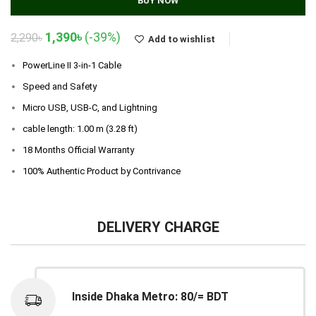
BUY NOW
Original
Current
1,390
৳
(-39%)
2,290
৳
Add to wishlist
price
price
was:
is:
PowerLine II 3-in-1 Cable
2,290৳.
1,390৳.
Speed and Safety
Micro USB, USB-C, and Lightning
cable length: 1.00 m (3.28 ft)
18 Months Official Warranty
100% Authentic Product by Contrivance
DELIVERY CHARGE
Inside Dhaka Metro: 80/= BDT