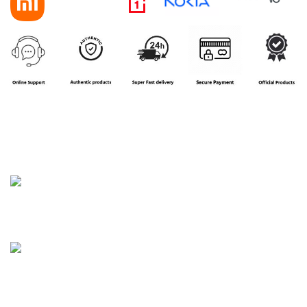
House 16, Road 3, Block B, Aftab Nagar, Dhaka
Phone: 01858-922208