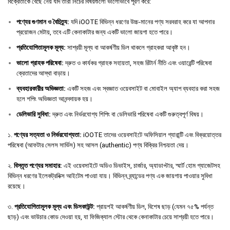
বিক্রেতাকে বেছে নেয় যদি তারা নিচের বিষয়গুলো ভালোভাবে পূরণ করে:
পণ্যের
গুণমান
ও
বৈচিত্র্য
:
যদি iOOTE বিভিন্ন ধরণের উচ্চ-মানের পণ্য সরবরাহ করে যা আপনার
প্রয়োজন মেটায়, তবে এটি কেনাকাটার জন্য একটি ভালো জায়গা হতে পারে।
প্রতিযোগিতামূলক
মূল্য
:
সাশ্রয়ী মূল্য বা আকর্ষণীয় ডিল থাকলে গ্রাহকরা আকৃষ্ট হন।
ভালো
গ্রাহক
পরিষেবা
:
দ্রুত ও কার্যকর গ্রাহক সহায়তা, সহজ রিটার্ন নীতি এবং ওয়ারেন্টি পরিষেবা
ক্রেতাদের আস্থা বাড়ায়।
ব্যবহারকারীর
অভিজ্ঞতা
:
একটি সহজ এবং স্বজ্ঞাত ওয়েবসাইট বা মোবাইল অ্যাপ ব্যবহার করা সহজ
হলে শপিং অভিজ্ঞতা আনন্দদায়ক হয়।
ডেলিভারি
সুবিধা
:
দ্রুত এবং নির্ভরযোগ্য শিপিং বা ডেলিভারি পরিষেবা একটি গুরুত্বপূর্ণ বিষয়।
১.
পণ্যের সত্যতা ও নির্ভরযোগ্যতা:
iOOTE তাদের ওয়েবসাইটে অফিসিয়াল গ্যারান্টি এবং বিক্রয়োত্তর
পরিষেবা (আফটার সেলস সার্ভিস) সহ আসল (authentic) পণ্য বিক্রির নিশ্চয়তা দেয়।
২.
বিস্তৃত পণ্যের সমাহার:
এই ওয়েবসাইটে অডিও ডিভাইস, চার্জার, অ্যাডাপ্টার, স্মার্ট হোম গ্যাজেটসহ
বিভিন্ন ধরণের ইলেকট্রনিক্স আইটেম পাওয়া যায়। বিভিন্ন ব্র্যান্ডের পণ্য এক জায়গায় পাওয়ার সুবিধা
রয়েছে।
৩.
প্রতিযোগিতামূলক মূল্য এবং ডিসকাউন্ট:
প্রায়শই আকর্ষণীয় ডিল, বিশেষ ছাড় (যেমন ৭৫% পর্যন্ত
ছাড়) এবং ভাউচার কোড দেওয়া হয়, যা ফিজিক্যাল স্টোর থেকে কেনাকাটার চেয়ে সাশ্রয়ী হতে পারে।