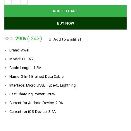
ADD TO CART
BUY NOW
Original
Current
290
৳
(-24%)
380
৳
Add to wishlist
price
price
was:
is:
Brand: Awei
380৳.
290৳.
Model: CL-972
Cable Length: 1.2M
Name: 3-In-1 Brained Data Cable
Interface: Micro USB, Type-C, Lightning
Fast Charging Power: 120W
Current for Android Device: 2.0A
Current for iOS Device: 2.4A