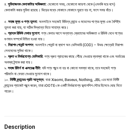
৪.
সুবিধাজনক কেনাকাটার অভিজ্ঞতা:
যেকোনো সময়, যেকোনো জায়গা থেকে (এমনকি ঘরে বসে)
কেনাকাটা করার সুবিধা রয়েছে। ভিড়ের মধ্যে দোকানে দোকানে ঘুরতে হয় না, ফলে সময় বাঁচে।
৫.
সহজ মূল্য ও পণ্য তুলনা:
অনলাইনে সহজেই বিভিন্ন ব্র্যান্ড ও মডেলের পণ্যের মূল্য এবং বৈশিষ্ট্য
তুলনা করা যায়, যা সঠিক সিদ্ধান্ত নিতে সাহায্য করে।
৬.
গ্রাহক রিভিউ দেখার সুযোগ:
পণ্য কেনার আগে অন্যান্য ক্রেতাদের অভিজ্ঞতা ও রিভিউ দেখে পণ্যের
গুণমান সম্পর্কে নিশ্চিত হওয়া যায়।
৭.
নিরাপদ পেমেন্ট অপশন:
অনলাইন পেমেন্ট বা ক্যাশ অন ডেলিভারি (COD) – উভয় ক্ষেত্রেই নিরাপদ
লেনদেনের সুবিধা থাকে।
৮.
দ্রুত ও নির্ভরযোগ্য ডেলিভারি:
পণ্য দ্রুত গ্রাহকের কাছে পৌঁছে দেওয়ার ব্যবস্থা থাকে এবং অর্ডারের
অবস্থা ট্র্যাক করা যায়।
৯.
সহজ রিটার্ন বা এক্সচেঞ্জ নীতি:
যদি পণ্য পছন্দ না হয় বা কোনো সমস্যা থাকে, তবে সহজেই পণ্য
পরিবর্তন বা ফেরত দেওয়ার সুযোগ থাকে।
১০.
নির্দিষ্ট ব্র্যান্ডের প্রতি আনুগত্য:
যারা Xiaomi, Baseus, Nothing, JBL-এর মতো নির্দিষ্ট
ব্র্যান্ডের গ্যাজেট পছন্দ করেন, তারা iOOTE-কে একটি নির্ভরযোগ্য ফ্ল্যাগশিপ স্টোর হিসেবে বেছে নিতে
পারেন।
Description