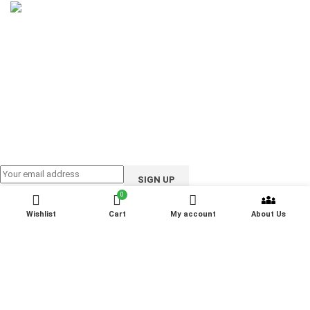
Email: support@ioote.com.bd
Follow us on:
0
Wishlist
Cart
My account
About Us
iOOTE Corporation
All RIGHTS RESERVED