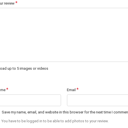
*
ur review
oad up to 5 images or videos
*
*
ame
Email
Save my name, email, and website in this browser for the next time I commen
You have to be logged in to be able to add photos to your review.