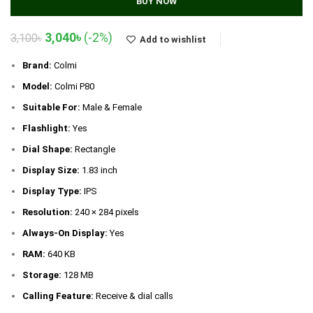
BUY NOW
Original
Current
3,040
৳
(-2%)
3,100
৳
Add to wishlist
price
price
was:
is:
Brand:
Colmi
3,100৳.
3,040৳.
Model:
Colmi P80
Suitable For:
Male & Female
Flashlight:
Yes
Dial Shape:
Rectangle
Display Size:
1.83 inch
Display Type:
IPS
Resolution:
240 × 284 pixels
Always-On Display:
Yes
RAM:
640 KB
Storage:
128 MB
Calling Feature:
Receive & dial calls