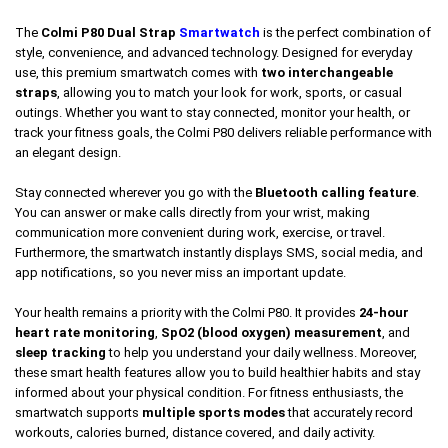
The
Colmi P80 Dual Strap
Smartwatch
is the perfect combination of
style, convenience, and advanced technology. Designed for everyday
use, this premium smartwatch comes with
two interchangeable
straps
, allowing you to match your look for work, sports, or casual
outings. Whether you want to stay connected, monitor your health, or
track your fitness goals, the Colmi P80 delivers reliable performance with
an elegant design.
Stay connected wherever you go with the
Bluetooth calling feature
.
You can answer or make calls directly from your wrist, making
communication more convenient during work, exercise, or travel.
Furthermore, the smartwatch instantly displays SMS, social media, and
app notifications, so you never miss an important update.
Your health remains a priority with the Colmi P80. It provides
24-hour
heart rate monitoring
,
SpO2 (blood oxygen) measurement
, and
sleep tracking
to help you understand your daily wellness. Moreover,
these smart health features allow you to build healthier habits and stay
informed about your physical condition. For fitness enthusiasts, the
smartwatch supports
multiple sports modes
that accurately record
workouts, calories burned, distance covered, and daily activity.