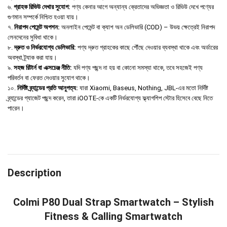
৬.
গ্রাহক রিভিউ দেখার সুযোগ:
পণ্য কেনার আগে অন্যান্য ক্রেতাদের অভিজ্ঞতা ও রিভিউ দেখে পণ্যের
গুণমান সম্পর্কে নিশ্চিত হওয়া যায়।
৭.
নিরাপদ পেমেন্ট অপশন:
অনলাইন পেমেন্ট বা ক্যাশ অন ডেলিভারি (COD) – উভয় ক্ষেত্রেই নিরাপদ
লেনদেনের সুবিধা থাকে।
৮.
দ্রুত ও নির্ভরযোগ্য ডেলিভারি:
পণ্য দ্রুত গ্রাহকের কাছে পৌঁছে দেওয়ার ব্যবস্থা থাকে এবং অর্ডারের
অবস্থা ট্র্যাক করা যায়।
৯.
সহজ রিটার্ন বা এক্সচেঞ্জ নীতি:
যদি পণ্য পছন্দ না হয় বা কোনো সমস্যা থাকে, তবে সহজেই পণ্য
পরিবর্তন বা ফেরত দেওয়ার সুযোগ থাকে।
১০.
নির্দিষ্ট ব্র্যান্ডের প্রতি আনুগত্য:
যারা Xiaomi, Baseus, Nothing, JBL-এর মতো নির্দিষ্ট
ব্র্যান্ডের গ্যাজেট পছন্দ করেন, তারা iOOTE-কে একটি নির্ভরযোগ্য ফ্ল্যাগশিপ স্টোর হিসেবে বেছে নিতে
পারেন।
Description
Colmi P80 Dual Strap Smartwatch – Stylish
Fitness & Calling Smartwatch