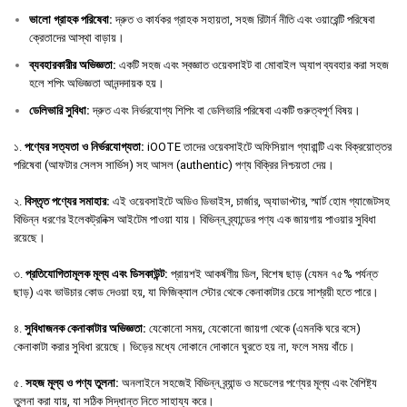
ভালো
গ্রাহক
পরিষেবা
:
দ্রুত ও কার্যকর গ্রাহক সহায়তা, সহজ রিটার্ন নীতি এবং ওয়ারেন্টি পরিষেবা
ক্রেতাদের আস্থা বাড়ায়।
ব্যবহারকারীর
অভিজ্ঞতা
:
একটি সহজ এবং স্বজ্ঞাত ওয়েবসাইট বা মোবাইল অ্যাপ ব্যবহার করা সহজ
হলে শপিং অভিজ্ঞতা আনন্দদায়ক হয়।
ডেলিভারি
সুবিধা
:
দ্রুত এবং নির্ভরযোগ্য শিপিং বা ডেলিভারি পরিষেবা একটি গুরুত্বপূর্ণ বিষয়।
১.
পণ্যের সত্যতা ও নির্ভরযোগ্যতা:
iOOTE তাদের ওয়েবসাইটে অফিসিয়াল গ্যারান্টি এবং বিক্রয়োত্তর
পরিষেবা (আফটার সেলস সার্ভিস) সহ আসল (authentic) পণ্য বিক্রির নিশ্চয়তা দেয়।
২.
বিস্তৃত পণ্যের সমাহার:
এই ওয়েবসাইটে অডিও ডিভাইস, চার্জার, অ্যাডাপ্টার, স্মার্ট হোম গ্যাজেটসহ
বিভিন্ন ধরণের ইলেকট্রনিক্স আইটেম পাওয়া যায়। বিভিন্ন ব্র্যান্ডের পণ্য এক জায়গায় পাওয়ার সুবিধা
রয়েছে।
৩.
প্রতিযোগিতামূলক মূল্য এবং ডিসকাউন্ট:
প্রায়শই আকর্ষণীয় ডিল, বিশেষ ছাড় (যেমন ৭৫% পর্যন্ত
ছাড়) এবং ভাউচার কোড দেওয়া হয়, যা ফিজিক্যাল স্টোর থেকে কেনাকাটার চেয়ে সাশ্রয়ী হতে পারে।
৪.
সুবিধাজনক কেনাকাটার অভিজ্ঞতা:
যেকোনো সময়, যেকোনো জায়গা থেকে (এমনকি ঘরে বসে)
কেনাকাটা করার সুবিধা রয়েছে। ভিড়ের মধ্যে দোকানে দোকানে ঘুরতে হয় না, ফলে সময় বাঁচে।
৫.
সহজ মূল্য ও পণ্য তুলনা:
অনলাইনে সহজেই বিভিন্ন ব্র্যান্ড ও মডেলের পণ্যের মূল্য এবং বৈশিষ্ট্য
তুলনা করা যায়, যা সঠিক সিদ্ধান্ত নিতে সাহায্য করে।