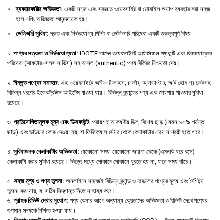
ব্যবহারকারীর
অভিজ্ঞতা
:
একটি সহজ এবং স্বজ্ঞাত ওয়েবসাইট বা মোবাইল অ্যাপ ব্যবহার করা সহজ
হলে শপিং অভিজ্ঞতা আনন্দদায়ক হয়।
ডেলিভারি
সুবিধা
:
দ্রুত এবং নির্ভরযোগ্য শিপিং বা ডেলিভারি পরিষেবা একটি গুরুত্বপূর্ণ বিষয়।
১.
পণ্যের সত্যতা ও নির্ভরযোগ্যতা:
iOOTE তাদের ওয়েবসাইটে অফিসিয়াল গ্যারান্টি এবং বিক্রয়োত্তর
পরিষেবা (আফটার সেলস সার্ভিস) সহ আসল (authentic) পণ্য বিক্রির নিশ্চয়তা দেয়।
২.
বিস্তৃত পণ্যের সমাহার:
এই ওয়েবসাইটে অডিও ডিভাইস, চার্জার, অ্যাডাপ্টার, স্মার্ট হোম গ্যাজেটসহ
বিভিন্ন ধরণের ইলেকট্রনিক্স আইটেম পাওয়া যায়। বিভিন্ন ব্র্যান্ডের পণ্য এক জায়গায় পাওয়ার সুবিধা
রয়েছে।
৩.
প্রতিযোগিতামূলক মূল্য এবং ডিসকাউন্ট:
প্রায়শই আকর্ষণীয় ডিল, বিশেষ ছাড় (যেমন ৭৫% পর্যন্ত
ছাড়) এবং ভাউচার কোড দেওয়া হয়, যা ফিজিক্যাল স্টোর থেকে কেনাকাটার চেয়ে সাশ্রয়ী হতে পারে।
৪.
সুবিধাজনক কেনাকাটার অভিজ্ঞতা:
যেকোনো সময়, যেকোনো জায়গা থেকে (এমনকি ঘরে বসে)
কেনাকাটা করার সুবিধা রয়েছে। ভিড়ের মধ্যে দোকানে দোকানে ঘুরতে হয় না, ফলে সময় বাঁচে।
৫.
সহজ মূল্য ও পণ্য তুলনা:
অনলাইনে সহজেই বিভিন্ন ব্র্যান্ড ও মডেলের পণ্যের মূল্য এবং বৈশিষ্ট্য
তুলনা করা যায়, যা সঠিক সিদ্ধান্ত নিতে সাহায্য করে।
৬.
গ্রাহক রিভিউ দেখার সুযোগ:
পণ্য কেনার আগে অন্যান্য ক্রেতাদের অভিজ্ঞতা ও রিভিউ দেখে পণ্যের
গুণমান সম্পর্কে নিশ্চিত হওয়া যায়।