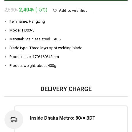
Original
Current
2,404
৳
(-5%)
2,530
৳
Add to wishlist
price
price
was:
is:
Item name: Hangxing
2,530৳.
2,404৳.
Model: H303-5
Material: Stainless steel + ABS
Blade type: Three-layer spot welding blade
Product size: 170*160*42mm
Product weight: about 400g
DELIVERY CHARGE
Inside Dhaka Metro: 80/= BDT