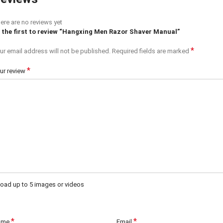
ere are no reviews yet
 the first to review “Hangxing Men Razor Shaver Manual”
*
ur email address will not be published.
Required fields are marked
*
ur review
oad up to 5 images or videos
*
*
ame
Email