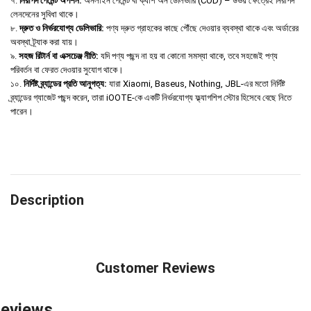
৭.
নিরাপদ পেমেন্ট অপশন:
অনলাইন পেমেন্ট বা ক্যাশ অন ডেলিভারি (COD) – উভয় ক্ষেত্রেই নিরাপদ
লেনদেনের সুবিধা থাকে।
৮.
দ্রুত ও নির্ভরযোগ্য ডেলিভারি:
পণ্য দ্রুত গ্রাহকের কাছে পৌঁছে দেওয়ার ব্যবস্থা থাকে এবং অর্ডারের
অবস্থা ট্র্যাক করা যায়।
৯.
সহজ রিটার্ন বা এক্সচেঞ্জ নীতি:
যদি পণ্য পছন্দ না হয় বা কোনো সমস্যা থাকে, তবে সহজেই পণ্য
পরিবর্তন বা ফেরত দেওয়ার সুযোগ থাকে।
১০.
নির্দিষ্ট ব্র্যান্ডের প্রতি আনুগত্য:
যারা Xiaomi, Baseus, Nothing, JBL-এর মতো নির্দিষ্ট
ব্র্যান্ডের গ্যাজেট পছন্দ করেন, তারা iOOTE-কে একটি নির্ভরযোগ্য ফ্ল্যাগশিপ স্টোর হিসেবে বেছে নিতে
পারেন।
Description
Customer Reviews
eviews