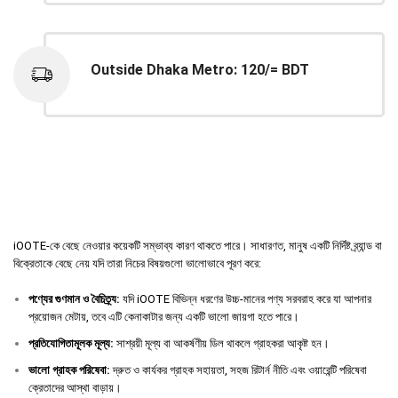
Outside Dhaka Metro: 120/= BDT
iOOTE-কে বেছে নেওয়ার কয়েকটি সম্ভাব্য কারণ থাকতে পারে। সাধারণত, মানুষ একটি নির্দিষ্ট ব্র্যান্ড বা
বিক্রেতাকে বেছে নেয় যদি তারা নিচের বিষয়গুলো ভালোভাবে পূরণ করে:
পণ্যের
গুণমান
ও
বৈচিত্র্য
:
যদি iOOTE বিভিন্ন ধরণের উচ্চ-মানের পণ্য সরবরাহ করে যা আপনার
প্রয়োজন মেটায়, তবে এটি কেনাকাটার জন্য একটি ভালো জায়গা হতে পারে।
প্রতিযোগিতামূলক
মূল্য
:
সাশ্রয়ী মূল্য বা আকর্ষণীয় ডিল থাকলে গ্রাহকরা আকৃষ্ট হন।
ভালো
গ্রাহক
পরিষেবা
:
দ্রুত ও কার্যকর গ্রাহক সহায়তা, সহজ রিটার্ন নীতি এবং ওয়ারেন্টি পরিষেবা
ক্রেতাদের আস্থা বাড়ায়।