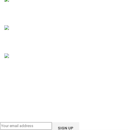
House 16, Road 3, Block B, Aftab Nagar, Dhaka
Phone: 01858-922208
Email: support@ioote.com.bd
Follow us on: