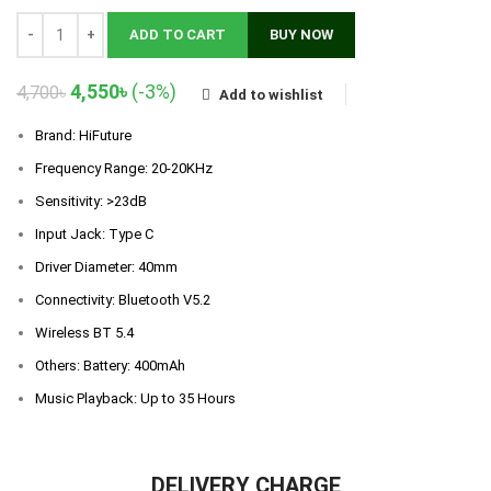
ADD TO CART
BUY NOW
Original
Current
4,550
৳
(-3%)
4,700
৳
Add to wishlist
price
price
was:
is:
Brand:
HiFuture
4,700৳.
4,550৳.
Frequency Range: 20-20KHz
Sensitivity: >23dB
Input Jack: Type C
Driver Diameter: 40mm
Connectivity: Bluetooth V5.2
Wireless BT 5.4
Others: Battery: 400mAh
Music Playback: Up to 35 Hours
DELIVERY CHARGE