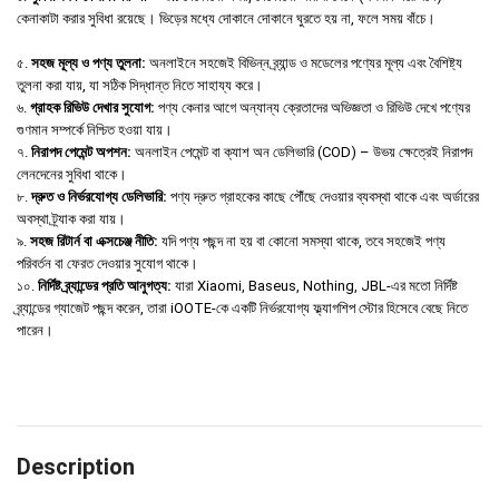
কেনাকাটা করার সুবিধা রয়েছে। ভিড়ের মধ্যে দোকানে দোকানে ঘুরতে হয় না, ফলে সময় বাঁচে।
৫.
সহজ মূল্য ও পণ্য তুলনা:
অনলাইনে সহজেই বিভিন্ন ব্র্যান্ড ও মডেলের পণ্যের মূল্য এবং বৈশিষ্ট্য
তুলনা করা যায়, যা সঠিক সিদ্ধান্ত নিতে সাহায্য করে।
৬.
গ্রাহক রিভিউ দেখার সুযোগ:
পণ্য কেনার আগে অন্যান্য ক্রেতাদের অভিজ্ঞতা ও রিভিউ দেখে পণ্যের
গুণমান সম্পর্কে নিশ্চিত হওয়া যায়।
৭.
নিরাপদ পেমেন্ট অপশন:
অনলাইন পেমেন্ট বা ক্যাশ অন ডেলিভারি (COD) – উভয় ক্ষেত্রেই নিরাপদ
লেনদেনের সুবিধা থাকে।
৮.
দ্রুত ও নির্ভরযোগ্য ডেলিভারি:
পণ্য দ্রুত গ্রাহকের কাছে পৌঁছে দেওয়ার ব্যবস্থা থাকে এবং অর্ডারের
অবস্থা ট্র্যাক করা যায়।
৯.
সহজ রিটার্ন বা এক্সচেঞ্জ নীতি:
যদি পণ্য পছন্দ না হয় বা কোনো সমস্যা থাকে, তবে সহজেই পণ্য
পরিবর্তন বা ফেরত দেওয়ার সুযোগ থাকে।
১০.
নির্দিষ্ট ব্র্যান্ডের প্রতি আনুগত্য:
যারা Xiaomi, Baseus, Nothing, JBL-এর মতো নির্দিষ্ট
ব্র্যান্ডের গ্যাজেট পছন্দ করেন, তারা iOOTE-কে একটি নির্ভরযোগ্য ফ্ল্যাগশিপ স্টোর হিসেবে বেছে নিতে
পারেন।
Description