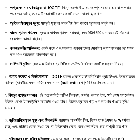
পণ্যের
গুণমান
ও
বৈচিত্র্য
:
যদি iOOTE বিভিন্ন ধরণের উচ্চ-মানের পণ্য সরবরাহ করে যা আপনার
প্রয়োজন মেটায়, তবে এটি কেনাকাটার জন্য একটি ভালো জায়গা হতে পারে।
প্রতিযোগিতামূলক
মূল্য
:
সাশ্রয়ী মূল্য বা আকর্ষণীয় ডিল থাকলে গ্রাহকরা আকৃষ্ট হন।
ভালো
গ্রাহক
পরিষেবা
:
দ্রুত ও কার্যকর গ্রাহক সহায়তা, সহজ রিটার্ন নীতি এবং ওয়ারেন্টি পরিষেবা
ক্রেতাদের আস্থা বাড়ায়।
ব্যবহারকারীর
অভিজ্ঞতা
:
একটি সহজ এবং স্বজ্ঞাত ওয়েবসাইট বা মোবাইল অ্যাপ ব্যবহার করা সহজ
হলে শপিং অভিজ্ঞতা আনন্দদায়ক হয়।
ডেলিভারি
সুবিধা
:
দ্রুত এবং নির্ভরযোগ্য শিপিং বা ডেলিভারি পরিষেবা একটি গুরুত্বপূর্ণ বিষয়।
১.
পণ্যের সত্যতা ও নির্ভরযোগ্যতা:
iOOTE তাদের ওয়েবসাইটে অফিসিয়াল গ্যারান্টি এবং বিক্রয়োত্তর
পরিষেবা (আফটার সেলস সার্ভিস) সহ আসল (authentic) পণ্য বিক্রির নিশ্চয়তা দেয়।
২.
বিস্তৃত পণ্যের সমাহার:
এই ওয়েবসাইটে অডিও ডিভাইস, চার্জার, অ্যাডাপ্টার, স্মার্ট হোম গ্যাজেটসহ
বিভিন্ন ধরণের ইলেকট্রনিক্স আইটেম পাওয়া যায়। বিভিন্ন ব্র্যান্ডের পণ্য এক জায়গায় পাওয়ার সুবিধা
রয়েছে।
৩.
প্রতিযোগিতামূলক মূল্য এবং ডিসকাউন্ট:
প্রায়শই আকর্ষণীয় ডিল, বিশেষ ছাড় (যেমন ৭৫% পর্যন্ত
ছাড়) এবং ভাউচার কোড দেওয়া হয়, যা ফিজিক্যাল স্টোর থেকে কেনাকাটার চেয়ে সাশ্রয়ী হতে পারে।
৪.
সুবিধাজনক কেনাকাটার অভিজ্ঞতা:
যেকোনো সময়, যেকোনো জায়গা থেকে (এমনকি ঘরে বসে)