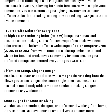
temperature effortlessly. It also integrates seamlessly with voice
assistants like XiaoAI, allowing for hands-free control with simple voice
commands. You can customize your lighting environment to match
different tasks—be it reading, coding, or video editing—with just a tap or
a voice command.
True-to-Life Colors for Every Task
Its
high color rendering index (Ra ≥ 95)
brings out natural and
accurate colors, making it ideal for creative professionals who need
color precision. The lamp offers a wide range of
color temperatures
(2700K to 6500K)
, from warm tones for a relaxing ambiance to cool
whites for focused productivity. Its memory function ensures your
preferred settings are restored every time you switch it on.
Effortless Setup, Elegant Design
Installation is quick and tool-free, with a
magnetic rotating base
that
allows you to easily adjust the lamp’s angle to suit your setup. Its
minimalist metal body adds a modern aesthetic, making it a great
addition to any workspace.
Smart Light for Smarter Living
Whether you’re a student, designer, or professional working from home,
the Mijia Smart Display Hanging Lamp delivers a smarter, more