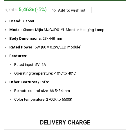
Original
Current
5,463
৳
(-5%)
5,750
৳
Add to wishlist
price
price
was:
is:
Brand:
Xiaomi
5,750৳.
5,463৳.
Model:
Xiaomi Mijia MJGJD01YL Monitor Hanging Lamp
Body Dimensions:
23×448 mm
Rated Power:
5W (80 × 0.2W/LED module)
Features:
Rated input: 5V=1A
Operating temperature: -10°C to 40°C
Other Features / Info:
Remote control size: 66.5×34 mm
Color temperature: 2700K to 6500K
DELIVERY CHARGE