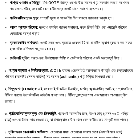
পণ্যের
গুণমান
ও
বৈচিত্র্য
:
যদি iOOTE বিভিন্ন ধরণের উচ্চ-মানের পণ্য সরবরাহ করে যা আপনার
প্রয়োজন মেটায়, তবে এটি কেনাকাটার জন্য একটি ভালো জায়গা হতে পারে।
প্রতিযোগিতামূলক
মূল্য
:
সাশ্রয়ী মূল্য বা আকর্ষণীয় ডিল থাকলে গ্রাহকরা আকৃষ্ট হন।
ভালো
গ্রাহক
পরিষেবা
:
দ্রুত ও কার্যকর গ্রাহক সহায়তা, সহজ রিটার্ন নীতি এবং ওয়ারেন্টি পরিষেবা
ক্রেতাদের আস্থা বাড়ায়।
ব্যবহারকারীর
অভিজ্ঞতা
:
একটি সহজ এবং স্বজ্ঞাত ওয়েবসাইট বা মোবাইল অ্যাপ ব্যবহার করা সহজ
হলে শপিং অভিজ্ঞতা আনন্দদায়ক হয়।
ডেলিভারি
সুবিধা
:
দ্রুত এবং নির্ভরযোগ্য শিপিং বা ডেলিভারি পরিষেবা একটি গুরুত্বপূর্ণ বিষয়।
১.
পণ্যের সত্যতা ও নির্ভরযোগ্যতা:
iOOTE তাদের ওয়েবসাইটে অফিসিয়াল গ্যারান্টি এবং বিক্রয়োত্তর
পরিষেবা (আফটার সেলস সার্ভিস) সহ আসল (authentic) পণ্য বিক্রির নিশ্চয়তা দেয়।
২.
বিস্তৃত পণ্যের সমাহার:
এই ওয়েবসাইটে অডিও ডিভাইস, চার্জার, অ্যাডাপ্টার, স্মার্ট হোম গ্যাজেটসহ
বিভিন্ন ধরণের ইলেকট্রনিক্স আইটেম পাওয়া যায়। বিভিন্ন ব্র্যান্ডের পণ্য এক জায়গায় পাওয়ার সুবিধা
রয়েছে।
৩.
প্রতিযোগিতামূলক মূল্য এবং ডিসকাউন্ট:
প্রায়শই আকর্ষণীয় ডিল, বিশেষ ছাড় (যেমন ৭৫% পর্যন্ত
ছাড়) এবং ভাউচার কোড দেওয়া হয়, যা ফিজিক্যাল স্টোর থেকে কেনাকাটার চেয়ে সাশ্রয়ী হতে পারে।
৪.
সুবিধাজনক কেনাকাটার অভিজ্ঞতা:
যেকোনো সময়, যেকোনো জায়গা থেকে (এমনকি ঘরে বসে)