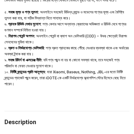
কেনাকাটা করার সুবিধা রয়েছে। ভিড়ের মধ্যে দোকানে দোকানে ঘুরতে হয় না, ফলে সময় বাঁচে।
৫.
সহজ মূল্য ও পণ্য তুলনা:
অনলাইনে সহজেই বিভিন্ন ব্র্যান্ড ও মডেলের পণ্যের মূল্য এবং বৈশিষ্ট্য
তুলনা করা যায়, যা সঠিক সিদ্ধান্ত নিতে সাহায্য করে।
৬.
গ্রাহক রিভিউ দেখার সুযোগ:
পণ্য কেনার আগে অন্যান্য ক্রেতাদের অভিজ্ঞতা ও রিভিউ দেখে পণ্যের
গুণমান সম্পর্কে নিশ্চিত হওয়া যায়।
৭.
নিরাপদ পেমেন্ট অপশন:
অনলাইন পেমেন্ট বা ক্যাশ অন ডেলিভারি (COD) – উভয় ক্ষেত্রেই নিরাপদ
লেনদেনের সুবিধা থাকে।
৮.
দ্রুত ও নির্ভরযোগ্য ডেলিভারি:
পণ্য দ্রুত গ্রাহকের কাছে পৌঁছে দেওয়ার ব্যবস্থা থাকে এবং অর্ডারের
অবস্থা ট্র্যাক করা যায়।
৯.
সহজ রিটার্ন বা এক্সচেঞ্জ নীতি:
যদি পণ্য পছন্দ না হয় বা কোনো সমস্যা থাকে, তবে সহজেই পণ্য
পরিবর্তন বা ফেরত দেওয়ার সুযোগ থাকে।
১০.
নির্দিষ্ট ব্র্যান্ডের প্রতি আনুগত্য:
যারা Xiaomi, Baseus, Nothing, JBL-এর মতো নির্দিষ্ট
ব্র্যান্ডের গ্যাজেট পছন্দ করেন, তারা iOOTE-কে একটি নির্ভরযোগ্য ফ্ল্যাগশিপ স্টোর হিসেবে বেছে নিতে
পারেন।
Description