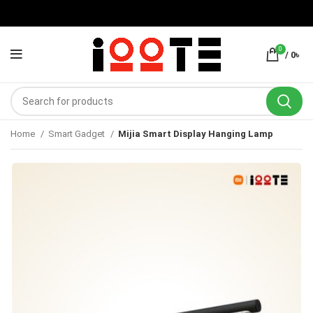
0
/
0
৳
Home
Smart Gadget
Mijia Smart Display Hanging Lamp