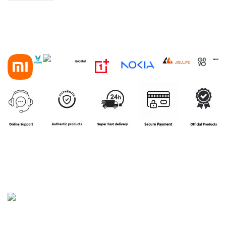
House 16, Road 3, Block B, Aftab Nagar, Dhaka