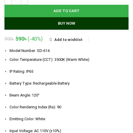
ADD TO CART
BUY NOW
Original
Current
590
৳
(-40%)
990
৳
Add to wishlist
price
price
was:
is:
Model Number: SD-614
990৳.
590৳.
Color Temperature (CCT): 3500K (Warm White)
IP Rating: IP65
Battery Type: Rechargeable Battery
Beam Angle: 120°
Color Rendering Index (Ra): 90
Emitting Color: White
Input Voltage: AC 110V (±10%)