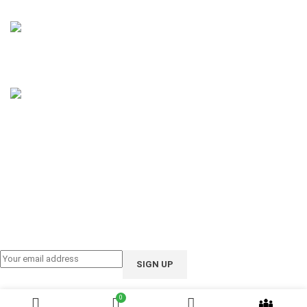
Phone: 01858-922208
Email: support@ioote.com.bd
Follow us on:
0