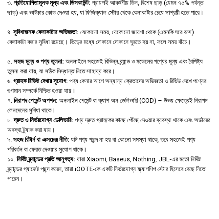
৩.
প্রতিযোগিতামূলক মূল্য এবং ডিসকাউন্ট:
প্রায়শই আকর্ষণীয় ডিল, বিশেষ ছাড় (যেমন ৭৫% পর্যন্ত
ছাড়) এবং ভাউচার কোড দেওয়া হয়, যা ফিজিক্যাল স্টোর থেকে কেনাকাটার চেয়ে সাশ্রয়ী হতে পারে।
৪.
সুবিধাজনক কেনাকাটার অভিজ্ঞতা:
যেকোনো সময়, যেকোনো জায়গা থেকে (এমনকি ঘরে বসে)
কেনাকাটা করার সুবিধা রয়েছে। ভিড়ের মধ্যে দোকানে দোকানে ঘুরতে হয় না, ফলে সময় বাঁচে।
৫.
সহজ মূল্য ও পণ্য তুলনা:
অনলাইনে সহজেই বিভিন্ন ব্র্যান্ড ও মডেলের পণ্যের মূল্য এবং বৈশিষ্ট্য
তুলনা করা যায়, যা সঠিক সিদ্ধান্ত নিতে সাহায্য করে।
৬.
গ্রাহক রিভিউ দেখার সুযোগ:
পণ্য কেনার আগে অন্যান্য ক্রেতাদের অভিজ্ঞতা ও রিভিউ দেখে পণ্যের
গুণমান সম্পর্কে নিশ্চিত হওয়া যায়।
৭.
নিরাপদ পেমেন্ট অপশন:
অনলাইন পেমেন্ট বা ক্যাশ অন ডেলিভারি (COD) – উভয় ক্ষেত্রেই নিরাপদ
লেনদেনের সুবিধা থাকে।
৮.
দ্রুত ও নির্ভরযোগ্য ডেলিভারি:
পণ্য দ্রুত গ্রাহকের কাছে পৌঁছে দেওয়ার ব্যবস্থা থাকে এবং অর্ডারের
অবস্থা ট্র্যাক করা যায়।
৯.
সহজ রিটার্ন বা এক্সচেঞ্জ নীতি:
যদি পণ্য পছন্দ না হয় বা কোনো সমস্যা থাকে, তবে সহজেই পণ্য
পরিবর্তন বা ফেরত দেওয়ার সুযোগ থাকে।
১০.
নির্দিষ্ট ব্র্যান্ডের প্রতি আনুগত্য:
যারা Xiaomi, Baseus, Nothing, JBL-এর মতো নির্দিষ্ট
ব্র্যান্ডের গ্যাজেট পছন্দ করেন, তারা iOOTE-কে একটি নির্ভরযোগ্য ফ্ল্যাগশিপ স্টোর হিসেবে বেছে নিতে
পারেন।