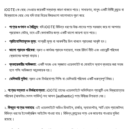
iOOTE-কে বেছে নেওয়ার কয়েকটি সম্ভাব্য কারণ থাকতে পারে। সাধারণত, মানুষ একটি নির্দিষ্ট ব্র্যান্ড বা
বিক্রেতাকে বেছে নেয় যদি তারা নিচের বিষয়গুলো ভালোভাবে পূরণ করে:
পণ্যের
গুণমান
ও
বৈচিত্র্য
:
যদি iOOTE বিভিন্ন ধরণের উচ্চ-মানের পণ্য সরবরাহ করে যা আপনার
প্রয়োজন মেটায়, তবে এটি কেনাকাটার জন্য একটি ভালো জায়গা হতে পারে।
প্রতিযোগিতামূলক
মূল্য
:
সাশ্রয়ী মূল্য বা আকর্ষণীয় ডিল থাকলে গ্রাহকরা আকৃষ্ট হন।
ভালো
গ্রাহক
পরিষেবা
:
দ্রুত ও কার্যকর গ্রাহক সহায়তা, সহজ রিটার্ন নীতি এবং ওয়ারেন্টি পরিষেবা
ক্রেতাদের আস্থা বাড়ায়।
ব্যবহারকারীর
অভিজ্ঞতা
:
একটি সহজ এবং স্বজ্ঞাত ওয়েবসাইট বা মোবাইল অ্যাপ ব্যবহার করা সহজ
হলে শপিং অভিজ্ঞতা আনন্দদায়ক হয়।
ডেলিভারি
সুবিধা
:
দ্রুত এবং নির্ভরযোগ্য শিপিং বা ডেলিভারি পরিষেবা একটি গুরুত্বপূর্ণ বিষয়।
১.
পণ্যের সত্যতা ও নির্ভরযোগ্যতা:
iOOTE তাদের ওয়েবসাইটে অফিসিয়াল গ্যারান্টি এবং বিক্রয়োত্তর
পরিষেবা (আফটার সেলস সার্ভিস) সহ আসল (authentic) পণ্য বিক্রির নিশ্চয়তা দেয়।
২.
বিস্তৃত পণ্যের সমাহার:
এই ওয়েবসাইটে অডিও ডিভাইস, চার্জার, অ্যাডাপ্টার, স্মার্ট হোম গ্যাজেটসহ
বিভিন্ন ধরণের ইলেকট্রনিক্স আইটেম পাওয়া যায়। বিভিন্ন ব্র্যান্ডের পণ্য এক জায়গায় পাওয়ার সুবিধা
রয়েছে।