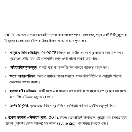
iOOTE-কে বেছে নেওয়ার কয়েকটি সম্ভাব্য কারণ থাকতে পারে। সাধারণত, মানুষ একটি নির্দিষ্ট ব্র্যান্ড বা
বিক্রেতাকে বেছে নেয় যদি তারা নিচের বিষয়গুলো ভালোভাবে পূরণ করে:
পণ্যের
গুণমান
ও
বৈচিত্র্য
:
যদি iOOTE বিভিন্ন ধরণের উচ্চ-মানের পণ্য সরবরাহ করে যা আপনার
প্রয়োজন মেটায়, তবে এটি কেনাকাটার জন্য একটি ভালো জায়গা হতে পারে।
প্রতিযোগিতামূলক
মূল্য
:
সাশ্রয়ী মূল্য বা আকর্ষণীয় ডিল থাকলে গ্রাহকরা আকৃষ্ট হন।
ভালো
গ্রাহক
পরিষেবা
:
দ্রুত ও কার্যকর গ্রাহক সহায়তা, সহজ রিটার্ন নীতি এবং ওয়ারেন্টি পরিষেবা
ক্রেতাদের আস্থা বাড়ায়।
ব্যবহারকারীর
অভিজ্ঞতা
:
একটি সহজ এবং স্বজ্ঞাত ওয়েবসাইট বা মোবাইল অ্যাপ ব্যবহার করা সহজ
হলে শপিং অভিজ্ঞতা আনন্দদায়ক হয়।
ডেলিভারি
সুবিধা
:
দ্রুত এবং নির্ভরযোগ্য শিপিং বা ডেলিভারি পরিষেবা একটি গুরুত্বপূর্ণ বিষয়।
১.
পণ্যের সত্যতা ও নির্ভরযোগ্যতা:
iOOTE তাদের ওয়েবসাইটে অফিসিয়াল গ্যারান্টি এবং বিক্রয়োত্তর
পরিষেবা (আফটার সেলস সার্ভিস) সহ আসল (authentic) পণ্য বিক্রির নিশ্চয়তা দেয়।