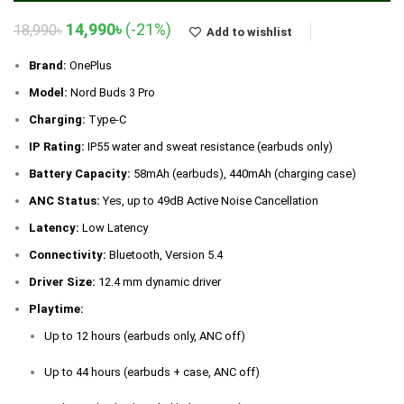
Original
Current
14,990
৳
(-21%)
18,990
৳
Add to wishlist
price
price
was:
is:
Brand:
OnePlus
18,990৳.
14,990৳.
Model:
Nord Buds 3 Pro
Charging:
Type-C
IP Rating:
IP55 water and sweat resistance (earbuds only)
Battery Capacity:
58mAh (earbuds), 440mAh (charging case)
ANC Status:
Yes, up to 49dB Active Noise Cancellation
Latency:
Low Latency
Connectivity:
Bluetooth, Version 5.4
Driver Size:
12.4 mm dynamic driver
Playtime:
Up to 12 hours (earbuds only, ANC off)
Up to 44 hours (earbuds + case, ANC off)