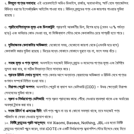
২.
বিস্তৃত পণ্যের সমাহার:
এই ওয়েবসাইটে অডিও ডিভাইস, চার্জার, অ্যাডাপ্টার, স্মার্ট হোম গ্যাজেটসহ
বিভিন্ন ধরণের ইলেকট্রনিক্স আইটেম পাওয়া যায়। বিভিন্ন ব্র্যান্ডের পণ্য এক জায়গায় পাওয়ার সুবিধা
রয়েছে।
৩.
প্রতিযোগিতামূলক মূল্য এবং ডিসকাউন্ট:
প্রায়শই আকর্ষণীয় ডিল, বিশেষ ছাড় (যেমন ৭৫% পর্যন্ত
ছাড়) এবং ভাউচার কোড দেওয়া হয়, যা ফিজিক্যাল স্টোর থেকে কেনাকাটার চেয়ে সাশ্রয়ী হতে পারে।
৪.
সুবিধাজনক কেনাকাটার অভিজ্ঞতা:
যেকোনো সময়, যেকোনো জায়গা থেকে (এমনকি ঘরে বসে)
কেনাকাটা করার সুবিধা রয়েছে। ভিড়ের মধ্যে দোকানে দোকানে ঘুরতে হয় না, ফলে সময় বাঁচে।
৫.
সহজ মূল্য ও পণ্য তুলনা:
অনলাইনে সহজেই বিভিন্ন ব্র্যান্ড ও মডেলের পণ্যের মূল্য এবং বৈশিষ্ট্য
তুলনা করা যায়, যা সঠিক সিদ্ধান্ত নিতে সাহায্য করে।
৬.
গ্রাহক রিভিউ দেখার সুযোগ:
পণ্য কেনার আগে অন্যান্য ক্রেতাদের অভিজ্ঞতা ও রিভিউ দেখে পণ্যের
গুণমান সম্পর্কে নিশ্চিত হওয়া যায়।
৭.
নিরাপদ পেমেন্ট অপশন:
অনলাইন পেমেন্ট বা ক্যাশ অন ডেলিভারি (COD) – উভয় ক্ষেত্রেই নিরাপদ
লেনদেনের সুবিধা থাকে।
৮.
দ্রুত ও নির্ভরযোগ্য ডেলিভারি:
পণ্য দ্রুত গ্রাহকের কাছে পৌঁছে দেওয়ার ব্যবস্থা থাকে এবং অর্ডারের
অবস্থা ট্র্যাক করা যায়।
৯.
সহজ রিটার্ন বা এক্সচেঞ্জ নীতি:
যদি পণ্য পছন্দ না হয় বা কোনো সমস্যা থাকে, তবে সহজেই পণ্য
পরিবর্তন বা ফেরত দেওয়ার সুযোগ থাকে।
১০.
নির্দিষ্ট ব্র্যান্ডের প্রতি আনুগত্য:
যারা Xiaomi, Baseus, Nothing, JBL-এর মতো নির্দিষ্ট
ব্র্যান্ডের গ্যাজেট পছন্দ করেন, তারা iOOTE-কে একটি নির্ভরযোগ্য ফ্ল্যাগশিপ স্টোর হিসেবে বেছে নিতে