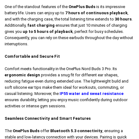
One of the standout features of the
OnePlus Buds
is its impressive
battery life. Users can enjoy up to
7 hours of continuous playback
,
and with the charging case, the total listening time extends to
30 hours
.
Additionally,
fast charging
ensures that just 10 minutes of charging
gives you
up to 5 hours of playback
, perfect for busy schedules.
Consequently, you can rely on these earbuds throughout the day without
interruptions.
Comfortable and Secure Fit
Comfort meets functionality in the OnePlus Nord Buds 3 Pro. Its
ergonomic design
provides a snug fit for different ear shapes,
reducing fatigue even during extended use. The lightweight build and
soft silicone ear tips make them ideal for workouts, commuting, or
casual listening. Moreover, the
IP55 water and sweat resistance
ensures durability, letting you enjoy music confidently during outdoor
activities or intense gym sessions.
Seamless Connectivity and Smart Features
The
OnePlus Buds
offer
Bluetooth 5.3 connectivity
, ensuring a
stable and low-latency connection with your devices. Pairing is quick