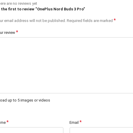
ere are no reviews yet
 the first to review “OnePlus Nord Buds 3 Pro”
*
ur email address will not be published.
Required fields are marked
*
ur review
oad up to 5 images or videos
*
*
ame
Email