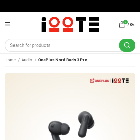
0
/
0
৳
Home
Audio
OnePlus Nord Buds 3 Pro