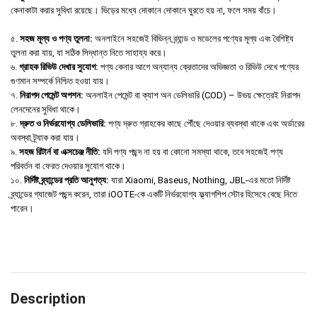
কেনাকাটা করার সুবিধা রয়েছে। ভিড়ের মধ্যে দোকানে দোকানে ঘুরতে হয় না, ফলে সময় বাঁচে।
৫.
সহজ মূল্য ও পণ্য তুলনা:
অনলাইনে সহজেই বিভিন্ন ব্র্যান্ড ও মডেলের পণ্যের মূল্য এবং বৈশিষ্ট্য
তুলনা করা যায়, যা সঠিক সিদ্ধান্ত নিতে সাহায্য করে।
৬.
গ্রাহক রিভিউ দেখার সুযোগ:
পণ্য কেনার আগে অন্যান্য ক্রেতাদের অভিজ্ঞতা ও রিভিউ দেখে পণ্যের
গুণমান সম্পর্কে নিশ্চিত হওয়া যায়।
৭.
নিরাপদ পেমেন্ট অপশন:
অনলাইন পেমেন্ট বা ক্যাশ অন ডেলিভারি (COD) – উভয় ক্ষেত্রেই নিরাপদ
লেনদেনের সুবিধা থাকে।
৮.
দ্রুত ও নির্ভরযোগ্য ডেলিভারি:
পণ্য দ্রুত গ্রাহকের কাছে পৌঁছে দেওয়ার ব্যবস্থা থাকে এবং অর্ডারের
অবস্থা ট্র্যাক করা যায়।
৯.
সহজ রিটার্ন বা এক্সচেঞ্জ নীতি:
যদি পণ্য পছন্দ না হয় বা কোনো সমস্যা থাকে, তবে সহজেই পণ্য
পরিবর্তন বা ফেরত দেওয়ার সুযোগ থাকে।
১০.
নির্দিষ্ট ব্র্যান্ডের প্রতি আনুগত্য:
যারা Xiaomi, Baseus, Nothing, JBL-এর মতো নির্দিষ্ট
ব্র্যান্ডের গ্যাজেট পছন্দ করেন, তারা iOOTE-কে একটি নির্ভরযোগ্য ফ্ল্যাগশিপ স্টোর হিসেবে বেছে নিতে
পারেন।
Description