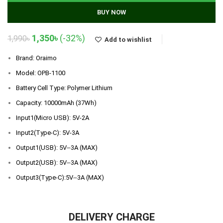
BUY NOW
Original
Current
1,350
৳
(-32%)
1,990
৳
Add to wishlist
price
price
was:
is:
Brand: Oraimo
1,990৳.
1,350৳.
Model: OPB-1100
Battery Cell Type: Polymer Lithium
Capacity: 10000mAh (37Wh)
Input1(Micro USB): 5V-2A
Input2(Type-C): 5V-3A
Output1(USB): 5V⎓3A (MAX)
Output2(USB): 5V⎓3A (MAX)
Output3(Type-C):5V⎓3A (MAX)
DELIVERY CHARGE