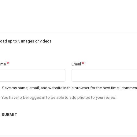
oad up to 5 images or videos
*
*
ame
Email
Save my name, email, and website in this browser for the next time I commen
You have to be logged in to be able to add photos to your review.