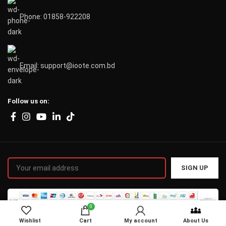
Phone: 01858-922208
Email: support@ioote.com.bd
Follow us on:
0
Wishlist
Cart
My account
About Us