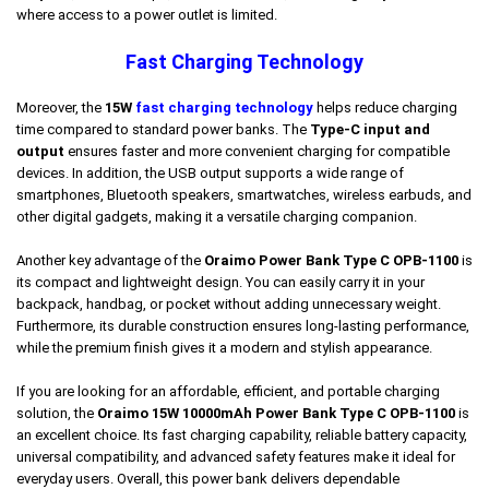
where access to a power outlet is limited.
Fast Charging Technology
Moreover, the
15W
fast charging technology
helps reduce charging
time compared to standard power banks. The
Type-C input and
output
ensures faster and more convenient charging for compatible
devices. In addition, the USB output supports a wide range of
smartphones, Bluetooth speakers, smartwatches, wireless earbuds, and
other digital gadgets, making it a versatile charging companion.
Another key advantage of the
Oraimo Power Bank Type C OPB-1100
is
its compact and lightweight design. You can easily carry it in your
backpack, handbag, or pocket without adding unnecessary weight.
Furthermore, its durable construction ensures long-lasting performance,
while the premium finish gives it a modern and stylish appearance.
If you are looking for an affordable, efficient, and portable charging
solution, the
Oraimo 15W 10000mAh Power Bank Type C OPB-1100
is
an excellent choice. Its fast charging capability, reliable battery capacity,
universal compatibility, and advanced safety features make it ideal for
everyday users. Overall, this power bank delivers dependable