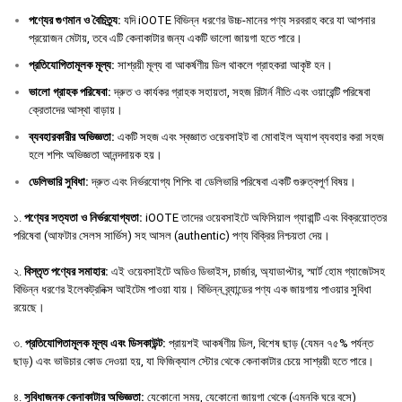
পণ্যের
গুণমান
ও
বৈচিত্র্য
:
যদি iOOTE বিভিন্ন ধরণের উচ্চ-মানের পণ্য সরবরাহ করে যা আপনার
প্রয়োজন মেটায়, তবে এটি কেনাকাটার জন্য একটি ভালো জায়গা হতে পারে।
প্রতিযোগিতামূলক
মূল্য
:
সাশ্রয়ী মূল্য বা আকর্ষণীয় ডিল থাকলে গ্রাহকরা আকৃষ্ট হন।
ভালো
গ্রাহক
পরিষেবা
:
দ্রুত ও কার্যকর গ্রাহক সহায়তা, সহজ রিটার্ন নীতি এবং ওয়ারেন্টি পরিষেবা
ক্রেতাদের আস্থা বাড়ায়।
ব্যবহারকারীর
অভিজ্ঞতা
:
একটি সহজ এবং স্বজ্ঞাত ওয়েবসাইট বা মোবাইল অ্যাপ ব্যবহার করা সহজ
হলে শপিং অভিজ্ঞতা আনন্দদায়ক হয়।
ডেলিভারি
সুবিধা
:
দ্রুত এবং নির্ভরযোগ্য শিপিং বা ডেলিভারি পরিষেবা একটি গুরুত্বপূর্ণ বিষয়।
১.
পণ্যের সত্যতা ও নির্ভরযোগ্যতা:
iOOTE তাদের ওয়েবসাইটে অফিসিয়াল গ্যারান্টি এবং বিক্রয়োত্তর
পরিষেবা (আফটার সেলস সার্ভিস) সহ আসল (authentic) পণ্য বিক্রির নিশ্চয়তা দেয়।
২.
বিস্তৃত পণ্যের সমাহার:
এই ওয়েবসাইটে অডিও ডিভাইস, চার্জার, অ্যাডাপ্টার, স্মার্ট হোম গ্যাজেটসহ
বিভিন্ন ধরণের ইলেকট্রনিক্স আইটেম পাওয়া যায়। বিভিন্ন ব্র্যান্ডের পণ্য এক জায়গায় পাওয়ার সুবিধা
রয়েছে।
৩.
প্রতিযোগিতামূলক মূল্য এবং ডিসকাউন্ট:
প্রায়শই আকর্ষণীয় ডিল, বিশেষ ছাড় (যেমন ৭৫% পর্যন্ত
ছাড়) এবং ভাউচার কোড দেওয়া হয়, যা ফিজিক্যাল স্টোর থেকে কেনাকাটার চেয়ে সাশ্রয়ী হতে পারে।
৪.
সুবিধাজনক কেনাকাটার অভিজ্ঞতা:
যেকোনো সময়, যেকোনো জায়গা থেকে (এমনকি ঘরে বসে)