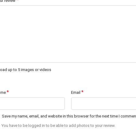
*
ur review
oad up to 5 images or videos
*
*
ame
Email
Save my name, email, and website in this browser for the next time I commen
You have to be logged in to be able to add photos to your review.