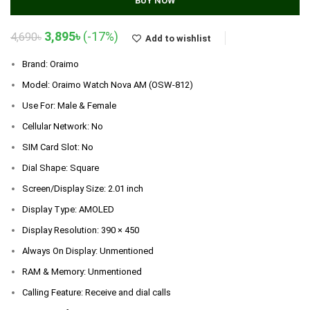
BUY NOW
Original
Current
3,895
৳
(-17%)
4,690
৳
Add to wishlist
price
price
was:
is:
Brand: Oraimo
4,690৳.
3,895৳.
Model: Oraimo Watch Nova AM (OSW-812)
Use For: Male & Female
Cellular Network: No
SIM Card Slot: No
Dial Shape: Square
Screen/Display Size: 2.01 inch
Display Type: AMOLED
Display Resolution: 390 × 450
Always On Display: Unmentioned
RAM & Memory: Unmentioned
Calling Feature: Receive and dial calls