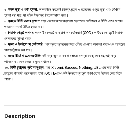
৫.
সহজ মূল্য ও পণ্য তুলনা:
অনলাইনে সহজেই বিভিন্ন ব্র্যান্ড ও মডেলের পণ্যের মূল্য এবং বৈশিষ্ট্য
তুলনা করা যায়, যা সঠিক সিদ্ধান্ত নিতে সাহায্য করে।
৬.
গ্রাহক রিভিউ দেখার সুযোগ:
পণ্য কেনার আগে অন্যান্য ক্রেতাদের অভিজ্ঞতা ও রিভিউ দেখে পণ্যের
গুণমান সম্পর্কে নিশ্চিত হওয়া যায়।
৭.
নিরাপদ পেমেন্ট অপশন:
অনলাইন পেমেন্ট বা ক্যাশ অন ডেলিভারি (COD) – উভয় ক্ষেত্রেই নিরাপদ
লেনদেনের সুবিধা থাকে।
৮.
দ্রুত ও নির্ভরযোগ্য ডেলিভারি:
পণ্য দ্রুত গ্রাহকের কাছে পৌঁছে দেওয়ার ব্যবস্থা থাকে এবং অর্ডারের
অবস্থা ট্র্যাক করা যায়।
৯.
সহজ রিটার্ন বা এক্সচেঞ্জ নীতি:
যদি পণ্য পছন্দ না হয় বা কোনো সমস্যা থাকে, তবে সহজেই পণ্য
পরিবর্তন বা ফেরত দেওয়ার সুযোগ থাকে।
১০.
নির্দিষ্ট ব্র্যান্ডের প্রতি আনুগত্য:
যারা Xiaomi, Baseus, Nothing, JBL-এর মতো নির্দিষ্ট
ব্র্যান্ডের গ্যাজেট পছন্দ করেন, তারা iOOTE-কে একটি নির্ভরযোগ্য ফ্ল্যাগশিপ স্টোর হিসেবে বেছে নিতে
পারেন।
Description