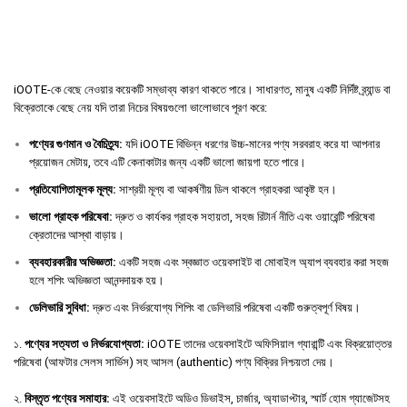
iOOTE-কে বেছে নেওয়ার কয়েকটি সম্ভাব্য কারণ থাকতে পারে। সাধারণত, মানুষ একটি নির্দিষ্ট ব্র্যান্ড বা
বিক্রেতাকে বেছে নেয় যদি তারা নিচের বিষয়গুলো ভালোভাবে পূরণ করে:
পণ্যের
গুণমান
ও
বৈচিত্র্য
:
যদি iOOTE বিভিন্ন ধরণের উচ্চ-মানের পণ্য সরবরাহ করে যা আপনার
প্রয়োজন মেটায়, তবে এটি কেনাকাটার জন্য একটি ভালো জায়গা হতে পারে।
প্রতিযোগিতামূলক
মূল্য
:
সাশ্রয়ী মূল্য বা আকর্ষণীয় ডিল থাকলে গ্রাহকরা আকৃষ্ট হন।
ভালো
গ্রাহক
পরিষেবা
:
দ্রুত ও কার্যকর গ্রাহক সহায়তা, সহজ রিটার্ন নীতি এবং ওয়ারেন্টি পরিষেবা
ক্রেতাদের আস্থা বাড়ায়।
ব্যবহারকারীর
অভিজ্ঞতা
:
একটি সহজ এবং স্বজ্ঞাত ওয়েবসাইট বা মোবাইল অ্যাপ ব্যবহার করা সহজ
হলে শপিং অভিজ্ঞতা আনন্দদায়ক হয়।
ডেলিভারি
সুবিধা
:
দ্রুত এবং নির্ভরযোগ্য শিপিং বা ডেলিভারি পরিষেবা একটি গুরুত্বপূর্ণ বিষয়।
১.
পণ্যের সত্যতা ও নির্ভরযোগ্যতা:
iOOTE তাদের ওয়েবসাইটে অফিসিয়াল গ্যারান্টি এবং বিক্রয়োত্তর
পরিষেবা (আফটার সেলস সার্ভিস) সহ আসল (authentic) পণ্য বিক্রির নিশ্চয়তা দেয়।
২.
বিস্তৃত পণ্যের সমাহার:
এই ওয়েবসাইটে অডিও ডিভাইস, চার্জার, অ্যাডাপ্টার, স্মার্ট হোম গ্যাজেটসহ