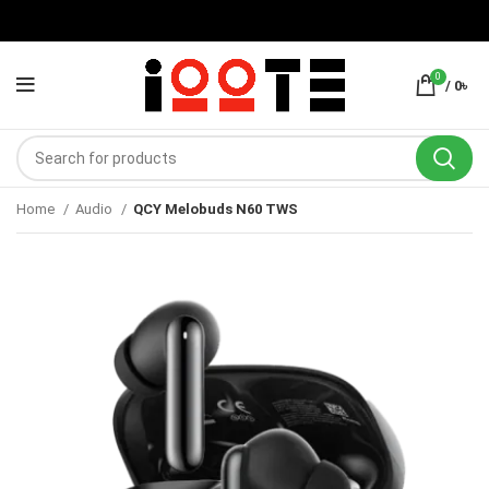
0
/
0
৳
Home
Audio
QCY Melobuds N60 TWS