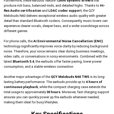
Furthermore, these earbuds feature
12mm dynamic drivers
that
produce rich bass, balanced mids, and detailed highs. Thanks to
Hi-
Res Audio certification
and
LDAC codec support
, the QCY
Melobuds N60 delivers exceptional wireless audio quality with greater
detail than standard Bluetooth codecs. Consequently, music lovers can
experience clearer vocals, deeper bass, and a wider soundstage across
different genres.
For phone calls, the
AI Environmental Noise Cancellation (ENC)
technology significantly improves voice clarity by reducing background
noise. Therefore, your voice remains clear during business meetings,
video calls, or conversations in noisy environments. Combined with the
latest
Bluetooth 5.4
, the earbuds offer faster pairing, lower power
consumption, and a stable wireless connection.
Another major advantage of the
QCY Melobuds N60 TWS
is its long-
lasting battery performance. The earbuds provide up to
6 hours of
continuous playback
, while the compact charging case extends the
total usage to approximately
30 hours
. Moreover, fast charging support
ensures you can quickly power up the earbuds whenever needed,
making them ideal for busy lifestyles.