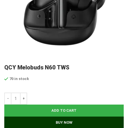
QCY Melobuds N60 TWS
70 in stock
ADD TO CART
BUY NOW