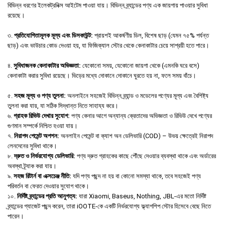
বিভিন্ন ধরণের ইলেকট্রনিক্স আইটেম পাওয়া যায়। বিভিন্ন ব্র্যান্ডের পণ্য এক জায়গায় পাওয়ার সুবিধা
রয়েছে।
৩.
প্রতিযোগিতামূলক মূল্য এবং ডিসকাউন্ট:
প্রায়শই আকর্ষণীয় ডিল, বিশেষ ছাড় (যেমন ৭৫% পর্যন্ত
ছাড়) এবং ভাউচার কোড দেওয়া হয়, যা ফিজিক্যাল স্টোর থেকে কেনাকাটার চেয়ে সাশ্রয়ী হতে পারে।
৪.
সুবিধাজনক কেনাকাটার অভিজ্ঞতা:
যেকোনো সময়, যেকোনো জায়গা থেকে (এমনকি ঘরে বসে)
কেনাকাটা করার সুবিধা রয়েছে। ভিড়ের মধ্যে দোকানে দোকানে ঘুরতে হয় না, ফলে সময় বাঁচে।
৫.
সহজ মূল্য ও পণ্য তুলনা:
অনলাইনে সহজেই বিভিন্ন ব্র্যান্ড ও মডেলের পণ্যের মূল্য এবং বৈশিষ্ট্য
তুলনা করা যায়, যা সঠিক সিদ্ধান্ত নিতে সাহায্য করে।
৬.
গ্রাহক রিভিউ দেখার সুযোগ:
পণ্য কেনার আগে অন্যান্য ক্রেতাদের অভিজ্ঞতা ও রিভিউ দেখে পণ্যের
গুণমান সম্পর্কে নিশ্চিত হওয়া যায়।
৭.
নিরাপদ পেমেন্ট অপশন:
অনলাইন পেমেন্ট বা ক্যাশ অন ডেলিভারি (COD) – উভয় ক্ষেত্রেই নিরাপদ
লেনদেনের সুবিধা থাকে।
৮.
দ্রুত ও নির্ভরযোগ্য ডেলিভারি:
পণ্য দ্রুত গ্রাহকের কাছে পৌঁছে দেওয়ার ব্যবস্থা থাকে এবং অর্ডারের
অবস্থা ট্র্যাক করা যায়।
৯.
সহজ রিটার্ন বা এক্সচেঞ্জ নীতি:
যদি পণ্য পছন্দ না হয় বা কোনো সমস্যা থাকে, তবে সহজেই পণ্য
পরিবর্তন বা ফেরত দেওয়ার সুযোগ থাকে।
১০.
নির্দিষ্ট ব্র্যান্ডের প্রতি আনুগত্য:
যারা Xiaomi, Baseus, Nothing, JBL-এর মতো নির্দিষ্ট
ব্র্যান্ডের গ্যাজেট পছন্দ করেন, তারা iOOTE-কে একটি নির্ভরযোগ্য ফ্ল্যাগশিপ স্টোর হিসেবে বেছে নিতে
পারেন।