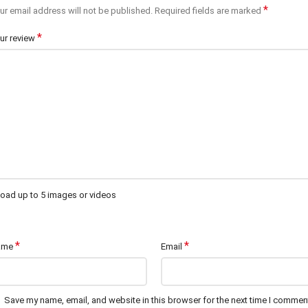
*
ur email address will not be published.
Required fields are marked
*
ur review
oad up to 5 images or videos
*
*
ame
Email
Save my name, email, and website in this browser for the next time I commen