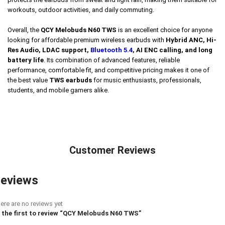
workouts, outdoor activities, and daily commuting.
Overall, the
QCY Melobuds N60 TWS
is an excellent choice for anyone
looking for affordable premium wireless earbuds with
Hybrid ANC, Hi-
Res Audio, LDAC support,
Bluetooth 5.4
, AI ENC calling, and long
battery life
. Its combination of advanced features, reliable
performance, comfortable fit, and competitive pricing makes it one of
the best value
TWS earbuds
for music enthusiasts, professionals,
students, and mobile gamers alike.
Customer Reviews
eviews
ere are no reviews yet
 the first to review “QCY Melobuds N60 TWS”