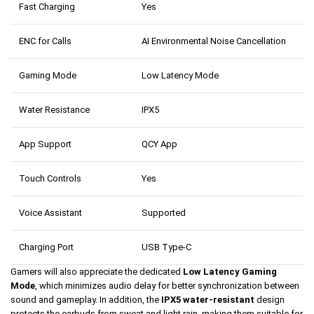
Fast Charging
Yes
ENC for Calls
AI Environmental Noise Cancellation
Gaming Mode
Low Latency Mode
Water Resistance
IPX5
App Support
QCY App
Touch Controls
Yes
Voice Assistant
Supported
Charging Port
USB Type-C
Gamers will also appreciate the dedicated
Low Latency Gaming
Mode
, which minimizes audio delay for better synchronization between
sound and gameplay. In addition, the
IPX5 water-resistant
design
protects the earbuds from sweat and light rain, making them suitable for