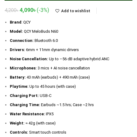
Original
Current
4,090
৳
(-3%)
4,200
৳
Add to wishlist
price
price
was:
is:
Brand
: QCY
4,200৳.
4,090৳.
Model:
QCY MeloBuds N60
Connection:
Bluetooth 6.0
Drivers:
6mm + 11mm dynamic drivers
Noise Cancellation:
Up to –56 dB adaptive hybrid ANC
Microphones:
3 mics + AI noise cancellation
Battery:
43 mAh (earbuds) + 490 mAh (case)
Playtime:
Up to 45 hours (with case)
Charging Port:
USB-C
Charging Time:
Earbuds ~1.5 hrs; Case ~2 hrs
Water Resistance:
IPX5
Weight:
≈ 42g (with case)
Controls:
Smart touch controls