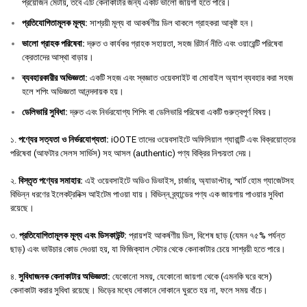
প্রয়োজন মেটায়, তবে এটি কেনাকাটার জন্য একটি ভালো জায়গা হতে পারে।
প্রতিযোগিতামূলক
মূল্য
:
সাশ্রয়ী মূল্য বা আকর্ষণীয় ডিল থাকলে গ্রাহকরা আকৃষ্ট হন।
ভালো
গ্রাহক
পরিষেবা
:
দ্রুত ও কার্যকর গ্রাহক সহায়তা, সহজ রিটার্ন নীতি এবং ওয়ারেন্টি পরিষেবা
ক্রেতাদের আস্থা বাড়ায়।
ব্যবহারকারীর
অভিজ্ঞতা
:
একটি সহজ এবং স্বজ্ঞাত ওয়েবসাইট বা মোবাইল অ্যাপ ব্যবহার করা সহজ
হলে শপিং অভিজ্ঞতা আনন্দদায়ক হয়।
ডেলিভারি
সুবিধা
:
দ্রুত এবং নির্ভরযোগ্য শিপিং বা ডেলিভারি পরিষেবা একটি গুরুত্বপূর্ণ বিষয়।
১.
পণ্যের সত্যতা ও নির্ভরযোগ্যতা:
iOOTE তাদের ওয়েবসাইটে অফিসিয়াল গ্যারান্টি এবং বিক্রয়োত্তর
পরিষেবা (আফটার সেলস সার্ভিস) সহ আসল (authentic) পণ্য বিক্রির নিশ্চয়তা দেয়।
২.
বিস্তৃত পণ্যের সমাহার:
এই ওয়েবসাইটে অডিও ডিভাইস, চার্জার, অ্যাডাপ্টার, স্মার্ট হোম গ্যাজেটসহ
বিভিন্ন ধরণের ইলেকট্রনিক্স আইটেম পাওয়া যায়। বিভিন্ন ব্র্যান্ডের পণ্য এক জায়গায় পাওয়ার সুবিধা
রয়েছে।
৩.
প্রতিযোগিতামূলক মূল্য এবং ডিসকাউন্ট:
প্রায়শই আকর্ষণীয় ডিল, বিশেষ ছাড় (যেমন ৭৫% পর্যন্ত
ছাড়) এবং ভাউচার কোড দেওয়া হয়, যা ফিজিক্যাল স্টোর থেকে কেনাকাটার চেয়ে সাশ্রয়ী হতে পারে।
৪.
সুবিধাজনক কেনাকাটার অভিজ্ঞতা:
যেকোনো সময়, যেকোনো জায়গা থেকে (এমনকি ঘরে বসে)
কেনাকাটা করার সুবিধা রয়েছে। ভিড়ের মধ্যে দোকানে দোকানে ঘুরতে হয় না, ফলে সময় বাঁচে।