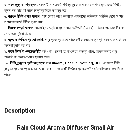
৫.
সহজ মূল্য ও পণ্য তুলনা:
অনলাইনে সহজেই বিভিন্ন ব্র্যান্ড ও মডেলের পণ্যের মূল্য এবং বৈশিষ্ট্য
তুলনা করা যায়, যা সঠিক সিদ্ধান্ত নিতে সাহায্য করে।
৬.
গ্রাহক রিভিউ দেখার সুযোগ:
পণ্য কেনার আগে অন্যান্য ক্রেতাদের অভিজ্ঞতা ও রিভিউ দেখে পণ্যের
গুণমান সম্পর্কে নিশ্চিত হওয়া যায়।
৭.
নিরাপদ পেমেন্ট অপশন:
অনলাইন পেমেন্ট বা ক্যাশ অন ডেলিভারি (COD) – উভয় ক্ষেত্রেই নিরাপদ
লেনদেনের সুবিধা থাকে।
৮.
দ্রুত ও নির্ভরযোগ্য ডেলিভারি:
পণ্য দ্রুত গ্রাহকের কাছে পৌঁছে দেওয়ার ব্যবস্থা থাকে এবং অর্ডারের
অবস্থা ট্র্যাক করা যায়।
৯.
সহজ রিটার্ন বা এক্সচেঞ্জ নীতি:
যদি পণ্য পছন্দ না হয় বা কোনো সমস্যা থাকে, তবে সহজেই পণ্য
পরিবর্তন বা ফেরত দেওয়ার সুযোগ থাকে।
১০.
নির্দিষ্ট ব্র্যান্ডের প্রতি আনুগত্য:
যারা Xiaomi, Baseus, Nothing, JBL-এর মতো নির্দিষ্ট
ব্র্যান্ডের গ্যাজেট পছন্দ করেন, তারা iOOTE-কে একটি নির্ভরযোগ্য ফ্ল্যাগশিপ স্টোর হিসেবে বেছে নিতে
পারেন।
Description
Rain Cloud Aroma Diffuser Small Air