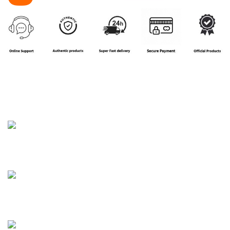
House 16, Road 3, Block B, Aftab Nagar, Dhaka
Phone: 01858-922208