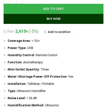
ADD TO CART
BUY NOW
Original
Current
2,610
৳
(-5%)
2,760
৳
Add to wishlist
price
price
was:
is:
Coverage Area:
< 10㎡
2,760৳.
2,610৳.
Power Type:
USB
Humidity Control:
Remote Control
Function:
Aromatherapy
Mist Outlet Quantity:
Three
Water-Shortage Power-Off Protection:
Yes
Installation:
Tabletop / Portable
Type:
Ultrasonic Humidifier
Noise Level:
< 36 dB
Humidification Method:
Ultrasonic