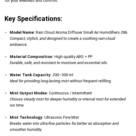
for your wellness and comfort.
Key Specifications:
Model Name:
Rain Cloud Aroma Diffuser Small Air Humidifiers-286
Compact, stylish, and designed to create a soothing rain-cloud
ambiance.
Material Composition:
High-quality ABS + PP
Durable, safe, and resistant to moisture and essential oils.
Water Tank Capacity:
200–300 ml
Ideal for providing long-lasting mist without frequent refilling.
Mist Output Modes:
Continuous / Intermittent
Choose steady mist for deeper humidity or interval mist for extended
run time.
Mist Technology:
Ultrasonic Fine Mist
Breaks water into ultra-fine particles for better air absorption and
smoother humidity.