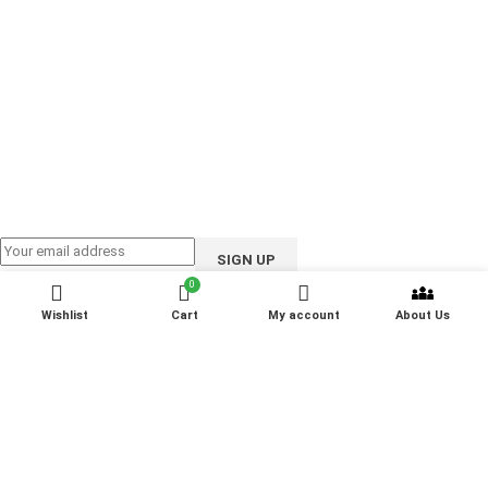
Email: support@ioote.com.bd
Follow us on:
0
Wishlist
Cart
My account
About Us
iOOTE Corporation
All RIGHTS RESERVED