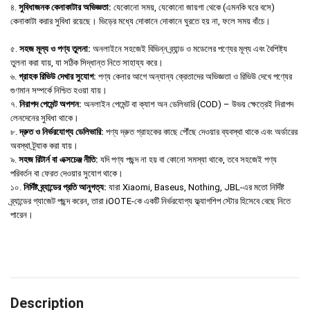
৪.
সুবিধাজনক কেনাকাটার অভিজ্ঞতা:
যেকোনো সময়, যেকোনো জায়গা থেকে (এমনকি ঘরে বসে)
কেনাকাটা করার সুবিধা রয়েছে। ভিড়ের মধ্যে দোকানে দোকানে ঘুরতে হয় না, ফলে সময় বাঁচে।
৫.
সহজ মূল্য ও পণ্য তুলনা:
অনলাইনে সহজেই বিভিন্ন ব্র্যান্ড ও মডেলের পণ্যের মূল্য এবং বৈশিষ্ট্য
তুলনা করা যায়, যা সঠিক সিদ্ধান্ত নিতে সাহায্য করে।
৬.
গ্রাহক রিভিউ দেখার সুযোগ:
পণ্য কেনার আগে অন্যান্য ক্রেতাদের অভিজ্ঞতা ও রিভিউ দেখে পণ্যের
গুণমান সম্পর্কে নিশ্চিত হওয়া যায়।
৭.
নিরাপদ পেমেন্ট অপশন:
অনলাইন পেমেন্ট বা ক্যাশ অন ডেলিভারি (COD) – উভয় ক্ষেত্রেই নিরাপদ
লেনদেনের সুবিধা থাকে।
৮.
দ্রুত ও নির্ভরযোগ্য ডেলিভারি:
পণ্য দ্রুত গ্রাহকের কাছে পৌঁছে দেওয়ার ব্যবস্থা থাকে এবং অর্ডারের
অবস্থা ট্র্যাক করা যায়।
৯.
সহজ রিটার্ন বা এক্সচেঞ্জ নীতি:
যদি পণ্য পছন্দ না হয় বা কোনো সমস্যা থাকে, তবে সহজেই পণ্য
পরিবর্তন বা ফেরত দেওয়ার সুযোগ থাকে।
১০.
নির্দিষ্ট ব্র্যান্ডের প্রতি আনুগত্য:
যারা Xiaomi, Baseus, Nothing, JBL-এর মতো নির্দিষ্ট
ব্র্যান্ডের গ্যাজেট পছন্দ করেন, তারা iOOTE-কে একটি নির্ভরযোগ্য ফ্ল্যাগশিপ স্টোর হিসেবে বেছে নিতে
পারেন।
Description