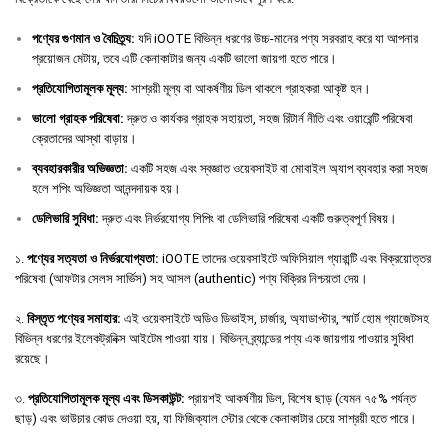
পণ্যের
গুণমান
ও
বৈচিত্র্য
:
যদি iOOTE বিভিন্ন ধরণের উচ্চ-মানের পণ্য সরবরাহ করে যা আপনার
প্রয়োজন মেটায়, তবে এটি কেনাকাটার জন্য একটি ভালো জায়গা হতে পারে।
প্রতিযোগিতামূলক
মূল্য
:
সাশ্রয়ী মূল্য বা আকর্ষণীয় ডিল থাকলে গ্রাহকরা আকৃষ্ট হন।
ভালো
গ্রাহক
পরিষেবা
:
দ্রুত ও কার্যকর গ্রাহক সহায়তা, সহজ রিটার্ন নীতি এবং ওয়ারেন্টি পরিষেবা
ক্রেতাদের আস্থা বাড়ায়।
ব্যবহারকারীর
অভিজ্ঞতা
:
একটি সহজ এবং স্বজ্ঞাত ওয়েবসাইট বা মোবাইল অ্যাপ ব্যবহার করা সহজ
হলে শপিং অভিজ্ঞতা আনন্দদায়ক হয়।
ডেলিভারি
সুবিধা
:
দ্রুত এবং নির্ভরযোগ্য শিপিং বা ডেলিভারি পরিষেবা একটি গুরুত্বপূর্ণ বিষয়।
১.
পণ্যের সত্যতা ও নির্ভরযোগ্যতা:
iOOTE তাদের ওয়েবসাইটে অফিসিয়াল গ্যারান্টি এবং বিক্রয়োত্তর
পরিষেবা (আফটার সেলস সার্ভিস) সহ আসল (authentic) পণ্য বিক্রির নিশ্চয়তা দেয়।
২.
বিস্তৃত পণ্যের সমাহার:
এই ওয়েবসাইটে অডিও ডিভাইস, চার্জার, অ্যাডাপ্টার, স্মার্ট হোম গ্যাজেটসহ
বিভিন্ন ধরণের ইলেকট্রনিক্স আইটেম পাওয়া যায়। বিভিন্ন ব্র্যান্ডের পণ্য এক জায়গায় পাওয়ার সুবিধা
রয়েছে।
৩.
প্রতিযোগিতামূলক মূল্য এবং ডিসকাউন্ট:
প্রায়শই আকর্ষণীয় ডিল, বিশেষ ছাড় (যেমন ৭৫% পর্যন্ত
ছাড়) এবং ভাউচার কোড দেওয়া হয়, যা ফিজিক্যাল স্টোর থেকে কেনাকাটার চেয়ে সাশ্রয়ী হতে পারে।