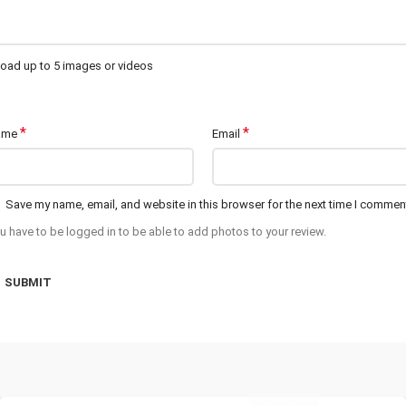
oad up to 5 images or videos
*
*
ame
Email
Save my name, email, and website in this browser for the next time I commen
u have to be logged in to be able to add photos to your review.