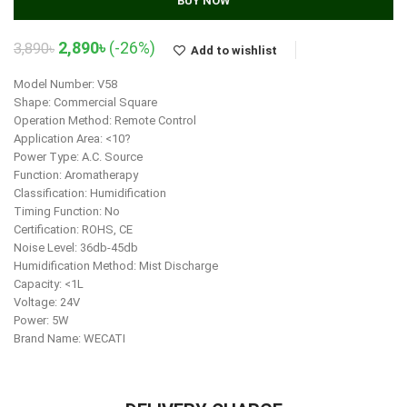
BUY NOW
Original
Current
2,890
৳
(-26%)
3,890
৳
Add to wishlist
price
price
was:
is:
Model Number: V58
3,890৳.
2,890৳.
Shape: Commercial Square
Operation Method: Remote Control
Application Area: <10?
Power Type: A.C. Source
Function: Aromatherapy
Classification: Humidification
Timing Function: No
Certification: ROHS, CE
Noise Level: 36db-45db
Humidification Method: Mist Discharge
Capacity: <1L
Voltage: 24V
Power: 5W
Brand Name: WECATI