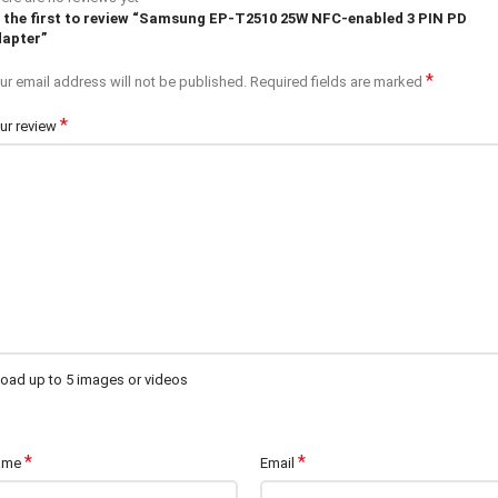
 the first to review “Samsung EP-T2510 25W NFC-enabled 3 PIN PD
apter”
*
ur email address will not be published.
Required fields are marked
*
ur review
oad up to 5 images or videos
*
*
ame
Email