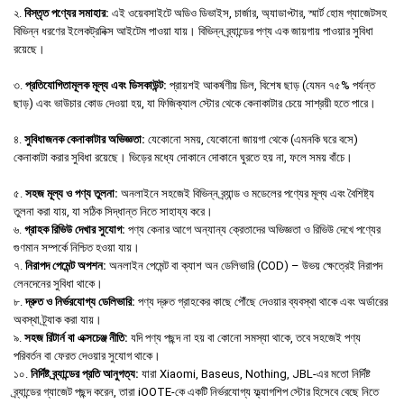
২.
বিস্তৃত পণ্যের সমাহার:
এই ওয়েবসাইটে অডিও ডিভাইস, চার্জার, অ্যাডাপ্টার, স্মার্ট হোম গ্যাজেটসহ
বিভিন্ন ধরণের ইলেকট্রনিক্স আইটেম পাওয়া যায়। বিভিন্ন ব্র্যান্ডের পণ্য এক জায়গায় পাওয়ার সুবিধা
রয়েছে।
৩.
প্রতিযোগিতামূলক মূল্য এবং ডিসকাউন্ট:
প্রায়শই আকর্ষণীয় ডিল, বিশেষ ছাড় (যেমন ৭৫% পর্যন্ত
ছাড়) এবং ভাউচার কোড দেওয়া হয়, যা ফিজিক্যাল স্টোর থেকে কেনাকাটার চেয়ে সাশ্রয়ী হতে পারে।
৪.
সুবিধাজনক কেনাকাটার অভিজ্ঞতা:
যেকোনো সময়, যেকোনো জায়গা থেকে (এমনকি ঘরে বসে)
কেনাকাটা করার সুবিধা রয়েছে। ভিড়ের মধ্যে দোকানে দোকানে ঘুরতে হয় না, ফলে সময় বাঁচে।
৫.
সহজ মূল্য ও পণ্য তুলনা:
অনলাইনে সহজেই বিভিন্ন ব্র্যান্ড ও মডেলের পণ্যের মূল্য এবং বৈশিষ্ট্য
তুলনা করা যায়, যা সঠিক সিদ্ধান্ত নিতে সাহায্য করে।
৬.
গ্রাহক রিভিউ দেখার সুযোগ:
পণ্য কেনার আগে অন্যান্য ক্রেতাদের অভিজ্ঞতা ও রিভিউ দেখে পণ্যের
গুণমান সম্পর্কে নিশ্চিত হওয়া যায়।
৭.
নিরাপদ পেমেন্ট অপশন:
অনলাইন পেমেন্ট বা ক্যাশ অন ডেলিভারি (COD) – উভয় ক্ষেত্রেই নিরাপদ
লেনদেনের সুবিধা থাকে।
৮.
দ্রুত ও নির্ভরযোগ্য ডেলিভারি:
পণ্য দ্রুত গ্রাহকের কাছে পৌঁছে দেওয়ার ব্যবস্থা থাকে এবং অর্ডারের
অবস্থা ট্র্যাক করা যায়।
৯.
সহজ রিটার্ন বা এক্সচেঞ্জ নীতি:
যদি পণ্য পছন্দ না হয় বা কোনো সমস্যা থাকে, তবে সহজেই পণ্য
পরিবর্তন বা ফেরত দেওয়ার সুযোগ থাকে।
১০.
নির্দিষ্ট ব্র্যান্ডের প্রতি আনুগত্য:
যারা Xiaomi, Baseus, Nothing, JBL-এর মতো নির্দিষ্ট
ব্র্যান্ডের গ্যাজেট পছন্দ করেন, তারা iOOTE-কে একটি নির্ভরযোগ্য ফ্ল্যাগশিপ স্টোর হিসেবে বেছে নিতে