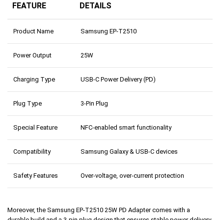
FEATURE
DETAILS
Product Name
Samsung EP-T2510
Power Output
25W
Charging Type
USB-C Power Delivery (PD)
Plug Type
3-Pin Plug
Special Feature
NFC-enabled smart functionality
Compatibility
Samsung Galaxy & USB-C devices
Safety Features
Over-voltage, over-current protection
Moreover, the Samsung EP-T2510 25W PD Adapter comes with a
durable build and a 3-pin plug design that ensures stable power delivery