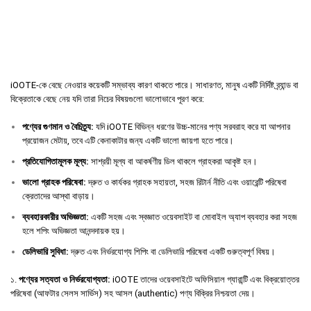
iOOTE-কে বেছে নেওয়ার কয়েকটি সম্ভাব্য কারণ থাকতে পারে। সাধারণত, মানুষ একটি নির্দিষ্ট ব্র্যান্ড বা
বিক্রেতাকে বেছে নেয় যদি তারা নিচের বিষয়গুলো ভালোভাবে পূরণ করে:
পণ্যের
গুণমান
ও
বৈচিত্র্য
:
যদি iOOTE বিভিন্ন ধরণের উচ্চ-মানের পণ্য সরবরাহ করে যা আপনার
প্রয়োজন মেটায়, তবে এটি কেনাকাটার জন্য একটি ভালো জায়গা হতে পারে।
প্রতিযোগিতামূলক
মূল্য
:
সাশ্রয়ী মূল্য বা আকর্ষণীয় ডিল থাকলে গ্রাহকরা আকৃষ্ট হন।
ভালো
গ্রাহক
পরিষেবা
:
দ্রুত ও কার্যকর গ্রাহক সহায়তা, সহজ রিটার্ন নীতি এবং ওয়ারেন্টি পরিষেবা
ক্রেতাদের আস্থা বাড়ায়।
ব্যবহারকারীর
অভিজ্ঞতা
:
একটি সহজ এবং স্বজ্ঞাত ওয়েবসাইট বা মোবাইল অ্যাপ ব্যবহার করা সহজ
হলে শপিং অভিজ্ঞতা আনন্দদায়ক হয়।
ডেলিভারি
সুবিধা
:
দ্রুত এবং নির্ভরযোগ্য শিপিং বা ডেলিভারি পরিষেবা একটি গুরুত্বপূর্ণ বিষয়।
১.
পণ্যের সত্যতা ও নির্ভরযোগ্যতা:
iOOTE তাদের ওয়েবসাইটে অফিসিয়াল গ্যারান্টি এবং বিক্রয়োত্তর
পরিষেবা (আফটার সেলস সার্ভিস) সহ আসল (authentic) পণ্য বিক্রির নিশ্চয়তা দেয়।