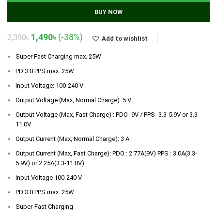
BUY NOW
Original
Current
1,490
৳
(-38%)
2,390
৳
Add to wishlist
price
price
was:
is:
Super Fast Charging max. 25W
2,390৳.
1,490৳.
PD 3.0 PPS max. 25W
Input Voltage: 100-240 V
Output Voltage (Max, Normal Charge): 5 V
Output Voltage (Max, Fast Charge) : PDO- 9V / PPS- 3.3-5.9V or 3.3-
11.0V
Output Current (Max, Normal Charge): 3 A
Output Current (Max, Fast Charge): PDO : 2.77A(9V) PPS : 3.0A(3.3-
5.9V) or 2.25A(3.3-11.0V)
Input Voltage 100-240 V
PD 3.0 PPS max. 25W
Super-Fast Charging