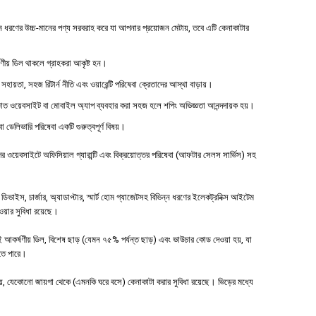
ধরণের উচ্চ-মানের পণ্য সরবরাহ করে যা আপনার প্রয়োজন মেটায়, তবে এটি কেনাকাটার
্ষণীয় ডিল থাকলে গ্রাহকরা আকৃষ্ট হন।
 সহায়তা, সহজ রিটার্ন নীতি এবং ওয়ারেন্টি পরিষেবা ক্রেতাদের আস্থা বাড়ায়।
াত ওয়েবসাইট বা মোবাইল অ্যাপ ব্যবহার করা সহজ হলে শপিং অভিজ্ঞতা আনন্দদায়ক হয়।
বা ডেলিভারি পরিষেবা একটি গুরুত্বপূর্ণ বিষয়।
ওয়েবসাইটে অফিসিয়াল গ্যারান্টি এবং বিক্রয়োত্তর পরিষেবা (আফটার সেলস সার্ভিস) সহ
াইস, চার্জার, অ্যাডাপ্টার, স্মার্ট হোম গ্যাজেটসহ বিভিন্ন ধরণের ইলেকট্রনিক্স আইটেম
পাওয়ার সুবিধা রয়েছে।
 আকর্ষণীয় ডিল, বিশেষ ছাড় (যেমন ৭৫% পর্যন্ত ছাড়) এবং ভাউচার কোড দেওয়া হয়, যা
হতে পারে।
 যেকোনো জায়গা থেকে (এমনকি ঘরে বসে) কেনাকাটা করার সুবিধা রয়েছে। ভিড়ের মধ্যে