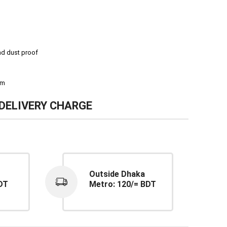
nd dust proof
4mm
DELIVERY CHARGE
Outside Dhaka
DT
Metro: 120/= BDT