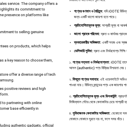
sales service. The company offers a
highlights its commitment to
পণ্যের
গুণমান
ও
বৈচিত্র্য
:
যদি iOOTE বিভিন্ন 
ine presence on platforms like
জন্য একটি ভালো জায়গা হতে পারে।
প্রতিযোগিতামূলক
মূল্য
:
সাশ্রয়ী মূল্য বা আকর
ommitment to selling genuine
ভালো
গ্রাহক
পরিষেবা
:
দ্রুত ও কার্যকর গ্রাহক
ব্যবহারকারীর
অভিজ্ঞতা
:
একটি সহজ এবং স্বজ্ঞ
antees on products, which helps
ডেলিভারি
সুবিধা
:
দ্রুত এবং নির্ভরযোগ্য শিপিং 
e as a key reason to choose them,
১.
পণ্যের সত্যতা ও নির্ভরযোগ্যতা:
iOOTE তাদের 
আসল (authentic) পণ্য বিক্রির নিশ্চয়তা দেয়।
tore offer a diverse range of tech
২.
বিস্তৃত পণ্যের সমাহার:
এই ওয়েবসাইটে অডিও ডিভ
 Samsung.
পাওয়া যায়। বিভিন্ন ব্র্যান্ডের পণ্য এক জায়গায় 
es positive reviews and high
tform.
৩.
প্রতিযোগিতামূলক মূল্য এবং ডিসকাউন্ট:
প্রায়শই
ফিজিক্যাল স্টোর থেকে কেনাকাটার চেয়ে সাশ্রয়ী 
d to partnering with online
tomer base efficiently in
৪.
সুবিধাজনক কেনাকাটার অভিজ্ঞতা:
যেকোনো সময়,
দোকানে দোকানে ঘুরতে হয় না, ফলে সময় বাঁচে।
uding authentic gadgets, official