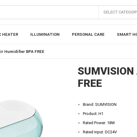
SELECT CATEGOR
C HEATER
ILLUMINATION
PERSONAL CARE
SMART H
r Humidifier BPA FREE
SUMVISION A
FREE
Brand: SUMVISION
Product: H1
Rated Power: 18W
Rated input: DC24V