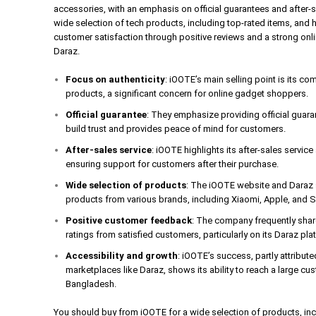
accessories, with an emphasis on official guarantees and after-
wide selection of tech products, including top-rated items, and 
customer satisfaction through positive reviews and a strong onl
Daraz.
Focus on authenticity
: iOOTE’s main selling point is its c
products, a significant concern for online gadget shoppers.
Official guarantee
: They emphasize providing official guar
build trust and provides peace of mind for customers.
After-sales service
: iOOTE highlights its after-sales servic
ensuring support for customers after their purchase.
Wide selection of products
: The iOOTE website and Daraz s
products from various brands, including Xiaomi, Apple, and
Positive customer feedback
: The company frequently shar
ratings from satisfied customers, particularly on its Daraz pla
Accessibility and growth
: iOOTE’s success, partly attribute
marketplaces like Daraz, shows its ability to reach a large cus
Bangladesh.
You should buy from iOOTE for a wide selection of products, incl