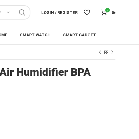
0
Y
LOGIN / REGISTER
0
৳
OME
SMART WATCH
SMART GADGET
ir Humidifier BPA