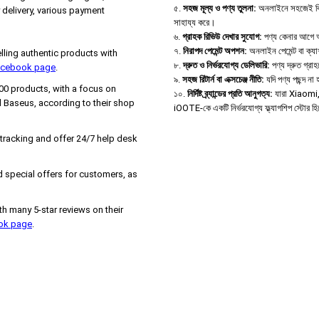
৫.
সহজ মূল্য ও পণ্য তুলনা:
অনলাইনে সহজেই বিভিন্
delivery, various payment
সাহায্য করে।
৬.
গ্রাহক রিভিউ দেখার সুযোগ:
পণ্য কেনার আগে অন্
৭.
নিরাপদ পেমেন্ট অপশন:
অনলাইন পেমেন্ট বা ক্য
ing authentic products with
৮.
দ্রুত ও নির্ভরযোগ্য ডেলিভারি:
পণ্য দ্রুত গ্রা
Facebook page
.
৯.
সহজ রিটার্ন বা এক্সচেঞ্জ নীতি:
যদি পণ্য পছন্দ ন
000 products, with a focus on
১০.
নির্দিষ্ট ব্র্যান্ডের প্রতি আনুগত্য:
যারা Xiaomi, B
 Baseus, according to their shop
iOOTE-কে একটি নির্ভরযোগ্য ফ্ল্যাগশিপ স্টোর হ
 tracking and offer 24/7 help desk
 special offers for customers, as
h many 5-star reviews on their
ook page
.