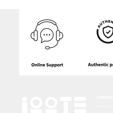
COMPANY
About Us