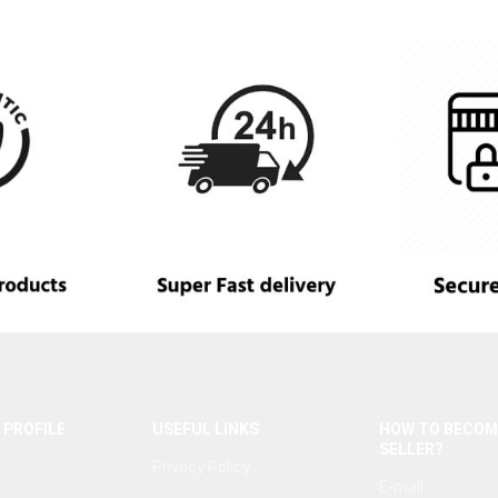
 PROFILE
USEFUL LINKS
HOW TO BECOM
SELLER?
Privacy Policy
E-mail: