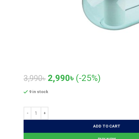
Original
Current
2,990
৳
(-25%)
3,990
৳
price
price
9 in stock
was:
is:
3,990৳.
2,990৳.
ADD TO CART