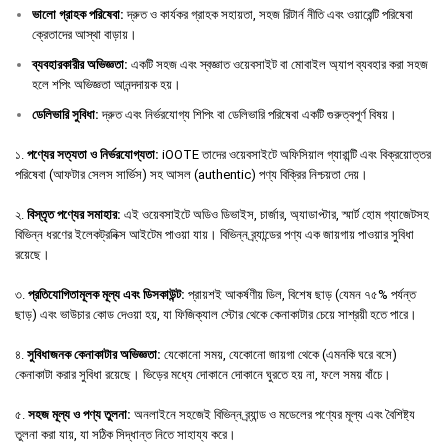
ভালো
গ্রাহক
পরিষেবা
:
দ্রুত ও কার্যকর গ্রাহক সহায়তা, সহজ রিটার্ন নীতি এবং ওয়ারেন্টি পরিষেবা
ক্রেতাদের আস্থা বাড়ায়।
ব্যবহারকারীর
অভিজ্ঞতা
:
একটি সহজ এবং স্বজ্ঞাত ওয়েবসাইট বা মোবাইল অ্যাপ ব্যবহার করা সহজ
হলে শপিং অভিজ্ঞতা আনন্দদায়ক হয়।
ডেলিভারি
সুবিধা
:
দ্রুত এবং নির্ভরযোগ্য শিপিং বা ডেলিভারি পরিষেবা একটি গুরুত্বপূর্ণ বিষয়।
১.
পণ্যের সত্যতা ও নির্ভরযোগ্যতা:
iOOTE তাদের ওয়েবসাইটে অফিসিয়াল গ্যারান্টি এবং বিক্রয়োত্তর
পরিষেবা (আফটার সেলস সার্ভিস) সহ আসল (authentic) পণ্য বিক্রির নিশ্চয়তা দেয়।
২.
বিস্তৃত পণ্যের সমাহার:
এই ওয়েবসাইটে অডিও ডিভাইস, চার্জার, অ্যাডাপ্টার, স্মার্ট হোম গ্যাজেটসহ
বিভিন্ন ধরণের ইলেকট্রনিক্স আইটেম পাওয়া যায়। বিভিন্ন ব্র্যান্ডের পণ্য এক জায়গায় পাওয়ার সুবিধা
রয়েছে।
৩.
প্রতিযোগিতামূলক মূল্য এবং ডিসকাউন্ট:
প্রায়শই আকর্ষণীয় ডিল, বিশেষ ছাড় (যেমন ৭৫% পর্যন্ত
ছাড়) এবং ভাউচার কোড দেওয়া হয়, যা ফিজিক্যাল স্টোর থেকে কেনাকাটার চেয়ে সাশ্রয়ী হতে পারে।
৪.
সুবিধাজনক কেনাকাটার অভিজ্ঞতা:
যেকোনো সময়, যেকোনো জায়গা থেকে (এমনকি ঘরে বসে)
কেনাকাটা করার সুবিধা রয়েছে। ভিড়ের মধ্যে দোকানে দোকানে ঘুরতে হয় না, ফলে সময় বাঁচে।
৫.
সহজ মূল্য ও পণ্য তুলনা:
অনলাইনে সহজেই বিভিন্ন ব্র্যান্ড ও মডেলের পণ্যের মূল্য এবং বৈশিষ্ট্য
তুলনা করা যায়, যা সঠিক সিদ্ধান্ত নিতে সাহায্য করে।