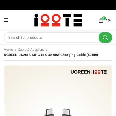
0
/
0
৳
Home
Cable & Adapters
UGREEN US261 USB-C to C 3A 60W Charging Cable (50150)