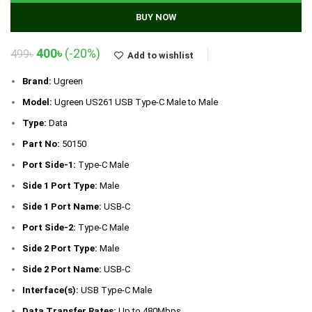
BUY NOW
Original
Current
400
৳
(-20%)
499
৳
Add to wishlist
price
price
was:
is:
Brand:
Ugreen
499৳.
400৳.
Model:
Ugreen US261 USB Type-C Male to Male
Type:
Data
Part No:
50150
Port Side-1:
Type-C Male
Side 1 Port Type:
Male
Side 1 Port Name:
USB-C
Port Side-2:
Type-C Male
Side 2 Port Type:
Male
Side 2 Port Name:
USB-C
Interface(s):
USB Type-C Male
Data Transfer Rates:
Up to 480Mbps