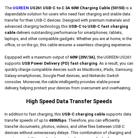
The
UGREEN
US261 USB-C to C 3A 60W Charging Cable (50150)
is a
dependable solution for users who need fast charging and stable data
transfer for their USB-C devices. Designed with premium materials and
advanced charging technology, this
USB-C to USB-C fast charging
cable
delivers outstanding performance for smartphones, tablets,
laptops, and other compatible gadgets. Whether you are at home, in the
office, or on the go, this cable ensures a seamless charging experience.
Equipped with a maximum output of
60W (20V/3A)
, the UGREEN US261
supports
USB Power Delivery (PD) fast charging
. As a result, you can
quickly charge compatible devices such as MacBooks, iPads, Samsung
Galaxy smartphones, Google Pixel devices, and Nintendo Switch
consoles. Moreover, the cable intelligently provides stable power
delivery, helping protect your devices from overcurrent and overheating.
High Speed Data Transfer Speeds
In addition to fast charging, this
USB-C charging cable
supports data
transfer speeds of up to
480Mbps
. Therefore, you can efficiently
transfer documents, photos, videos, and other files between USB-C
devices without unnecessary delays. This combination of charging and