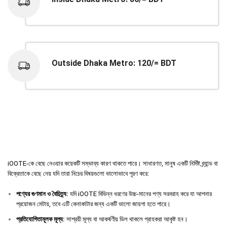
Outside Dhaka Metro: 120/= BDT
iOOTE-কে বেছে নেওয়ার কয়েকটি সম্ভাব্য কারণ থাকতে পারে। সাধারণত, মানুষ একটি নির্দিষ্ট ব্র্যান্ড বা
বিক্রেতাকে বেছে নেয় যদি তারা নিচের বিষয়গুলো ভালোভাবে পূরণ করে:
পণ্যের
গুণমান
ও
বৈচিত্র্য
:
যদি iOOTE বিভিন্ন ধরণের উচ্চ-মানের পণ্য সরবরাহ করে যা আপনার
প্রয়োজন মেটায়, তবে এটি কেনাকাটার জন্য একটি ভালো জায়গা হতে পারে।
প্রতিযোগিতামূলক
মূল্য
:
সাশ্রয়ী মূল্য বা আকর্ষণীয় ডিল থাকলে গ্রাহকরা আকৃষ্ট হন।