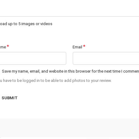
oad up to 5 images or videos
*
*
ame
Email
Save my name, email, and website in this browser for the next time I commen
u have to be logged in to be able to add photos to your review.