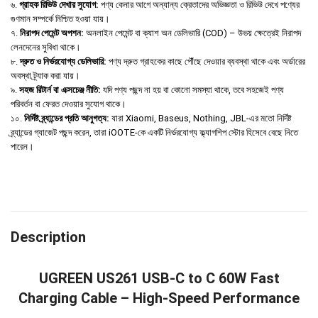
৬.
গ্রাহক রিভিউ দেখার সুযোগ:
পণ্য কেনার আগে অন্যান্য ক্রেতাদের অভিজ্ঞতা ও রিভিউ দেখে পণ্যের
গুণমান সম্পর্কে নিশ্চিত হওয়া যায়।
৭.
নিরাপদ পেমেন্ট অপশন:
অনলাইন পেমেন্ট বা ক্যাশ অন ডেলিভারি (COD) – উভয় ক্ষেত্রেই নিরাপদ
লেনদেনের সুবিধা থাকে।
৮.
দ্রুত ও নির্ভরযোগ্য ডেলিভারি:
পণ্য দ্রুত গ্রাহকের কাছে পৌঁছে দেওয়ার ব্যবস্থা থাকে এবং অর্ডারের
অবস্থা ট্র্যাক করা যায়।
৯.
সহজ রিটার্ন বা এক্সচেঞ্জ নীতি:
যদি পণ্য পছন্দ না হয় বা কোনো সমস্যা থাকে, তবে সহজেই পণ্য
পরিবর্তন বা ফেরত দেওয়ার সুযোগ থাকে।
১০.
নির্দিষ্ট ব্র্যান্ডের প্রতি আনুগত্য:
যারা Xiaomi, Baseus, Nothing, JBL-এর মতো নির্দিষ্ট
ব্র্যান্ডের গ্যাজেট পছন্দ করেন, তারা iOOTE-কে একটি নির্ভরযোগ্য ফ্ল্যাগশিপ স্টোর হিসেবে বেছে নিতে
পারেন।
Description
UGREEN US261 USB-C to C 60W Fast
Charging Cable – High-Speed Performance