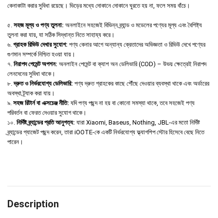
কেনাকাটা করার সুবিধা রয়েছে। ভিড়ের মধ্যে দোকানে দোকানে ঘুরতে হয় না, ফলে সময় বাঁচে।
৫.
সহজ মূল্য ও পণ্য তুলনা:
অনলাইনে সহজেই বিভিন্ন ব্র্যান্ড ও মডেলের পণ্যের মূল্য এবং বৈশিষ্ট্য
তুলনা করা যায়, যা সঠিক সিদ্ধান্ত নিতে সাহায্য করে।
৬.
গ্রাহক রিভিউ দেখার সুযোগ:
পণ্য কেনার আগে অন্যান্য ক্রেতাদের অভিজ্ঞতা ও রিভিউ দেখে পণ্যের
গুণমান সম্পর্কে নিশ্চিত হওয়া যায়।
৭.
নিরাপদ পেমেন্ট অপশন:
অনলাইন পেমেন্ট বা ক্যাশ অন ডেলিভারি (COD) – উভয় ক্ষেত্রেই নিরাপদ
লেনদেনের সুবিধা থাকে।
৮.
দ্রুত ও নির্ভরযোগ্য ডেলিভারি:
পণ্য দ্রুত গ্রাহকের কাছে পৌঁছে দেওয়ার ব্যবস্থা থাকে এবং অর্ডারের
অবস্থা ট্র্যাক করা যায়।
৯.
সহজ রিটার্ন বা এক্সচেঞ্জ নীতি:
যদি পণ্য পছন্দ না হয় বা কোনো সমস্যা থাকে, তবে সহজেই পণ্য
পরিবর্তন বা ফেরত দেওয়ার সুযোগ থাকে।
১০.
নির্দিষ্ট ব্র্যান্ডের প্রতি আনুগত্য:
যারা Xiaomi, Baseus, Nothing, JBL-এর মতো নির্দিষ্ট
ব্র্যান্ডের গ্যাজেট পছন্দ করেন, তারা iOOTE-কে একটি নির্ভরযোগ্য ফ্ল্যাগশিপ স্টোর হিসেবে বেছে নিতে
পারেন।
Description