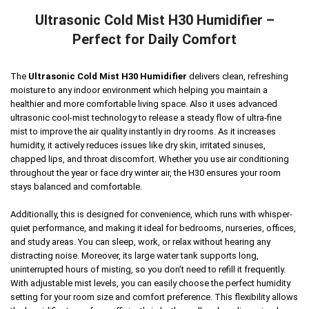
Ultrasonic Cold Mist H30 Humidifier –
Perfect for Daily Comfort
The
Ultrasonic Cold Mist H30 Humidifier
delivers clean, refreshing
moisture to any indoor environment which helping you maintain a
healthier and more comfortable living space. Also it uses advanced
ultrasonic cool-mist technology to release a steady flow of ultra-fine
mist to improve the air quality instantly in dry rooms. As it increases
humidity, it actively reduces issues like dry skin, irritated sinuses,
chapped lips, and throat discomfort. Whether you use air conditioning
throughout the year or face dry winter air, the H30 ensures your room
stays balanced and comfortable.
Additionally, this is designed for convenience, which runs with whisper-
quiet performance, and making it ideal for bedrooms, nurseries, offices,
and study areas. You can sleep, work, or relax without hearing any
distracting noise. Moreover, its large water tank supports long,
uninterrupted hours of misting, so you don’t need to refill it frequently.
With adjustable mist levels, you can easily choose the perfect humidity
setting for your room size and comfort preference. This flexibility allows