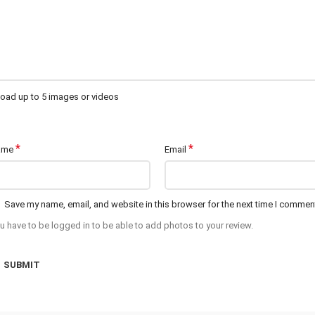
oad up to 5 images or videos
*
*
ame
Email
Save my name, email, and website in this browser for the next time I commen
u have to be logged in to be able to add photos to your review.