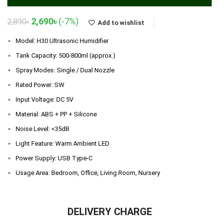
Original
Current
2,690
৳
(-7%)
2,890
৳
Add to wishlist
price
price
was:
is:
Model: H30 Ultrasonic Humidifier
2,890৳.
2,690৳.
Tank Capacity: 500-800ml (approx.)
Spray Modes: Single / Dual Nozzle
Rated Power: SW
Input Voltage: DC 5V
Material: ABS + PP + Silicone
Noise Level: <35dB
Light Feature: Warm Ambient LED
Power Supply: USB Type-C
Usage Area: Bedroom, Office, Living Room, Nursery
DELIVERY CHARGE