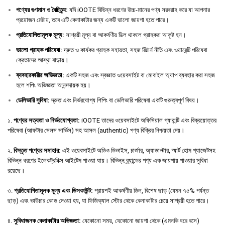
পণ্যের
গুণমান
ও
বৈচিত্র্য
:
যদি iOOTE বিভিন্ন ধরণের উচ্চ-মানের পণ্য সরবরাহ করে যা আপনার
প্রয়োজন মেটায়, তবে এটি কেনাকাটার জন্য একটি ভালো জায়গা হতে পারে।
প্রতিযোগিতামূলক
মূল্য
:
সাশ্রয়ী মূল্য বা আকর্ষণীয় ডিল থাকলে গ্রাহকরা আকৃষ্ট হন।
ভালো
গ্রাহক
পরিষেবা
:
দ্রুত ও কার্যকর গ্রাহক সহায়তা, সহজ রিটার্ন নীতি এবং ওয়ারেন্টি পরিষেবা
ক্রেতাদের আস্থা বাড়ায়।
ব্যবহারকারীর
অভিজ্ঞতা
:
একটি সহজ এবং স্বজ্ঞাত ওয়েবসাইট বা মোবাইল অ্যাপ ব্যবহার করা সহজ
হলে শপিং অভিজ্ঞতা আনন্দদায়ক হয়।
ডেলিভারি
সুবিধা
:
দ্রুত এবং নির্ভরযোগ্য শিপিং বা ডেলিভারি পরিষেবা একটি গুরুত্বপূর্ণ বিষয়।
১.
পণ্যের সত্যতা ও নির্ভরযোগ্যতা:
iOOTE তাদের ওয়েবসাইটে অফিসিয়াল গ্যারান্টি এবং বিক্রয়োত্তর
পরিষেবা (আফটার সেলস সার্ভিস) সহ আসল (authentic) পণ্য বিক্রির নিশ্চয়তা দেয়।
২.
বিস্তৃত পণ্যের সমাহার:
এই ওয়েবসাইটে অডিও ডিভাইস, চার্জার, অ্যাডাপ্টার, স্মার্ট হোম গ্যাজেটসহ
বিভিন্ন ধরণের ইলেকট্রনিক্স আইটেম পাওয়া যায়। বিভিন্ন ব্র্যান্ডের পণ্য এক জায়গায় পাওয়ার সুবিধা
রয়েছে।
৩.
প্রতিযোগিতামূলক মূল্য এবং ডিসকাউন্ট:
প্রায়শই আকর্ষণীয় ডিল, বিশেষ ছাড় (যেমন ৭৫% পর্যন্ত
ছাড়) এবং ভাউচার কোড দেওয়া হয়, যা ফিজিক্যাল স্টোর থেকে কেনাকাটার চেয়ে সাশ্রয়ী হতে পারে।
৪.
সুবিধাজনক কেনাকাটার অভিজ্ঞতা:
যেকোনো সময়, যেকোনো জায়গা থেকে (এমনকি ঘরে বসে)