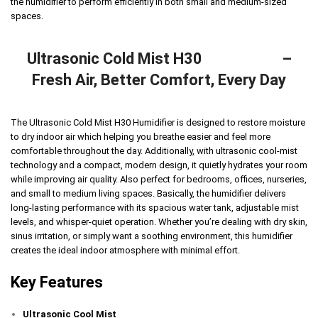
the humidifier to perform efficiently in both small and medium-sized
spaces.
Ultrasonic Cold Mist H30
Humidifier
–
Fresh Air, Better Comfort, Every Day
The Ultrasonic Cold Mist H30 Humidifier is designed to restore moisture
to dry indoor air which helping you breathe easier and feel more
comfortable throughout the day. Additionally, with ultrasonic cool-mist
technology and a compact, modern design, it quietly hydrates your room
while improving air quality. Also perfect for bedrooms, offices, nurseries,
and small to medium living spaces. Basically, t
he humidifier delivers
long-lasting performance with its spacious water tank, adjustable mist
levels, and whisper-quiet operation. Whether you’re dealing with dry skin,
sinus irritation, or simply want a soothing environment, this humidifier
creates the ideal indoor atmosphere with minimal effort.
Key Features
Ultrasonic Cool Mist