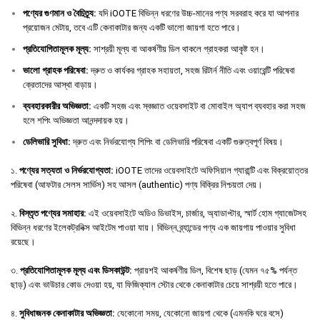
পণ্যের
গুণমান
ও
বৈচিত্র্য
:
যদি iOOTE বিভিন্ন ধরণের উচ্চ-মানের পণ্য সরবরাহ করে যা আপনার
প্রয়োজন মেটায়, তবে এটি কেনাকাটার জন্য একটি ভালো জায়গা হতে পারে।
প্রতিযোগিতামূলক
মূল্য
:
সাশ্রয়ী মূল্য বা আকর্ষণীয় ডিল থাকলে গ্রাহকরা আকৃষ্ট হন।
ভালো
গ্রাহক
পরিষেবা
:
দ্রুত ও কার্যকর গ্রাহক সহায়তা, সহজ রিটার্ন নীতি এবং ওয়ারেন্টি পরিষেবা
ক্রেতাদের আস্থা বাড়ায়।
ব্যবহারকারীর
অভিজ্ঞতা
:
একটি সহজ এবং স্বজ্ঞাত ওয়েবসাইট বা মোবাইল অ্যাপ ব্যবহার করা সহজ
হলে শপিং অভিজ্ঞতা আনন্দদায়ক হয়।
ডেলিভারি
সুবিধা
:
দ্রুত এবং নির্ভরযোগ্য শিপিং বা ডেলিভারি পরিষেবা একটি গুরুত্বপূর্ণ বিষয়।
১.
পণ্যের সত্যতা ও নির্ভরযোগ্যতা:
iOOTE তাদের ওয়েবসাইটে অফিসিয়াল গ্যারান্টি এবং বিক্রয়োত্তর
পরিষেবা (আফটার সেলস সার্ভিস) সহ আসল (authentic) পণ্য বিক্রির নিশ্চয়তা দেয়।
২.
বিস্তৃত পণ্যের সমাহার:
এই ওয়েবসাইটে অডিও ডিভাইস, চার্জার, অ্যাডাপ্টার, স্মার্ট হোম গ্যাজেটসহ
বিভিন্ন ধরণের ইলেকট্রনিক্স আইটেম পাওয়া যায়। বিভিন্ন ব্র্যান্ডের পণ্য এক জায়গায় পাওয়ার সুবিধা
রয়েছে।
৩.
প্রতিযোগিতামূলক মূল্য এবং ডিসকাউন্ট:
প্রায়শই আকর্ষণীয় ডিল, বিশেষ ছাড় (যেমন ৭৫% পর্যন্ত
ছাড়) এবং ভাউচার কোড দেওয়া হয়, যা ফিজিক্যাল স্টোর থেকে কেনাকাটার চেয়ে সাশ্রয়ী হতে পারে।
৪.
সুবিধাজনক কেনাকাটার অভিজ্ঞতা:
যেকোনো সময়, যেকোনো জায়গা থেকে (এমনকি ঘরে বসে)