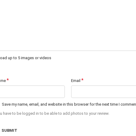
oad up to 5 images or videos
*
*
ame
Email
Save my name, email, and website in this browser for the next time I commen
u have to be logged in to be able to add photos to your review.