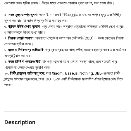
কেনাকাটা করার সুবিধা রয়েছে। ভিড়ের মধ্যে দোকানে দোকানে ঘুরতে হয় না, ফলে সময় বাঁচে।
৫.
সহজ মূল্য ও পণ্য তুলনা:
অনলাইনে সহজেই বিভিন্ন ব্র্যান্ড ও মডেলের পণ্যের মূল্য এবং বৈশিষ্ট্য
তুলনা করা যায়, যা সঠিক সিদ্ধান্ত নিতে সাহায্য করে।
৬.
গ্রাহক রিভিউ দেখার সুযোগ:
পণ্য কেনার আগে অন্যান্য ক্রেতাদের অভিজ্ঞতা ও রিভিউ দেখে পণ্যের
গুণমান সম্পর্কে নিশ্চিত হওয়া যায়।
৭.
নিরাপদ পেমেন্ট অপশন:
অনলাইন পেমেন্ট বা ক্যাশ অন ডেলিভারি (COD) – উভয় ক্ষেত্রেই নিরাপদ
লেনদেনের সুবিধা থাকে।
৮.
দ্রুত ও নির্ভরযোগ্য ডেলিভারি:
পণ্য দ্রুত গ্রাহকের কাছে পৌঁছে দেওয়ার ব্যবস্থা থাকে এবং অর্ডারের
অবস্থা ট্র্যাক করা যায়।
৯.
সহজ রিটার্ন বা এক্সচেঞ্জ নীতি:
যদি পণ্য পছন্দ না হয় বা কোনো সমস্যা থাকে, তবে সহজেই পণ্য
পরিবর্তন বা ফেরত দেওয়ার সুযোগ থাকে।
১০.
নির্দিষ্ট ব্র্যান্ডের প্রতি আনুগত্য:
যারা Xiaomi, Baseus, Nothing, JBL-এর মতো নির্দিষ্ট
ব্র্যান্ডের গ্যাজেট পছন্দ করেন, তারা iOOTE-কে একটি নির্ভরযোগ্য ফ্ল্যাগশিপ স্টোর হিসেবে বেছে নিতে
পারেন।
Description