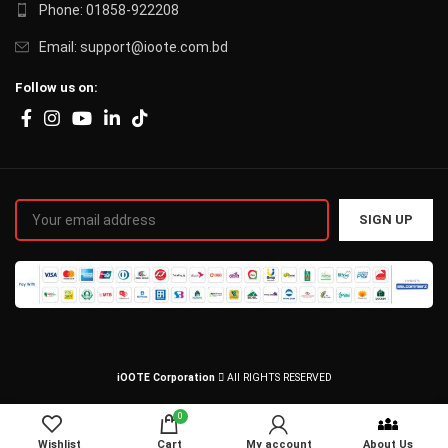
Phone: 01858-922208
Email: support@ioote.com.bd
Follow us on:
iOOTE Corporation
All RIGHTS RESERVED
0
Wishlist
Cart
My account
About Us