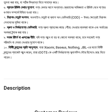
তুলনা করা যায়, যা সঠিক সিদ্ধান্ত নিতে সাহায্য করে।
৬.
গ্রাহক রিভিউ দেখার সুযোগ:
পণ্য কেনার আগে অন্যান্য ক্রেতাদের অভিজ্ঞতা ও রিভিউ দেখে পণ্যের
গুণমান সম্পর্কে নিশ্চিত হওয়া যায়।
৭.
নিরাপদ পেমেন্ট অপশন:
অনলাইন পেমেন্ট বা ক্যাশ অন ডেলিভারি (COD) – উভয় ক্ষেত্রেই নিরাপদ
লেনদেনের সুবিধা থাকে।
৮.
দ্রুত ও নির্ভরযোগ্য ডেলিভারি:
পণ্য দ্রুত গ্রাহকের কাছে পৌঁছে দেওয়ার ব্যবস্থা থাকে এবং অর্ডারের
অবস্থা ট্র্যাক করা যায়।
৯.
সহজ রিটার্ন বা এক্সচেঞ্জ নীতি:
যদি পণ্য পছন্দ না হয় বা কোনো সমস্যা থাকে, তবে সহজেই পণ্য
পরিবর্তন বা ফেরত দেওয়ার সুযোগ থাকে।
১০.
নির্দিষ্ট ব্র্যান্ডের প্রতি আনুগত্য:
যারা Xiaomi, Baseus, Nothing, JBL-এর মতো নির্দিষ্ট
ব্র্যান্ডের গ্যাজেট পছন্দ করেন, তারা iOOTE-কে একটি নির্ভরযোগ্য ফ্ল্যাগশিপ স্টোর হিসেবে বেছে নিতে
পারেন।
Description