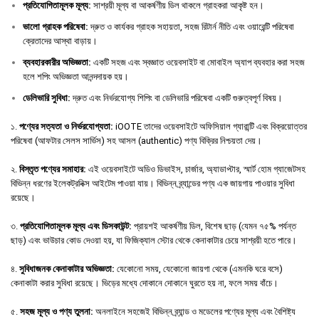
প্রতিযোগিতামূলক
মূল্য
:
সাশ্রয়ী মূল্য বা আকর্ষণীয় ডিল থাকলে গ্রাহকরা আকৃষ্ট হন।
ভালো
গ্রাহক
পরিষেবা
:
দ্রুত ও কার্যকর গ্রাহক সহায়তা, সহজ রিটার্ন নীতি এবং ওয়ারেন্টি পরিষেবা
ক্রেতাদের আস্থা বাড়ায়।
ব্যবহারকারীর
অভিজ্ঞতা
:
একটি সহজ এবং স্বজ্ঞাত ওয়েবসাইট বা মোবাইল অ্যাপ ব্যবহার করা সহজ
হলে শপিং অভিজ্ঞতা আনন্দদায়ক হয়।
ডেলিভারি
সুবিধা
:
দ্রুত এবং নির্ভরযোগ্য শিপিং বা ডেলিভারি পরিষেবা একটি গুরুত্বপূর্ণ বিষয়।
১.
পণ্যের সত্যতা ও নির্ভরযোগ্যতা:
iOOTE তাদের ওয়েবসাইটে অফিসিয়াল গ্যারান্টি এবং বিক্রয়োত্তর
পরিষেবা (আফটার সেলস সার্ভিস) সহ আসল (authentic) পণ্য বিক্রির নিশ্চয়তা দেয়।
২.
বিস্তৃত পণ্যের সমাহার:
এই ওয়েবসাইটে অডিও ডিভাইস, চার্জার, অ্যাডাপ্টার, স্মার্ট হোম গ্যাজেটসহ
বিভিন্ন ধরণের ইলেকট্রনিক্স আইটেম পাওয়া যায়। বিভিন্ন ব্র্যান্ডের পণ্য এক জায়গায় পাওয়ার সুবিধা
রয়েছে।
৩.
প্রতিযোগিতামূলক মূল্য এবং ডিসকাউন্ট:
প্রায়শই আকর্ষণীয় ডিল, বিশেষ ছাড় (যেমন ৭৫% পর্যন্ত
ছাড়) এবং ভাউচার কোড দেওয়া হয়, যা ফিজিক্যাল স্টোর থেকে কেনাকাটার চেয়ে সাশ্রয়ী হতে পারে।
৪.
সুবিধাজনক কেনাকাটার অভিজ্ঞতা:
যেকোনো সময়, যেকোনো জায়গা থেকে (এমনকি ঘরে বসে)
কেনাকাটা করার সুবিধা রয়েছে। ভিড়ের মধ্যে দোকানে দোকানে ঘুরতে হয় না, ফলে সময় বাঁচে।
৫.
সহজ মূল্য ও পণ্য তুলনা:
অনলাইনে সহজেই বিভিন্ন ব্র্যান্ড ও মডেলের পণ্যের মূল্য এবং বৈশিষ্ট্য