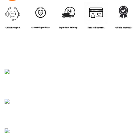
House 16, Road 3, Block B, Aftab Nagar, Dhaka
Phone: 01858-922208