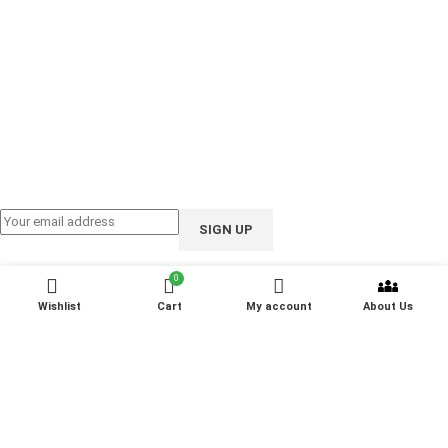
Email: support@ioote.com.bd
Follow us on:
0
Wishlist
Cart
My account
About Us
iOOTE Corporation
All RIGHTS RESERVED