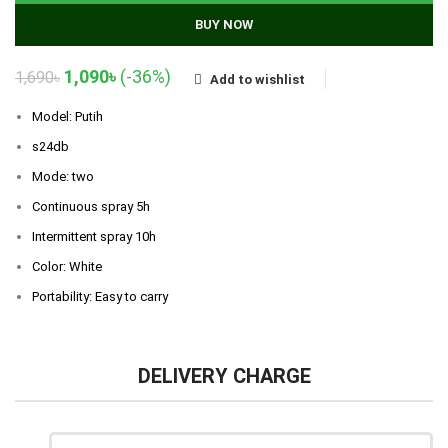
BUY NOW
Original
Current
1,090
৳
(-36%)
1,690
৳
Add to wishlist
price
price
was:
is:
Model: Putih
1,690৳.
1,090৳.
s24db
Mode: two
Continuous spray 5h
Intermittent spray 10h
Color: White
Portability: Easy to carry
DELIVERY CHARGE