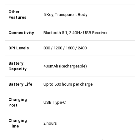
Other
5 Key, Transparent Body
Features
Connectivity
Bluetooth 5.1, 2.4GHz USB Receiver
DPI Levels
800 / 1200 / 1600 / 2400
Battery
400mAh (Rechargeable)
Capacity
Battery Life
Up to 500 hours per charge
Charging
USB Type-C
Port
Charging
2 hours
Time