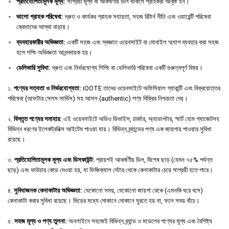
প্রতিযোগিতামূলক
মূল্য
:
সাশ্রয়ী মূল্য বা আকর্ষণীয় ডিল থাকলে গ্রাহকরা আকৃষ্ট হন।
ভালো
গ্রাহক
পরিষেবা
:
দ্রুত ও কার্যকর গ্রাহক সহায়তা, সহজ রিটার্ন নীতি এবং ওয়ারেন্টি পরিষেবা
ক্রেতাদের আস্থা বাড়ায়।
ব্যবহারকারীর
অভিজ্ঞতা
:
একটি সহজ এবং স্বজ্ঞাত ওয়েবসাইট বা মোবাইল অ্যাপ ব্যবহার করা সহজ
হলে শপিং অভিজ্ঞতা আনন্দদায়ক হয়।
ডেলিভারি
সুবিধা
:
দ্রুত এবং নির্ভরযোগ্য শিপিং বা ডেলিভারি পরিষেবা একটি গুরুত্বপূর্ণ বিষয়।
১.
পণ্যের সত্যতা ও নির্ভরযোগ্যতা:
iOOTE তাদের ওয়েবসাইটে অফিসিয়াল গ্যারান্টি এবং বিক্রয়োত্তর
পরিষেবা (আফটার সেলস সার্ভিস) সহ আসল (authentic) পণ্য বিক্রির নিশ্চয়তা দেয়।
২.
বিস্তৃত পণ্যের সমাহার:
এই ওয়েবসাইটে অডিও ডিভাইস, চার্জার, অ্যাডাপ্টার, স্মার্ট হোম গ্যাজেটসহ
বিভিন্ন ধরণের ইলেকট্রনিক্স আইটেম পাওয়া যায়। বিভিন্ন ব্র্যান্ডের পণ্য এক জায়গায় পাওয়ার সুবিধা
রয়েছে।
৩.
প্রতিযোগিতামূলক মূল্য এবং ডিসকাউন্ট:
প্রায়শই আকর্ষণীয় ডিল, বিশেষ ছাড় (যেমন ৭৫% পর্যন্ত
ছাড়) এবং ভাউচার কোড দেওয়া হয়, যা ফিজিক্যাল স্টোর থেকে কেনাকাটার চেয়ে সাশ্রয়ী হতে পারে।
৪.
সুবিধাজনক কেনাকাটার অভিজ্ঞতা:
যেকোনো সময়, যেকোনো জায়গা থেকে (এমনকি ঘরে বসে)
কেনাকাটা করার সুবিধা রয়েছে। ভিড়ের মধ্যে দোকানে দোকানে ঘুরতে হয় না, ফলে সময় বাঁচে।
৫.
সহজ মূল্য ও পণ্য তুলনা:
অনলাইনে সহজেই বিভিন্ন ব্র্যান্ড ও মডেলের পণ্যের মূল্য এবং বৈশিষ্ট্য