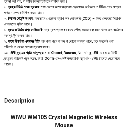
তুলনা করা যায়, যা সঠিক সিদ্ধান্ত নিতে সাহায্য করে।
৬.
গ্রাহক রিভিউ দেখার সুযোগ:
পণ্য কেনার আগে অন্যান্য ক্রেতাদের অভিজ্ঞতা ও রিভিউ দেখে পণ্যের
গুণমান সম্পর্কে নিশ্চিত হওয়া যায়।
৭.
নিরাপদ পেমেন্ট অপশন:
অনলাইন পেমেন্ট বা ক্যাশ অন ডেলিভারি (COD) – উভয় ক্ষেত্রেই নিরাপদ
লেনদেনের সুবিধা থাকে।
৮.
দ্রুত ও নির্ভরযোগ্য ডেলিভারি:
পণ্য দ্রুত গ্রাহকের কাছে পৌঁছে দেওয়ার ব্যবস্থা থাকে এবং অর্ডারের
অবস্থা ট্র্যাক করা যায়।
৯.
সহজ রিটার্ন বা এক্সচেঞ্জ নীতি:
যদি পণ্য পছন্দ না হয় বা কোনো সমস্যা থাকে, তবে সহজেই পণ্য
পরিবর্তন বা ফেরত দেওয়ার সুযোগ থাকে।
১০.
নির্দিষ্ট ব্র্যান্ডের প্রতি আনুগত্য:
যারা Xiaomi, Baseus, Nothing, JBL-এর মতো নির্দিষ্ট
ব্র্যান্ডের গ্যাজেট পছন্দ করেন, তারা iOOTE-কে একটি নির্ভরযোগ্য ফ্ল্যাগশিপ স্টোর হিসেবে বেছে নিতে
পারেন।
Description
WiWU WM105 Crystal Magnetic Wireless
Mouse