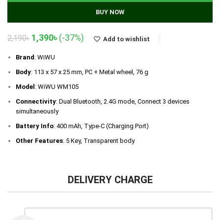
BUY NOW
Original
Current
1,390
৳
(-37%)
2,190
৳
Add to wishlist
price
price
was:
is:
Brand
: WiWU
2,190৳.
1,390৳.
Body
: 113 x 57 x 25 mm, PC + Metal wheel, 76 g
Model
: WiWU WM105
Connectivity
: Dual Bluetooth, 2.4G mode, Connect 3 devices
simultaneously
Battery Info
: 400 mAh, Type-C (Charging Port)
Other Features
: 5 Key, Transparent body
DELIVERY CHARGE