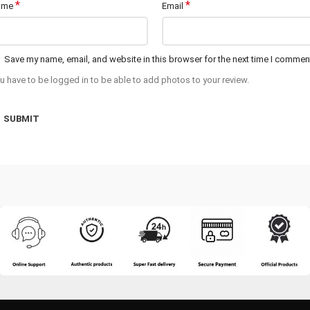
*
*
ame
Email
Save my name, email, and website in this browser for the next time I commen
u have to be logged in to be able to add photos to your review.