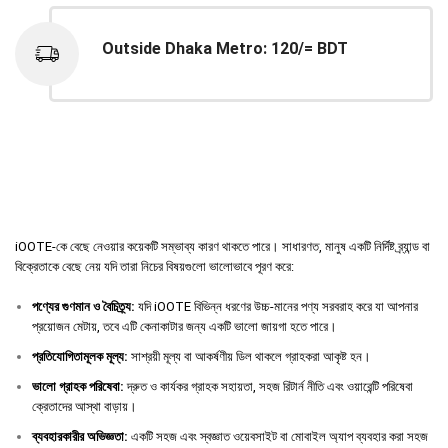
Outside Dhaka Metro: 120/= BDT
iOOTE-কে বেছে নেওয়ার কয়েকটি সম্ভাব্য কারণ থাকতে পারে। সাধারণত, মানুষ একটি নির্দিষ্ট ব্র্যান্ড বা
বিক্রেতাকে বেছে নেয় যদি তারা নিচের বিষয়গুলো ভালোভাবে পূরণ করে:
পণ্যের
গুণমান
ও
বৈচিত্র্য
:
যদি iOOTE বিভিন্ন ধরণের উচ্চ-মানের পণ্য সরবরাহ করে যা আপনার
প্রয়োজন মেটায়, তবে এটি কেনাকাটার জন্য একটি ভালো জায়গা হতে পারে।
প্রতিযোগিতামূলক
মূল্য
:
সাশ্রয়ী মূল্য বা আকর্ষণীয় ডিল থাকলে গ্রাহকরা আকৃষ্ট হন।
ভালো
গ্রাহক
পরিষেবা
:
দ্রুত ও কার্যকর গ্রাহক সহায়তা, সহজ রিটার্ন নীতি এবং ওয়ারেন্টি পরিষেবা
ক্রেতাদের আস্থা বাড়ায়।
ব্যবহারকারীর
অভিজ্ঞতা
:
একটি সহজ এবং স্বজ্ঞাত ওয়েবসাইট বা মোবাইল অ্যাপ ব্যবহার করা সহজ