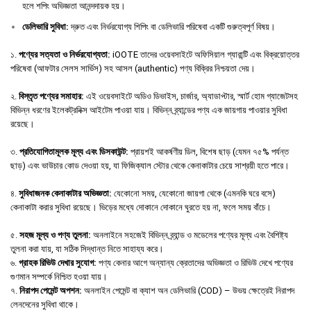
হলে শপিং অভিজ্ঞতা আনন্দদায়ক হয়।
ডেলিভারি
সুবিধা
:
দ্রুত এবং নির্ভরযোগ্য শিপিং বা ডেলিভারি পরিষেবা একটি গুরুত্বপূর্ণ বিষয়।
১.
পণ্যের সত্যতা ও নির্ভরযোগ্যতা:
iOOTE তাদের ওয়েবসাইটে অফিসিয়াল গ্যারান্টি এবং বিক্রয়োত্তর
পরিষেবা (আফটার সেলস সার্ভিস) সহ আসল (authentic) পণ্য বিক্রির নিশ্চয়তা দেয়।
২.
বিস্তৃত পণ্যের সমাহার:
এই ওয়েবসাইটে অডিও ডিভাইস, চার্জার, অ্যাডাপ্টার, স্মার্ট হোম গ্যাজেটসহ
বিভিন্ন ধরণের ইলেকট্রনিক্স আইটেম পাওয়া যায়। বিভিন্ন ব্র্যান্ডের পণ্য এক জায়গায় পাওয়ার সুবিধা
রয়েছে।
৩.
প্রতিযোগিতামূলক মূল্য এবং ডিসকাউন্ট:
প্রায়শই আকর্ষণীয় ডিল, বিশেষ ছাড় (যেমন ৭৫% পর্যন্ত
ছাড়) এবং ভাউচার কোড দেওয়া হয়, যা ফিজিক্যাল স্টোর থেকে কেনাকাটার চেয়ে সাশ্রয়ী হতে পারে।
৪.
সুবিধাজনক কেনাকাটার অভিজ্ঞতা:
যেকোনো সময়, যেকোনো জায়গা থেকে (এমনকি ঘরে বসে)
কেনাকাটা করার সুবিধা রয়েছে। ভিড়ের মধ্যে দোকানে দোকানে ঘুরতে হয় না, ফলে সময় বাঁচে।
৫.
সহজ মূল্য ও পণ্য তুলনা:
অনলাইনে সহজেই বিভিন্ন ব্র্যান্ড ও মডেলের পণ্যের মূল্য এবং বৈশিষ্ট্য
তুলনা করা যায়, যা সঠিক সিদ্ধান্ত নিতে সাহায্য করে।
৬.
গ্রাহক রিভিউ দেখার সুযোগ:
পণ্য কেনার আগে অন্যান্য ক্রেতাদের অভিজ্ঞতা ও রিভিউ দেখে পণ্যের
গুণমান সম্পর্কে নিশ্চিত হওয়া যায়।
৭.
নিরাপদ পেমেন্ট অপশন:
অনলাইন পেমেন্ট বা ক্যাশ অন ডেলিভারি (COD) – উভয় ক্ষেত্রেই নিরাপদ
লেনদেনের সুবিধা থাকে।