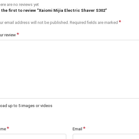
ere are no reviews yet
 the first to review “Xaiomi Mijia Electric Shaver S302”
*
ur email address will not be published.
Required fields are marked
*
ur review
oad up to 5 images or videos
*
*
ame
Email