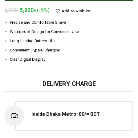
Original
Current
5,900
৳
(-5%)
6,210
৳
Add to wishlist
price
price
was:
is:
Precise and Comfortable Shave
6,210৳.
5,900৳.
Waterproof Design for Convenient Use
Long-Lasting Battery Life
Convenient Type-C Charging
Clear Digital Display
DELIVERY CHARGE
Inside Dhaka Metro: 80/= BDT