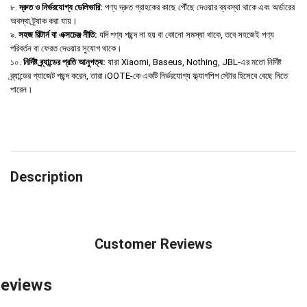
৮.
দ্রুত ও নির্ভরযোগ্য ডেলিভারি:
পণ্য দ্রুত গ্রাহকের কাছে পৌঁছে দেওয়ার ব্যবস্থা থাকে এবং অর্ডারের
অবস্থা ট্র্যাক করা যায়।
৯.
সহজ রিটার্ন বা এক্সচেঞ্জ নীতি:
যদি পণ্য পছন্দ না হয় বা কোনো সমস্যা থাকে, তবে সহজেই পণ্য
পরিবর্তন বা ফেরত দেওয়ার সুযোগ থাকে।
১০.
নির্দিষ্ট ব্র্যান্ডের প্রতি আনুগত্য:
যারা Xiaomi, Baseus, Nothing, JBL-এর মতো নির্দিষ্ট
ব্র্যান্ডের গ্যাজেট পছন্দ করেন, তারা iOOTE-কে একটি নির্ভরযোগ্য ফ্ল্যাগশিপ স্টোর হিসেবে বেছে নিতে
পারেন।
Description
Customer Reviews
eviews