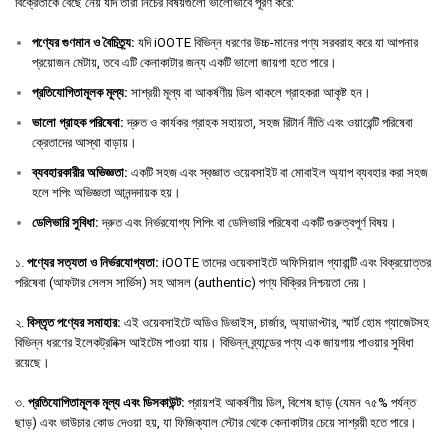
বিক্রেতাকে বেছে নেয় যদি তারা নিচের বিষয়গুলো ভালোভাবে পূরণ করে:
পণ্যের
গুণমান
ও
বৈচিত্র্য
:
যদি iOOTE বিভিন্ন ধরণের উচ্চ-মানের পণ্য সরবরাহ করে যা আপনার
প্রয়োজন মেটায়, তবে এটি কেনাকাটার জন্য একটি ভালো জায়গা হতে পারে।
প্রতিযোগিতামূলক
মূল্য
:
সাশ্রয়ী মূল্য বা আকর্ষণীয় ডিল থাকলে গ্রাহকরা আকৃষ্ট হন।
ভালো
গ্রাহক
পরিষেবা
:
দ্রুত ও কার্যকর গ্রাহক সহায়তা, সহজ রিটার্ন নীতি এবং ওয়ারেন্টি পরিষেবা
ক্রেতাদের আস্থা বাড়ায়।
ব্যবহারকারীর
অভিজ্ঞতা
:
একটি সহজ এবং স্বজ্ঞাত ওয়েবসাইট বা মোবাইল অ্যাপ ব্যবহার করা সহজ
হলে শপিং অভিজ্ঞতা আনন্দদায়ক হয়।
ডেলিভারি
সুবিধা
:
দ্রুত এবং নির্ভরযোগ্য শিপিং বা ডেলিভারি পরিষেবা একটি গুরুত্বপূর্ণ বিষয়।
১.
পণ্যের সত্যতা ও নির্ভরযোগ্যতা:
iOOTE তাদের ওয়েবসাইটে অফিসিয়াল গ্যারান্টি এবং বিক্রয়োত্তর
পরিষেবা (আফটার সেলস সার্ভিস) সহ আসল (authentic) পণ্য বিক্রির নিশ্চয়তা দেয়।
২.
বিস্তৃত পণ্যের সমাহার:
এই ওয়েবসাইটে অডিও ডিভাইস, চার্জার, অ্যাডাপ্টার, স্মার্ট হোম গ্যাজেটসহ
বিভিন্ন ধরণের ইলেকট্রনিক্স আইটেম পাওয়া যায়। বিভিন্ন ব্র্যান্ডের পণ্য এক জায়গায় পাওয়ার সুবিধা
রয়েছে।
৩.
প্রতিযোগিতামূলক মূল্য এবং ডিসকাউন্ট:
প্রায়শই আকর্ষণীয় ডিল, বিশেষ ছাড় (যেমন ৭৫% পর্যন্ত
ছাড়) এবং ভাউচার কোড দেওয়া হয়, যা ফিজিক্যাল স্টোর থেকে কেনাকাটার চেয়ে সাশ্রয়ী হতে পারে।