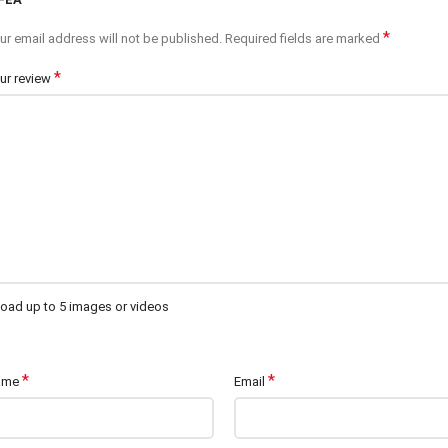
*
ur email address will not be published.
Required fields are marked
*
ur review
oad up to 5 images or videos
*
*
ame
Email