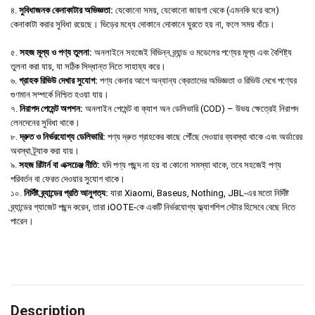
৪.
সুবিধাজনক কেনাকাটার অভিজ্ঞতা:
যেকোনো সময়, যেকোনো জায়গা থেকে (এমনকি ঘরে বসে)
কেনাকাটা করার সুবিধা রয়েছে। ভিড়ের মধ্যে দোকানে দোকানে ঘুরতে হয় না, ফলে সময় বাঁচে।
৫.
সহজ মূল্য ও পণ্য তুলনা:
অনলাইনে সহজেই বিভিন্ন ব্র্যান্ড ও মডেলের পণ্যের মূল্য এবং বৈশিষ্ট্য
তুলনা করা যায়, যা সঠিক সিদ্ধান্ত নিতে সাহায্য করে।
৬.
গ্রাহক রিভিউ দেখার সুযোগ:
পণ্য কেনার আগে অন্যান্য ক্রেতাদের অভিজ্ঞতা ও রিভিউ দেখে পণ্যের
গুণমান সম্পর্কে নিশ্চিত হওয়া যায়।
৭.
নিরাপদ পেমেন্ট অপশন:
অনলাইন পেমেন্ট বা ক্যাশ অন ডেলিভারি (COD) – উভয় ক্ষেত্রেই নিরাপদ
লেনদেনের সুবিধা থাকে।
৮.
দ্রুত ও নির্ভরযোগ্য ডেলিভারি:
পণ্য দ্রুত গ্রাহকের কাছে পৌঁছে দেওয়ার ব্যবস্থা থাকে এবং অর্ডারের
অবস্থা ট্র্যাক করা যায়।
৯.
সহজ রিটার্ন বা এক্সচেঞ্জ নীতি:
যদি পণ্য পছন্দ না হয় বা কোনো সমস্যা থাকে, তবে সহজেই পণ্য
পরিবর্তন বা ফেরত দেওয়ার সুযোগ থাকে।
১০.
নির্দিষ্ট ব্র্যান্ডের প্রতি আনুগত্য:
যারা Xiaomi, Baseus, Nothing, JBL-এর মতো নির্দিষ্ট
ব্র্যান্ডের গ্যাজেট পছন্দ করেন, তারা iOOTE-কে একটি নির্ভরযোগ্য ফ্ল্যাগশিপ স্টোর হিসেবে বেছে নিতে
পারেন।
Description