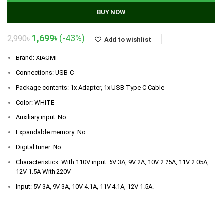
BUY NOW
Original
Current
1,699
৳
(-43%)
2,990
৳
Add to wishlist
price
price
was:
is:
Brand: XIAOMI
2,990৳.
1,699৳.
Connections: USB-C
Package contents: 1x Adapter, 1x USB Type C Cable
Color: WHITE
Auxiliary input: No.
Expandable memory: No
Digital tuner: No
Characteristics: With 110V input: 5V 3A, 9V 2A, 10V 2.25A, 11V 2.05A,
12V 1.5A With 220V
Input: 5V 3A, 9V 3A, 10V 4.1A, 11V 4.1A, 12V 1.5A.