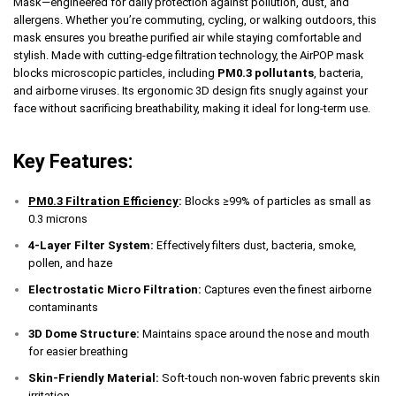
Mask—engineered for daily protection against pollution, dust, and
allergens. Whether you’re commuting, cycling, or walking outdoors, this
mask ensures you breathe purified air while staying comfortable and
stylish. Made with cutting-edge filtration technology, the AirPOP mask
blocks microscopic particles, including
PM0.3 pollutants
, bacteria,
and airborne viruses. Its ergonomic 3D design fits snugly against your
face without sacrificing breathability, making it ideal for long-term use.
Key Features:
PM0.3 Filtration Efficiency
:
Blocks ≥99% of particles as small as
0.3 microns
4-Layer Filter System:
Effectively filters dust, bacteria, smoke,
pollen, and haze
Electrostatic Micro Filtration:
Captures even the finest airborne
contaminants
3D Dome Structure:
Maintains space around the nose and mouth
for easier breathing
Skin-Friendly Material:
Soft-touch non-woven fabric prevents skin
irritation