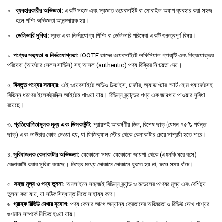
ব্যবহারকারীর
অভিজ্ঞতা
:
একটি সহজ এবং স্বজ্ঞাত ওয়েবসাইট বা মোবাইল অ্যাপ ব্যবহার করা সহজ
হলে শপিং অভিজ্ঞতা আনন্দদায়ক হয়।
ডেলিভারি
সুবিধা
:
দ্রুত এবং নির্ভরযোগ্য শিপিং বা ডেলিভারি পরিষেবা একটি গুরুত্বপূর্ণ বিষয়।
১.
পণ্যের সত্যতা ও নির্ভরযোগ্যতা:
iOOTE তাদের ওয়েবসাইটে অফিসিয়াল গ্যারান্টি এবং বিক্রয়োত্তর
পরিষেবা (আফটার সেলস সার্ভিস) সহ আসল (authentic) পণ্য বিক্রির নিশ্চয়তা দেয়।
২.
বিস্তৃত পণ্যের সমাহার:
এই ওয়েবসাইটে অডিও ডিভাইস, চার্জার, অ্যাডাপ্টার, স্মার্ট হোম গ্যাজেটসহ
বিভিন্ন ধরণের ইলেকট্রনিক্স আইটেম পাওয়া যায়। বিভিন্ন ব্র্যান্ডের পণ্য এক জায়গায় পাওয়ার সুবিধা
রয়েছে।
৩.
প্রতিযোগিতামূলক মূল্য এবং ডিসকাউন্ট:
প্রায়শই আকর্ষণীয় ডিল, বিশেষ ছাড় (যেমন ৭৫% পর্যন্ত
ছাড়) এবং ভাউচার কোড দেওয়া হয়, যা ফিজিক্যাল স্টোর থেকে কেনাকাটার চেয়ে সাশ্রয়ী হতে পারে।
৪.
সুবিধাজনক কেনাকাটার অভিজ্ঞতা:
যেকোনো সময়, যেকোনো জায়গা থেকে (এমনকি ঘরে বসে)
কেনাকাটা করার সুবিধা রয়েছে। ভিড়ের মধ্যে দোকানে দোকানে ঘুরতে হয় না, ফলে সময় বাঁচে।
৫.
সহজ মূল্য ও পণ্য তুলনা:
অনলাইনে সহজেই বিভিন্ন ব্র্যান্ড ও মডেলের পণ্যের মূল্য এবং বৈশিষ্ট্য
তুলনা করা যায়, যা সঠিক সিদ্ধান্ত নিতে সাহায্য করে।
৬.
গ্রাহক রিভিউ দেখার সুযোগ:
পণ্য কেনার আগে অন্যান্য ক্রেতাদের অভিজ্ঞতা ও রিভিউ দেখে পণ্যের
গুণমান সম্পর্কে নিশ্চিত হওয়া যায়।