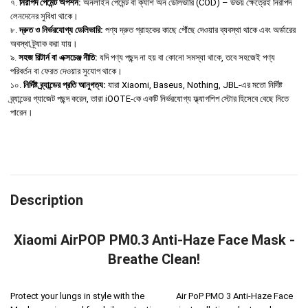
৭.
নিরাপদ পেমেন্ট অপশন:
অনলাইন পেমেন্ট বা ক্যাশ অন ডেলিভারি (COD) – উভয় ক্ষেত্রেই নিরাপদ
লেনদেনের সুবিধা থাকে।
৮.
দ্রুত ও নির্ভরযোগ্য ডেলিভারি:
পণ্য দ্রুত গ্রাহকের কাছে পৌঁছে দেওয়ার ব্যবস্থা থাকে এবং অর্ডারের
অবস্থা ট্র্যাক করা যায়।
৯.
সহজ রিটার্ন বা এক্সচেঞ্জ নীতি:
যদি পণ্য পছন্দ না হয় বা কোনো সমস্যা থাকে, তবে সহজেই পণ্য
পরিবর্তন বা ফেরত দেওয়ার সুযোগ থাকে।
১০.
নির্দিষ্ট ব্র্যান্ডের প্রতি আনুগত্য:
যারা Xiaomi, Baseus, Nothing, JBL-এর মতো নির্দিষ্ট
ব্র্যান্ডের গ্যাজেট পছন্দ করেন, তারা iOOTE-কে একটি নির্ভরযোগ্য ফ্ল্যাগশিপ স্টোর হিসেবে বেছে নিতে
পারেন।
Description
Xiaomi AirPOP PM0.3 Anti-Haze Face Mask -
Breathe Clean!
Protect your lungs in style with the
Xiaomi
Air PoP PMO 3 Anti-Haze Face