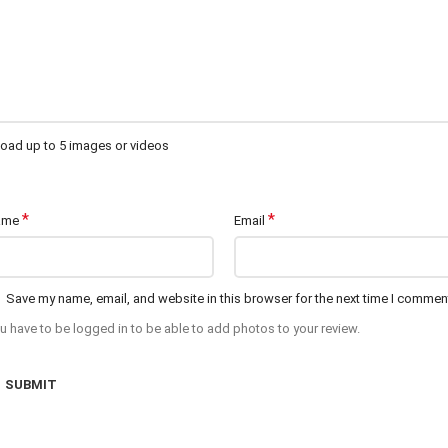
oad up to 5 images or videos
*
*
ame
Email
Save my name, email, and website in this browser for the next time I commen
u have to be logged in to be able to add photos to your review.