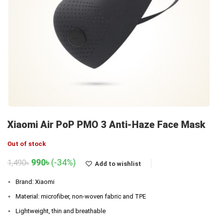
Xiaomi Air PoP PMO 3 Anti-Haze Face Mask
Out of stock
Original
Current
990
৳
(-34%)
1,490
৳
Add to wishlist
price
price
was:
is:
Brand: Xiaomi
1,490৳.
990৳.
Material: microfiber, non-woven fabric and TPE
Lightweight, thin and breathable