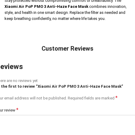
Stay protected without compromising comfort or breathability. The
Xiaomi Air PoP PMO 3 Anti-Haze Face Mask
combines innovation,
style, and health in one smart design. Replace the filter as needed and
keep breathing confidently, no matter where life takes you.
Customer Reviews
eviews
ere are no reviews yet
 the first to review “Xiaomi Air PoP PMO 3 Anti-Haze Face Mask”
*
ur email address will not be published.
Required fields are marked
*
ur review