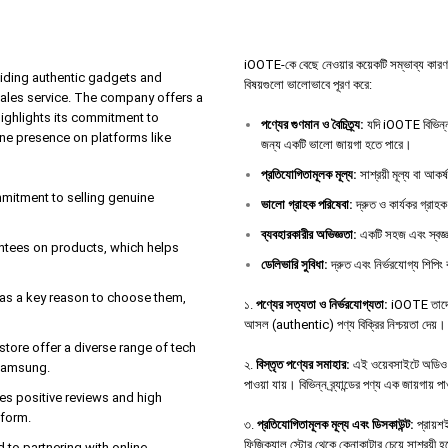
iOOTE-কে বেছে নেওয়ার কয়েকটি সম্ভাব্য কারণ থাকতে
iding authentic gadgets and
বিষয়গুলো ভালোভাবে পূরণ করে:
sales service. The company offers a
highlights its commitment to
পণ্যের
গুণমান
ও
বৈচিত্র্য
:
যদি iOOTE বিভিন্ন 
ine presence on platforms like
জন্য একটি ভালো জায়গা হতে পারে।
প্রতিযোগিতামূলক
মূল্য
:
সাশ্রয়ী মূল্য বা আকর
ommitment to selling genuine
ভালো
গ্রাহক
পরিষেবা
:
দ্রুত ও কার্যকর গ্রাহক
ব্যবহারকারীর
অভিজ্ঞতা
:
একটি সহজ এবং স্বজ্ঞ
antees on products, which helps
ডেলিভারি
সুবিধা
:
দ্রুত এবং নির্ভরযোগ্য শিপিং 
e as a key reason to choose them,
১.
পণ্যের সত্যতা ও নির্ভরযোগ্যতা:
iOOTE তাদের 
আসল (authentic) পণ্য বিক্রির নিশ্চয়তা দেয়।
tore offer a diverse range of tech
২.
বিস্তৃত পণ্যের সমাহার:
এই ওয়েবসাইটে অডিও ডিভ
 Samsung.
পাওয়া যায়। বিভিন্ন ব্র্যান্ডের পণ্য এক জায়গায় 
es positive reviews and high
tform.
৩.
প্রতিযোগিতামূলক মূল্য এবং ডিসকাউন্ট:
প্রায়শই
ফিজিক্যাল স্টোর থেকে কেনাকাটার চেয়ে সাশ্রয়ী 
d to partnering with online