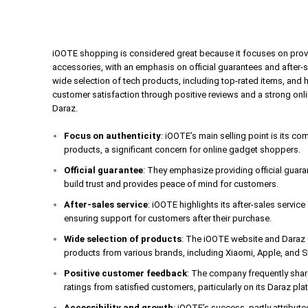
iOOTE shopping is considered great because it focuses on prov
accessories, with an emphasis on official guarantees and after-
wide selection of tech products, including top-rated items, and 
customer satisfaction through positive reviews and a strong onl
Daraz.
Focus on authenticity
: iOOTE’s main selling point is its c
products, a significant concern for online gadget shoppers.
Official guarantee
: They emphasize providing official guar
build trust and provides peace of mind for customers.
After-sales service
: iOOTE highlights its after-sales servic
ensuring support for customers after their purchase.
Wide selection of products
: The iOOTE website and Daraz s
products from various brands, including Xiaomi, Apple, and
Positive customer feedback
: The company frequently shar
ratings from satisfied customers, particularly on its Daraz pla
Accessibility and growth
: iOOTE’s success, partly attribute