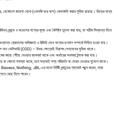
 যেকোনো জায়গা থেকে (এমনকি ঘরে বসে) কেনাকাটা করার সুবিধা রয়েছে। ভিড়ের মধ্যে
ন ব্র্যান্ড ও মডেলের পণ্যের মূল্য এবং বৈশিষ্ট্য তুলনা করা যায়, যা সঠিক সিদ্ধান্ত নিতে
যান্য ক্রেতাদের অভিজ্ঞতা ও রিভিউ দেখে পণ্যের গুণমান সম্পর্কে নিশ্চিত হওয়া যায়।
াশ অন ডেলিভারি (COD) – উভয় ক্ষেত্রেই নিরাপদ লেনদেনের সুবিধা থাকে।
হকের কাছে পৌঁছে দেওয়ার ব্যবস্থা থাকে এবং অর্ডারের অবস্থা ট্র্যাক করা যায়।
া হয় বা কোনো সমস্যা থাকে, তবে সহজেই পণ্য পরিবর্তন বা ফেরত দেওয়ার সুযোগ থাকে।
aseus, Nothing, JBL-এর মতো নির্দিষ্ট ব্র্যান্ডের গ্যাজেট পছন্দ করেন, তারা
িসেবে বেছে নিতে পারেন।