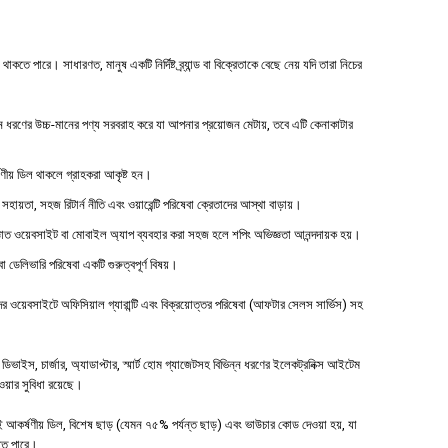
 পারে। সাধারণত, মানুষ একটি নির্দিষ্ট ব্র্যান্ড বা বিক্রেতাকে বেছে নেয় যদি তারা নিচের
ধরণের উচ্চ-মানের পণ্য সরবরাহ করে যা আপনার প্রয়োজন মেটায়, তবে এটি কেনাকাটার
্ষণীয় ডিল থাকলে গ্রাহকরা আকৃষ্ট হন।
 সহায়তা, সহজ রিটার্ন নীতি এবং ওয়ারেন্টি পরিষেবা ক্রেতাদের আস্থা বাড়ায়।
াত ওয়েবসাইট বা মোবাইল অ্যাপ ব্যবহার করা সহজ হলে শপিং অভিজ্ঞতা আনন্দদায়ক হয়।
বা ডেলিভারি পরিষেবা একটি গুরুত্বপূর্ণ বিষয়।
ওয়েবসাইটে অফিসিয়াল গ্যারান্টি এবং বিক্রয়োত্তর পরিষেবা (আফটার সেলস সার্ভিস) সহ
াইস, চার্জার, অ্যাডাপ্টার, স্মার্ট হোম গ্যাজেটসহ বিভিন্ন ধরণের ইলেকট্রনিক্স আইটেম
পাওয়ার সুবিধা রয়েছে।
 আকর্ষণীয় ডিল, বিশেষ ছাড় (যেমন ৭৫% পর্যন্ত ছাড়) এবং ভাউচার কোড দেওয়া হয়, যা
হতে পারে।