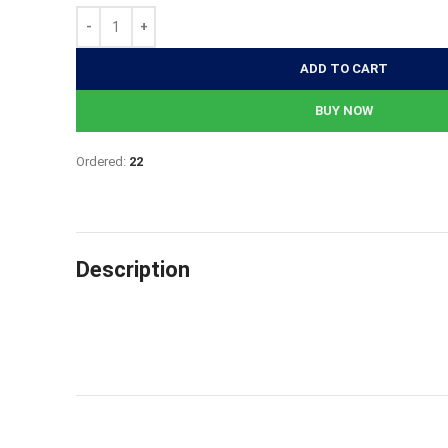
1,208৳.
1,147৳.
ADD TO CART
BUY NOW
Ordered:
22
Description