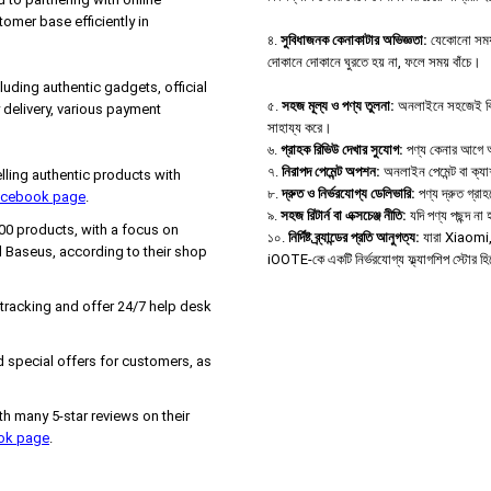
tomer base efficiently in
৪.
সুবিধাজনক কেনাকাটার অভিজ্ঞতা:
যেকোনো সময়,
দোকানে দোকানে ঘুরতে হয় না, ফলে সময় বাঁচে।
uding authentic gadgets, official
৫.
সহজ মূল্য ও পণ্য তুলনা:
অনলাইনে সহজেই বিভিন্
delivery, various payment
সাহায্য করে।
৬.
গ্রাহক রিভিউ দেখার সুযোগ:
পণ্য কেনার আগে অন্
৭.
নিরাপদ পেমেন্ট অপশন:
অনলাইন পেমেন্ট বা ক্য
ing authentic products with
৮.
দ্রুত ও নির্ভরযোগ্য ডেলিভারি:
পণ্য দ্রুত গ্রা
Facebook page
.
৯.
সহজ রিটার্ন বা এক্সচেঞ্জ নীতি:
যদি পণ্য পছন্দ ন
000 products, with a focus on
১০.
নির্দিষ্ট ব্র্যান্ডের প্রতি আনুগত্য:
যারা Xiaomi, B
 Baseus, according to their shop
iOOTE-কে একটি নির্ভরযোগ্য ফ্ল্যাগশিপ স্টোর হ
 tracking and offer 24/7 help desk
 special offers for customers, as
h many 5-star reviews on their
ook page
.