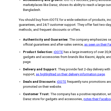
marketplaces like Daraz, shows its ability to reach a large cus
Bangladesh.
You should buy from iOOTE for a wide selection of products, incl
guarantees, and 24/7 customer support. They offer fast two-day 
methods, and frequent discounts or offers.
Authenticity and Guarantee:
The company emphasizes sell
official guarantees and after-sales service,
as seen on their 
Product Selection:
iOOTE
has a large inventory of over 20,
gadgets and accessories from brands like Xiaomi, Apple, and
page.
Delivery and Support:
They provide fast 2-day delivery with
support,
as highlighted on their delivery information page
.
Deals and Discounts:
iOOTE
frequently runs promotions and
promoted on their website.
Customer Trust:
The company has a positive reputation, wit
Daraz store for gadgets and accessories,
notes their Faceb