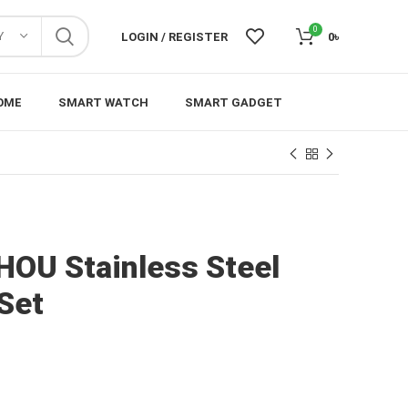
0
Y
LOGIN / REGISTER
0
৳
OME
SMART WATCH
SMART GADGET
OU Stainless Steel
 Set