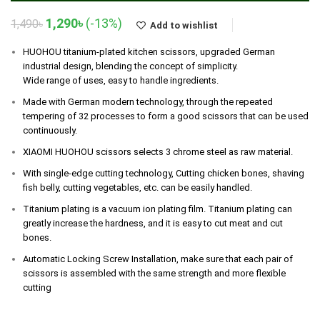
Original
Current
1,290
৳
(-13%)
1,490
৳
Add to wishlist
price
price
was:
is:
HUOHOU titanium-plated kitchen scissors, upgraded German
1,490৳.
1,290৳.
industrial design, blending the concept of simplicity.
Wide range of uses, easy to handle ingredients.
Made with German modern technology, through the repeated
tempering of 32 processes to form a good scissors that can be used
continuously.
XIAOMI HUOHOU scissors selects 3 chrome steel as raw material.
With single-edge cutting technology, Cutting chicken bones, shaving
fish belly, cutting vegetables, etc. can be easily handled.
Titanium plating is a vacuum ion plating film. Titanium plating can
greatly increase the hardness, and it is easy to cut meat and cut
bones.
Automatic Locking Screw Installation, make sure that each pair of
scissors is assembled with the same strength and more flexible
cutting