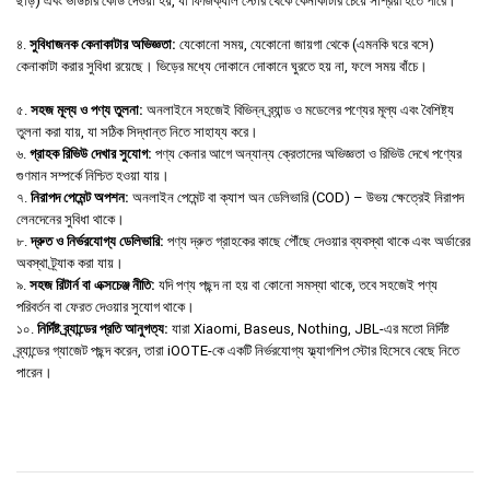
ছাড়) এবং ভাউচার কোড দেওয়া হয়, যা ফিজিক্যাল স্টোর থেকে কেনাকাটার চেয়ে সাশ্রয়ী হতে পারে।
৪.
সুবিধাজনক কেনাকাটার অভিজ্ঞতা:
যেকোনো সময়, যেকোনো জায়গা থেকে (এমনকি ঘরে বসে)
কেনাকাটা করার সুবিধা রয়েছে। ভিড়ের মধ্যে দোকানে দোকানে ঘুরতে হয় না, ফলে সময় বাঁচে।
৫.
সহজ মূল্য ও পণ্য তুলনা:
অনলাইনে সহজেই বিভিন্ন ব্র্যান্ড ও মডেলের পণ্যের মূল্য এবং বৈশিষ্ট্য
তুলনা করা যায়, যা সঠিক সিদ্ধান্ত নিতে সাহায্য করে।
৬.
গ্রাহক রিভিউ দেখার সুযোগ:
পণ্য কেনার আগে অন্যান্য ক্রেতাদের অভিজ্ঞতা ও রিভিউ দেখে পণ্যের
গুণমান সম্পর্কে নিশ্চিত হওয়া যায়।
৭.
নিরাপদ পেমেন্ট অপশন:
অনলাইন পেমেন্ট বা ক্যাশ অন ডেলিভারি (COD) – উভয় ক্ষেত্রেই নিরাপদ
লেনদেনের সুবিধা থাকে।
৮.
দ্রুত ও নির্ভরযোগ্য ডেলিভারি:
পণ্য দ্রুত গ্রাহকের কাছে পৌঁছে দেওয়ার ব্যবস্থা থাকে এবং অর্ডারের
অবস্থা ট্র্যাক করা যায়।
৯.
সহজ রিটার্ন বা এক্সচেঞ্জ নীতি:
যদি পণ্য পছন্দ না হয় বা কোনো সমস্যা থাকে, তবে সহজেই পণ্য
পরিবর্তন বা ফেরত দেওয়ার সুযোগ থাকে।
১০.
নির্দিষ্ট ব্র্যান্ডের প্রতি আনুগত্য:
যারা Xiaomi, Baseus, Nothing, JBL-এর মতো নির্দিষ্ট
ব্র্যান্ডের গ্যাজেট পছন্দ করেন, তারা iOOTE-কে একটি নির্ভরযোগ্য ফ্ল্যাগশিপ স্টোর হিসেবে বেছে নিতে
পারেন।