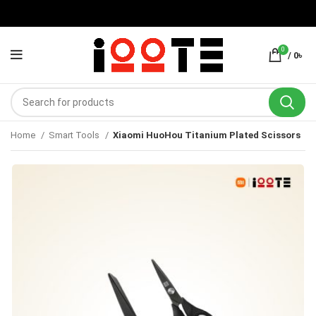
0
/
0
৳
Home
Smart Tools
Xiaomi HuoHou Titanium Plated Scissors