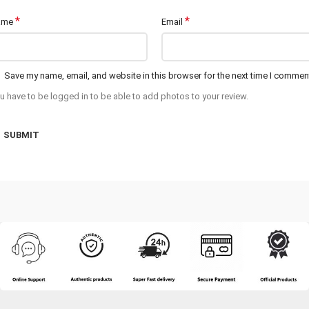
*
*
ame
Email
Save my name, email, and website in this browser for the next time I commen
u have to be logged in to be able to add photos to your review.