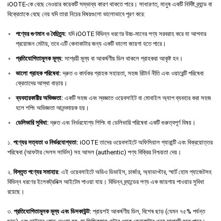
iOOTE-কে বেছে নেওয়ার কয়েকটি সম্ভাব্য কারণ থাকতে পারে। সাধারণত, মানুষ একটি নির্দিষ্ট ব্র্যান্ড বা
বিক্রেতাকে বেছে নেয় যদি তারা নিচের বিষয়গুলো ভালোভাবে পূরণ করে:
পণ্যের
গুণমান
ও
বৈচিত্র্য
:
যদি iOOTE বিভিন্ন ধরণের উচ্চ-মানের পণ্য সরবরাহ করে যা আপনার
প্রয়োজন মেটায়, তবে এটি কেনাকাটার জন্য একটি ভালো জায়গা হতে পারে।
প্রতিযোগিতামূলক
মূল্য
:
সাশ্রয়ী মূল্য বা আকর্ষণীয় ডিল থাকলে গ্রাহকরা আকৃষ্ট হন।
ভালো
গ্রাহক
পরিষেবা
:
দ্রুত ও কার্যকর গ্রাহক সহায়তা, সহজ রিটার্ন নীতি এবং ওয়ারেন্টি পরিষেবা
ক্রেতাদের আস্থা বাড়ায়।
ব্যবহারকারীর
অভিজ্ঞতা
:
একটি সহজ এবং স্বজ্ঞাত ওয়েবসাইট বা মোবাইল অ্যাপ ব্যবহার করা সহজ
হলে শপিং অভিজ্ঞতা আনন্দদায়ক হয়।
ডেলিভারি
সুবিধা
:
দ্রুত এবং নির্ভরযোগ্য শিপিং বা ডেলিভারি পরিষেবা একটি গুরুত্বপূর্ণ বিষয়।
১.
পণ্যের সত্যতা ও নির্ভরযোগ্যতা:
iOOTE তাদের ওয়েবসাইটে অফিসিয়াল গ্যারান্টি এবং বিক্রয়োত্তর
পরিষেবা (আফটার সেলস সার্ভিস) সহ আসল (authentic) পণ্য বিক্রির নিশ্চয়তা দেয়।
২.
বিস্তৃত পণ্যের সমাহার:
এই ওয়েবসাইটে অডিও ডিভাইস, চার্জার, অ্যাডাপ্টার, স্মার্ট হোম গ্যাজেটসহ
বিভিন্ন ধরণের ইলেকট্রনিক্স আইটেম পাওয়া যায়। বিভিন্ন ব্র্যান্ডের পণ্য এক জায়গায় পাওয়ার সুবিধা
রয়েছে।
৩.
প্রতিযোগিতামূলক মূল্য এবং ডিসকাউন্ট:
প্রায়শই আকর্ষণীয় ডিল, বিশেষ ছাড় (যেমন ৭৫% পর্যন্ত