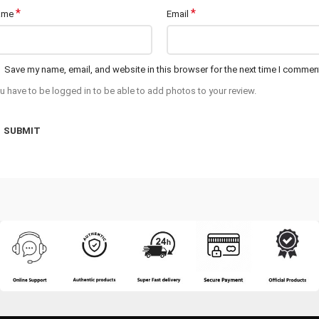
*
*
ame
Email
Save my name, email, and website in this browser for the next time I commen
u have to be logged in to be able to add photos to your review.