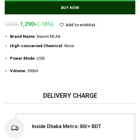
BUY NOW
Original
Current
1,290
৳
(-18%)
1,580
৳
Add to wishlist
price
price
was:
is:
Brand Name:
Xiaomi MIJIA
1,580৳.
1,290৳.
High-concerned Chemical:
None
Power Mode:
USB
Volume:
350ml
DELIVERY CHARGE
Inside Dhaka Metro: 80/= BDT