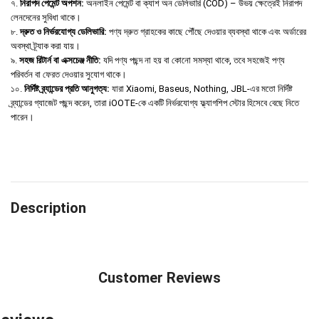
৭.
নিরাপদ পেমেন্ট অপশন:
অনলাইন পেমেন্ট বা ক্যাশ অন ডেলিভারি (COD) – উভয় ক্ষেত্রেই নিরাপদ
লেনদেনের সুবিধা থাকে।
৮.
দ্রুত ও নির্ভরযোগ্য ডেলিভারি:
পণ্য দ্রুত গ্রাহকের কাছে পৌঁছে দেওয়ার ব্যবস্থা থাকে এবং অর্ডারের
অবস্থা ট্র্যাক করা যায়।
৯.
সহজ রিটার্ন বা এক্সচেঞ্জ নীতি:
যদি পণ্য পছন্দ না হয় বা কোনো সমস্যা থাকে, তবে সহজেই পণ্য
পরিবর্তন বা ফেরত দেওয়ার সুযোগ থাকে।
১০.
নির্দিষ্ট ব্র্যান্ডের প্রতি আনুগত্য:
যারা Xiaomi, Baseus, Nothing, JBL-এর মতো নির্দিষ্ট
ব্র্যান্ডের গ্যাজেট পছন্দ করেন, তারা iOOTE-কে একটি নির্ভরযোগ্য ফ্ল্যাগশিপ স্টোর হিসেবে বেছে নিতে
পারেন।
Description
Customer Reviews