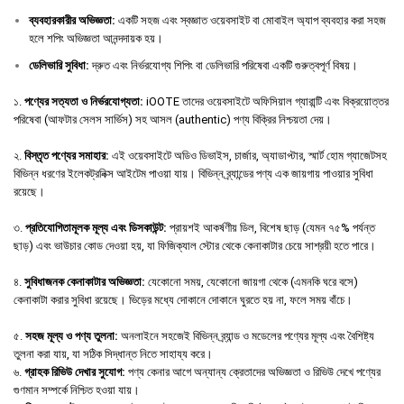
ব্যবহারকারীর
অভিজ্ঞতা
:
একটি সহজ এবং স্বজ্ঞাত ওয়েবসাইট বা মোবাইল অ্যাপ ব্যবহার করা সহজ
হলে শপিং অভিজ্ঞতা আনন্দদায়ক হয়।
ডেলিভারি
সুবিধা
:
দ্রুত এবং নির্ভরযোগ্য শিপিং বা ডেলিভারি পরিষেবা একটি গুরুত্বপূর্ণ বিষয়।
১.
পণ্যের সত্যতা ও নির্ভরযোগ্যতা:
iOOTE তাদের ওয়েবসাইটে অফিসিয়াল গ্যারান্টি এবং বিক্রয়োত্তর
পরিষেবা (আফটার সেলস সার্ভিস) সহ আসল (authentic) পণ্য বিক্রির নিশ্চয়তা দেয়।
২.
বিস্তৃত পণ্যের সমাহার:
এই ওয়েবসাইটে অডিও ডিভাইস, চার্জার, অ্যাডাপ্টার, স্মার্ট হোম গ্যাজেটসহ
বিভিন্ন ধরণের ইলেকট্রনিক্স আইটেম পাওয়া যায়। বিভিন্ন ব্র্যান্ডের পণ্য এক জায়গায় পাওয়ার সুবিধা
রয়েছে।
৩.
প্রতিযোগিতামূলক মূল্য এবং ডিসকাউন্ট:
প্রায়শই আকর্ষণীয় ডিল, বিশেষ ছাড় (যেমন ৭৫% পর্যন্ত
ছাড়) এবং ভাউচার কোড দেওয়া হয়, যা ফিজিক্যাল স্টোর থেকে কেনাকাটার চেয়ে সাশ্রয়ী হতে পারে।
৪.
সুবিধাজনক কেনাকাটার অভিজ্ঞতা:
যেকোনো সময়, যেকোনো জায়গা থেকে (এমনকি ঘরে বসে)
কেনাকাটা করার সুবিধা রয়েছে। ভিড়ের মধ্যে দোকানে দোকানে ঘুরতে হয় না, ফলে সময় বাঁচে।
৫.
সহজ মূল্য ও পণ্য তুলনা:
অনলাইনে সহজেই বিভিন্ন ব্র্যান্ড ও মডেলের পণ্যের মূল্য এবং বৈশিষ্ট্য
তুলনা করা যায়, যা সঠিক সিদ্ধান্ত নিতে সাহায্য করে।
৬.
গ্রাহক রিভিউ দেখার সুযোগ:
পণ্য কেনার আগে অন্যান্য ক্রেতাদের অভিজ্ঞতা ও রিভিউ দেখে পণ্যের
গুণমান সম্পর্কে নিশ্চিত হওয়া যায়।