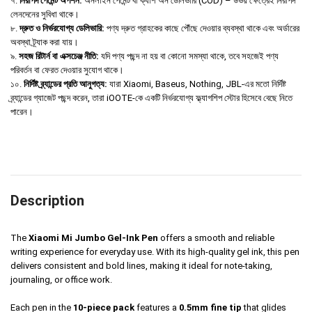
৭.
নিরাপদ পেমেন্ট অপশন:
অনলাইন পেমেন্ট বা ক্যাশ অন ডেলিভারি (COD) – উভয় ক্ষেত্রেই নিরাপদ
লেনদেনের সুবিধা থাকে।
৮.
দ্রুত ও নির্ভরযোগ্য ডেলিভারি:
পণ্য দ্রুত গ্রাহকের কাছে পৌঁছে দেওয়ার ব্যবস্থা থাকে এবং অর্ডারের
অবস্থা ট্র্যাক করা যায়।
৯.
সহজ রিটার্ন বা এক্সচেঞ্জ নীতি:
যদি পণ্য পছন্দ না হয় বা কোনো সমস্যা থাকে, তবে সহজেই পণ্য
পরিবর্তন বা ফেরত দেওয়ার সুযোগ থাকে।
১০.
নির্দিষ্ট ব্র্যান্ডের প্রতি আনুগত্য:
যারা Xiaomi, Baseus, Nothing, JBL-এর মতো নির্দিষ্ট
ব্র্যান্ডের গ্যাজেট পছন্দ করেন, তারা iOOTE-কে একটি নির্ভরযোগ্য ফ্ল্যাগশিপ স্টোর হিসেবে বেছে নিতে
পারেন।
Description
The
Xiaomi Mi Jumbo Gel-Ink Pen
offers a smooth and reliable
writing experience for everyday use. With its high-quality gel ink, this pen
delivers consistent and bold lines, making it ideal for note-taking,
journaling, or office work.
Each pen in the
10-piece pack
features a
0.5mm fine tip
that glides