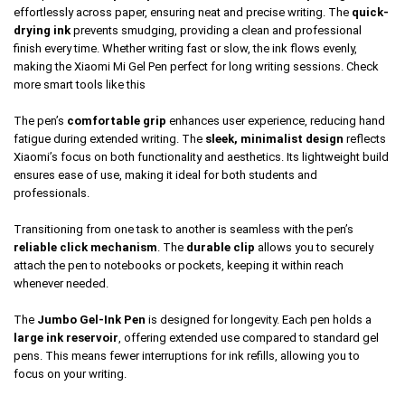
effortlessly across paper, ensuring neat and precise writing. The
quick-
drying ink
prevents smudging, providing a clean and professional
finish every time. Whether writing fast or slow, the ink flows evenly,
making the Xiaomi Mi Gel Pen perfect for long writing sessions. Check
more
smart tools
like this
The pen’s
comfortable grip
enhances user experience, reducing hand
fatigue during extended writing. The
sleek, minimalist design
reflects
Xiaomi’s focus on both functionality and aesthetics. Its lightweight build
ensures ease of use, making it ideal for both students and
professionals.
Transitioning from one task to another is seamless with the pen’s
reliable click mechanism
. The
durable clip
allows you to securely
attach the pen to notebooks or pockets, keeping it within reach
whenever needed.
The
Jumbo Gel-Ink Pen
is designed for longevity. Each pen holds a
large ink reservoir
, offering extended use compared to standard gel
pens. This means fewer interruptions for ink refills, allowing you to
focus on your writing.