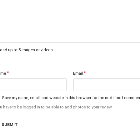
oad up to 5 images or videos
*
*
ame
Email
Save my name, email, and website in this browser for the next time I commen
u have to be logged in to be able to add photos to your review.