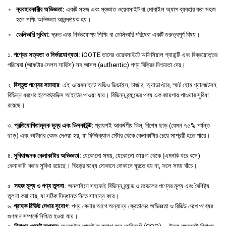
ব্যবহারকারীর
অভিজ্ঞতা
:
একটি সহজ এবং স্বজ্ঞাত ওয়েবসাইট বা মোবাইল অ্যাপ ব্যবহার করা সহজ
হলে শপিং অভিজ্ঞতা আনন্দদায়ক হয়।
ডেলিভারি
সুবিধা
:
দ্রুত এবং নির্ভরযোগ্য শিপিং বা ডেলিভারি পরিষেবা একটি গুরুত্বপূর্ণ বিষয়।
১.
পণ্যের সত্যতা ও নির্ভরযোগ্যতা:
iOOTE তাদের ওয়েবসাইটে অফিসিয়াল গ্যারান্টি এবং বিক্রয়োত্তর
পরিষেবা (আফটার সেলস সার্ভিস) সহ আসল (authentic) পণ্য বিক্রির নিশ্চয়তা দেয়।
২.
বিস্তৃত পণ্যের সমাহার:
এই ওয়েবসাইটে অডিও ডিভাইস, চার্জার, অ্যাডাপ্টার, স্মার্ট হোম গ্যাজেটসহ
বিভিন্ন ধরণের ইলেকট্রনিক্স আইটেম পাওয়া যায়। বিভিন্ন ব্র্যান্ডের পণ্য এক জায়গায় পাওয়ার সুবিধা
রয়েছে।
৩.
প্রতিযোগিতামূলক মূল্য এবং ডিসকাউন্ট:
প্রায়শই আকর্ষণীয় ডিল, বিশেষ ছাড় (যেমন ৭৫% পর্যন্ত
ছাড়) এবং ভাউচার কোড দেওয়া হয়, যা ফিজিক্যাল স্টোর থেকে কেনাকাটার চেয়ে সাশ্রয়ী হতে পারে।
৪.
সুবিধাজনক কেনাকাটার অভিজ্ঞতা:
যেকোনো সময়, যেকোনো জায়গা থেকে (এমনকি ঘরে বসে)
কেনাকাটা করার সুবিধা রয়েছে। ভিড়ের মধ্যে দোকানে দোকানে ঘুরতে হয় না, ফলে সময় বাঁচে।
৫.
সহজ মূল্য ও পণ্য তুলনা:
অনলাইনে সহজেই বিভিন্ন ব্র্যান্ড ও মডেলের পণ্যের মূল্য এবং বৈশিষ্ট্য
তুলনা করা যায়, যা সঠিক সিদ্ধান্ত নিতে সাহায্য করে।
৬.
গ্রাহক রিভিউ দেখার সুযোগ:
পণ্য কেনার আগে অন্যান্য ক্রেতাদের অভিজ্ঞতা ও রিভিউ দেখে পণ্যের
গুণমান সম্পর্কে নিশ্চিত হওয়া যায়।