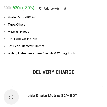
Original
Current
620
৳
(-30%)
890
৳
Add to wishlist
price
price
was:
is:
Model: MJZXB02WC
890৳.
620৳.
Type: Others
Material: Plastic
Pen Type: Gel Ink Pen
Pen Lead Diameter: 0.5mm
Writing Instruments: Pens/Pencils & Writing Tools
DELIVERY CHARGE
Inside Dhaka Metro: 80/= BDT