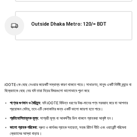
Outside Dhaka Metro: 120/= BDT
iOOTE-কে বেছে নেওয়ার কয়েকটি সম্ভাব্য কারণ থাকতে পারে। সাধারণত, মানুষ একটি নির্দিষ্ট ব্র্যান্ড বা
বিক্রেতাকে বেছে নেয় যদি তারা নিচের বিষয়গুলো ভালোভাবে পূরণ করে:
পণ্যের
গুণমান
ও
বৈচিত্র্য
:
যদি iOOTE বিভিন্ন ধরণের উচ্চ-মানের পণ্য সরবরাহ করে যা আপনার
প্রয়োজন মেটায়, তবে এটি কেনাকাটার জন্য একটি ভালো জায়গা হতে পারে।
প্রতিযোগিতামূলক
মূল্য
:
সাশ্রয়ী মূল্য বা আকর্ষণীয় ডিল থাকলে গ্রাহকরা আকৃষ্ট হন।
ভালো
গ্রাহক
পরিষেবা
:
দ্রুত ও কার্যকর গ্রাহক সহায়তা, সহজ রিটার্ন নীতি এবং ওয়ারেন্টি পরিষেবা
ক্রেতাদের আস্থা বাড়ায়।