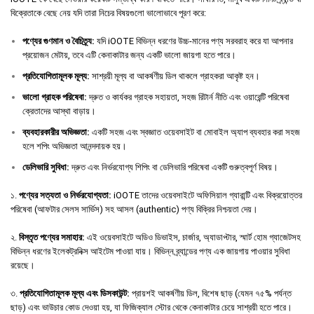
বিক্রেতাকে বেছে নেয় যদি তারা নিচের বিষয়গুলো ভালোভাবে পূরণ করে:
পণ্যের
গুণমান
ও
বৈচিত্র্য
:
যদি iOOTE বিভিন্ন ধরণের উচ্চ-মানের পণ্য সরবরাহ করে যা আপনার
প্রয়োজন মেটায়, তবে এটি কেনাকাটার জন্য একটি ভালো জায়গা হতে পারে।
প্রতিযোগিতামূলক
মূল্য
:
সাশ্রয়ী মূল্য বা আকর্ষণীয় ডিল থাকলে গ্রাহকরা আকৃষ্ট হন।
ভালো
গ্রাহক
পরিষেবা
:
দ্রুত ও কার্যকর গ্রাহক সহায়তা, সহজ রিটার্ন নীতি এবং ওয়ারেন্টি পরিষেবা
ক্রেতাদের আস্থা বাড়ায়।
ব্যবহারকারীর
অভিজ্ঞতা
:
একটি সহজ এবং স্বজ্ঞাত ওয়েবসাইট বা মোবাইল অ্যাপ ব্যবহার করা সহজ
হলে শপিং অভিজ্ঞতা আনন্দদায়ক হয়।
ডেলিভারি
সুবিধা
:
দ্রুত এবং নির্ভরযোগ্য শিপিং বা ডেলিভারি পরিষেবা একটি গুরুত্বপূর্ণ বিষয়।
১.
পণ্যের সত্যতা ও নির্ভরযোগ্যতা:
iOOTE তাদের ওয়েবসাইটে অফিসিয়াল গ্যারান্টি এবং বিক্রয়োত্তর
পরিষেবা (আফটার সেলস সার্ভিস) সহ আসল (authentic) পণ্য বিক্রির নিশ্চয়তা দেয়।
২.
বিস্তৃত পণ্যের সমাহার:
এই ওয়েবসাইটে অডিও ডিভাইস, চার্জার, অ্যাডাপ্টার, স্মার্ট হোম গ্যাজেটসহ
বিভিন্ন ধরণের ইলেকট্রনিক্স আইটেম পাওয়া যায়। বিভিন্ন ব্র্যান্ডের পণ্য এক জায়গায় পাওয়ার সুবিধা
রয়েছে।
৩.
প্রতিযোগিতামূলক মূল্য এবং ডিসকাউন্ট:
প্রায়শই আকর্ষণীয় ডিল, বিশেষ ছাড় (যেমন ৭৫% পর্যন্ত
ছাড়) এবং ভাউচার কোড দেওয়া হয়, যা ফিজিক্যাল স্টোর থেকে কেনাকাটার চেয়ে সাশ্রয়ী হতে পারে।