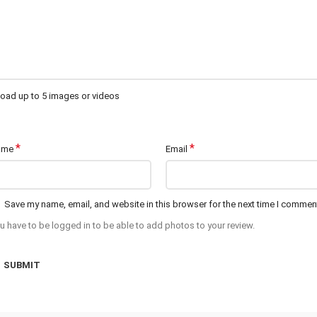
oad up to 5 images or videos
*
*
ame
Email
Save my name, email, and website in this browser for the next time I commen
u have to be logged in to be able to add photos to your review.