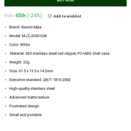
BUY NOW
Original
Current
450
৳
(-24%)
590
৳
Add to wishlist
price
price
was:
is:
Brand: Xiaomi Mijia
590৳.
450৳.
Model: MJZJD001QW
Color: White
Material: 420 stainless steel nail clipper, PC+ABS shell case
Weight: 22g
Size: 61.5 x 13.5 x 14.2mm
Executive standard: QB/T 1815-2002
High-quality stainless steel
Advanced matte texture
Frustrated design
Small and portable