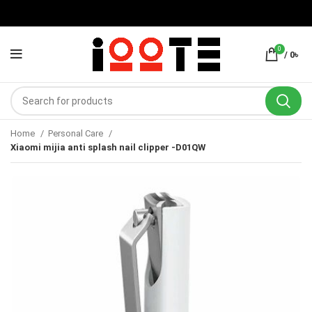
0
/
0
৳
Home
Personal Care
Xiaomi mijia anti splash nail clipper -D01QW