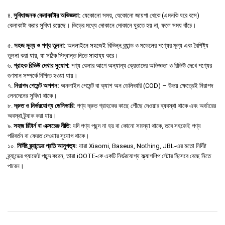
৪.
সুবিধাজনক কেনাকাটার অভিজ্ঞতা:
যেকোনো সময়, যেকোনো জায়গা থেকে (এমনকি ঘরে বসে)
কেনাকাটা করার সুবিধা রয়েছে। ভিড়ের মধ্যে দোকানে দোকানে ঘুরতে হয় না, ফলে সময় বাঁচে।
৫.
সহজ মূল্য ও পণ্য তুলনা:
অনলাইনে সহজেই বিভিন্ন ব্র্যান্ড ও মডেলের পণ্যের মূল্য এবং বৈশিষ্ট্য
তুলনা করা যায়, যা সঠিক সিদ্ধান্ত নিতে সাহায্য করে।
৬.
গ্রাহক রিভিউ দেখার সুযোগ:
পণ্য কেনার আগে অন্যান্য ক্রেতাদের অভিজ্ঞতা ও রিভিউ দেখে পণ্যের
গুণমান সম্পর্কে নিশ্চিত হওয়া যায়।
৭.
নিরাপদ পেমেন্ট অপশন:
অনলাইন পেমেন্ট বা ক্যাশ অন ডেলিভারি (COD) – উভয় ক্ষেত্রেই নিরাপদ
লেনদেনের সুবিধা থাকে।
৮.
দ্রুত ও নির্ভরযোগ্য ডেলিভারি:
পণ্য দ্রুত গ্রাহকের কাছে পৌঁছে দেওয়ার ব্যবস্থা থাকে এবং অর্ডারের
অবস্থা ট্র্যাক করা যায়।
৯.
সহজ রিটার্ন বা এক্সচেঞ্জ নীতি:
যদি পণ্য পছন্দ না হয় বা কোনো সমস্যা থাকে, তবে সহজেই পণ্য
পরিবর্তন বা ফেরত দেওয়ার সুযোগ থাকে।
১০.
নির্দিষ্ট ব্র্যান্ডের প্রতি আনুগত্য:
যারা Xiaomi, Baseus, Nothing, JBL-এর মতো নির্দিষ্ট
ব্র্যান্ডের গ্যাজেট পছন্দ করেন, তারা iOOTE-কে একটি নির্ভরযোগ্য ফ্ল্যাগশিপ স্টোর হিসেবে বেছে নিতে
পারেন।