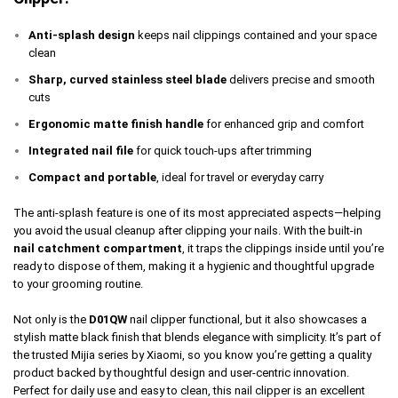
Anti-splash design
keeps nail clippings contained and your space
clean
Sharp, curved stainless steel blade
delivers precise and smooth
cuts
Ergonomic matte finish handle
for enhanced grip and comfort
Integrated nail file
for quick touch-ups after trimming
Compact and portable
, ideal for travel or everyday carry
The anti-splash feature is one of its most appreciated aspects—helping
you avoid the usual cleanup after clipping your nails. With the built-in
nail catchment compartment
, it traps the clippings inside until you’re
ready to dispose of them, making it a hygienic and thoughtful upgrade
to your grooming routine.
Not only is the
D01QW
nail clipper functional, but it also showcases a
stylish matte black finish that blends elegance with simplicity. It’s part of
the trusted Mijia series by Xiaomi, so you know you’re getting a quality
product backed by thoughtful design and user-centric innovation.
Perfect for daily use and easy to clean, this nail clipper is an excellent