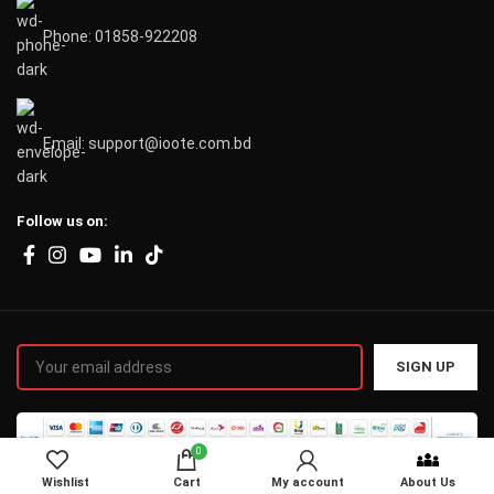
Phone: 01858-922208
Email: support@ioote.com.bd
Follow us on:
0
Wishlist
Cart
My account
About Us