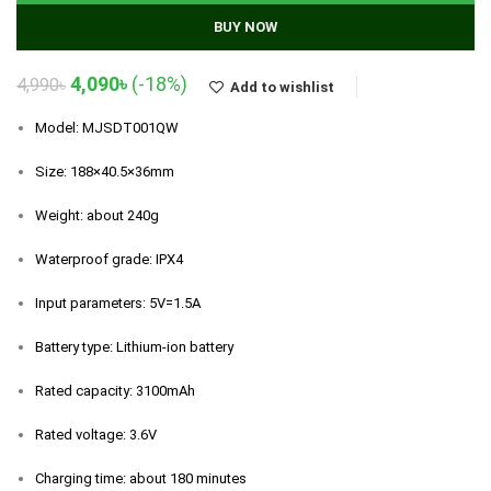
BUY NOW
Original
Current
4,090
৳
(-18%)
4,990
৳
Add to wishlist
price
price
was:
is:
Model: MJSDT001QW
4,990৳.
4,090৳.
Size: 188×40.5×36mm
Weight: about 240g
Waterproof grade: IPX4
Input parameters: 5V=1.5A
Battery type: Lithium-ion battery
Rated capacity: 3100mAh
Rated voltage: 3.6V
Charging time: about 180 minutes