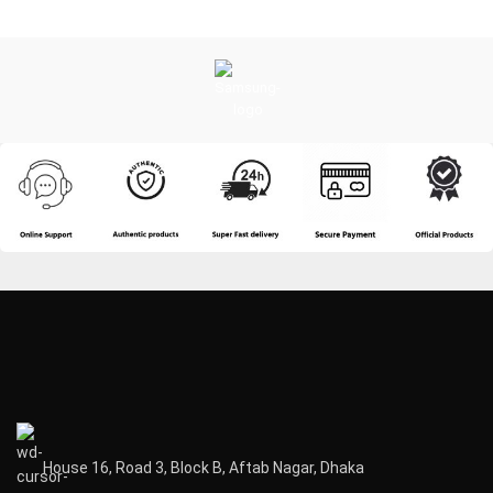
House 16, Road 3, Block B, Aftab Nagar, Dhaka