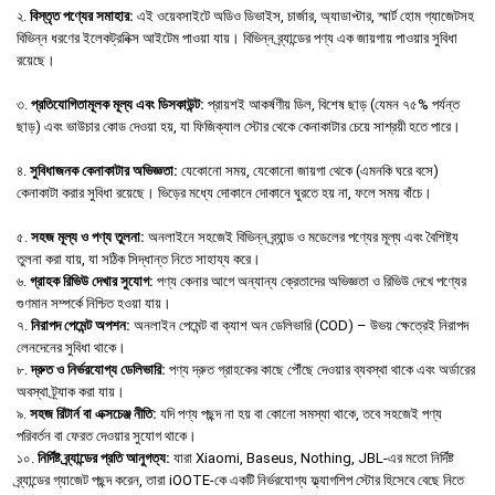
২.
বিস্তৃত পণ্যের সমাহার:
এই ওয়েবসাইটে অডিও ডিভাইস, চার্জার, অ্যাডাপ্টার, স্মার্ট হোম গ্যাজেটসহ
বিভিন্ন ধরণের ইলেকট্রনিক্স আইটেম পাওয়া যায়। বিভিন্ন ব্র্যান্ডের পণ্য এক জায়গায় পাওয়ার সুবিধা
রয়েছে।
৩.
প্রতিযোগিতামূলক মূল্য এবং ডিসকাউন্ট:
প্রায়শই আকর্ষণীয় ডিল, বিশেষ ছাড় (যেমন ৭৫% পর্যন্ত
ছাড়) এবং ভাউচার কোড দেওয়া হয়, যা ফিজিক্যাল স্টোর থেকে কেনাকাটার চেয়ে সাশ্রয়ী হতে পারে।
৪.
সুবিধাজনক কেনাকাটার অভিজ্ঞতা:
যেকোনো সময়, যেকোনো জায়গা থেকে (এমনকি ঘরে বসে)
কেনাকাটা করার সুবিধা রয়েছে। ভিড়ের মধ্যে দোকানে দোকানে ঘুরতে হয় না, ফলে সময় বাঁচে।
৫.
সহজ মূল্য ও পণ্য তুলনা:
অনলাইনে সহজেই বিভিন্ন ব্র্যান্ড ও মডেলের পণ্যের মূল্য এবং বৈশিষ্ট্য
তুলনা করা যায়, যা সঠিক সিদ্ধান্ত নিতে সাহায্য করে।
৬.
গ্রাহক রিভিউ দেখার সুযোগ:
পণ্য কেনার আগে অন্যান্য ক্রেতাদের অভিজ্ঞতা ও রিভিউ দেখে পণ্যের
গুণমান সম্পর্কে নিশ্চিত হওয়া যায়।
৭.
নিরাপদ পেমেন্ট অপশন:
অনলাইন পেমেন্ট বা ক্যাশ অন ডেলিভারি (COD) – উভয় ক্ষেত্রেই নিরাপদ
লেনদেনের সুবিধা থাকে।
৮.
দ্রুত ও নির্ভরযোগ্য ডেলিভারি:
পণ্য দ্রুত গ্রাহকের কাছে পৌঁছে দেওয়ার ব্যবস্থা থাকে এবং অর্ডারের
অবস্থা ট্র্যাক করা যায়।
৯.
সহজ রিটার্ন বা এক্সচেঞ্জ নীতি:
যদি পণ্য পছন্দ না হয় বা কোনো সমস্যা থাকে, তবে সহজেই পণ্য
পরিবর্তন বা ফেরত দেওয়ার সুযোগ থাকে।
১০.
নির্দিষ্ট ব্র্যান্ডের প্রতি আনুগত্য:
যারা Xiaomi, Baseus, Nothing, JBL-এর মতো নির্দিষ্ট
ব্র্যান্ডের গ্যাজেট পছন্দ করেন, তারা iOOTE-কে একটি নির্ভরযোগ্য ফ্ল্যাগশিপ স্টোর হিসেবে বেছে নিতে