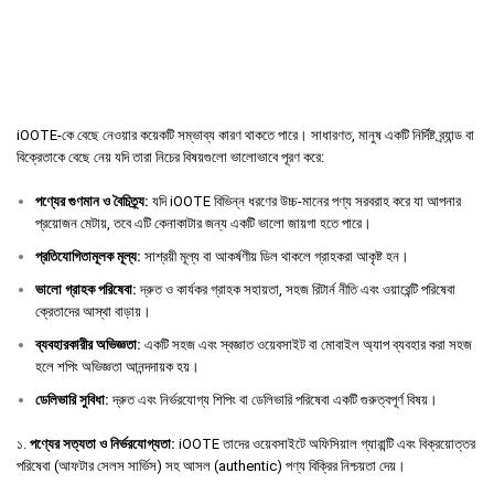
iOOTE-কে বেছে নেওয়ার কয়েকটি সম্ভাব্য কারণ থাকতে পারে। সাধারণত, মানুষ একটি নির্দিষ্ট ব্র্যান্ড বা
বিক্রেতাকে বেছে নেয় যদি তারা নিচের বিষয়গুলো ভালোভাবে পূরণ করে:
পণ্যের
গুণমান
ও
বৈচিত্র্য
:
যদি iOOTE বিভিন্ন ধরণের উচ্চ-মানের পণ্য সরবরাহ করে যা আপনার
প্রয়োজন মেটায়, তবে এটি কেনাকাটার জন্য একটি ভালো জায়গা হতে পারে।
প্রতিযোগিতামূলক
মূল্য
:
সাশ্রয়ী মূল্য বা আকর্ষণীয় ডিল থাকলে গ্রাহকরা আকৃষ্ট হন।
ভালো
গ্রাহক
পরিষেবা
:
দ্রুত ও কার্যকর গ্রাহক সহায়তা, সহজ রিটার্ন নীতি এবং ওয়ারেন্টি পরিষেবা
ক্রেতাদের আস্থা বাড়ায়।
ব্যবহারকারীর
অভিজ্ঞতা
:
একটি সহজ এবং স্বজ্ঞাত ওয়েবসাইট বা মোবাইল অ্যাপ ব্যবহার করা সহজ
হলে শপিং অভিজ্ঞতা আনন্দদায়ক হয়।
ডেলিভারি
সুবিধা
:
দ্রুত এবং নির্ভরযোগ্য শিপিং বা ডেলিভারি পরিষেবা একটি গুরুত্বপূর্ণ বিষয়।
১.
পণ্যের সত্যতা ও নির্ভরযোগ্যতা:
iOOTE তাদের ওয়েবসাইটে অফিসিয়াল গ্যারান্টি এবং বিক্রয়োত্তর
পরিষেবা (আফটার সেলস সার্ভিস) সহ আসল (authentic) পণ্য বিক্রির নিশ্চয়তা দেয়।