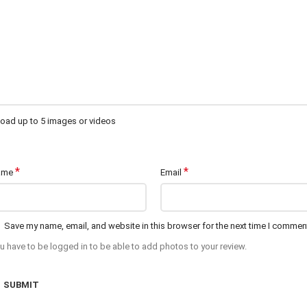
oad up to 5 images or videos
*
*
ame
Email
Save my name, email, and website in this browser for the next time I commen
u have to be logged in to be able to add photos to your review.