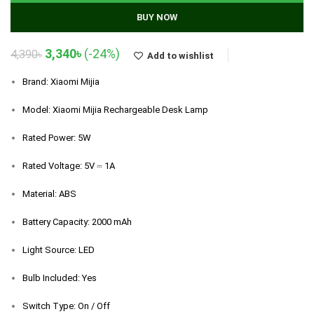
BUY NOW
Original
Current
3,340
৳
(-24%)
4,390
৳
Add to wishlist
price
price
was:
is:
Brand: Xiaomi Mijia
4,390৳.
3,340৳.
Model: Xiaomi Mijia Rechargeable Desk Lamp
Rated Power: 5W
Rated Voltage: 5V ⎓ 1A
Material: ABS
Battery Capacity: 2000 mAh
Light Source: LED
Bulb Included: Yes
Switch Type: On / Off