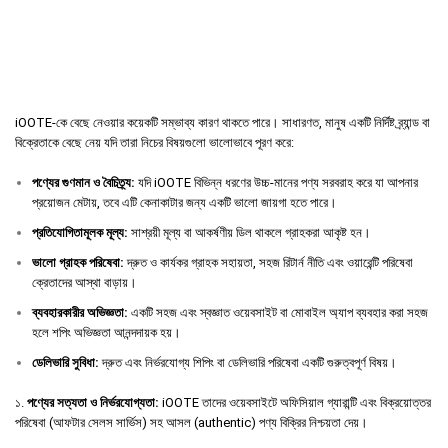
iOOTE-কে বেছে নেওয়ার কয়েকটি সম্ভাব্য কারণ থাকতে পারে। সাধারণত, মানুষ একটি নির্দিষ্ট ব্র্যান্ড বা
বিক্রেতাকে বেছে নেয় যদি তারা নিচের বিষয়গুলো ভালোভাবে পূরণ করে:
পণ্যের
গুণমান
ও
বৈচিত্র্য
:
যদি iOOTE বিভিন্ন ধরণের উচ্চ-মানের পণ্য সরবরাহ করে যা আপনার
প্রয়োজন মেটায়, তবে এটি কেনাকাটার জন্য একটি ভালো জায়গা হতে পারে।
প্রতিযোগিতামূলক
মূল্য
:
সাশ্রয়ী মূল্য বা আকর্ষণীয় ডিল থাকলে গ্রাহকরা আকৃষ্ট হন।
ভালো
গ্রাহক
পরিষেবা
:
দ্রুত ও কার্যকর গ্রাহক সহায়তা, সহজ রিটার্ন নীতি এবং ওয়ারেন্টি পরিষেবা
ক্রেতাদের আস্থা বাড়ায়।
ব্যবহারকারীর
অভিজ্ঞতা
:
একটি সহজ এবং স্বজ্ঞাত ওয়েবসাইট বা মোবাইল অ্যাপ ব্যবহার করা সহজ
হলে শপিং অভিজ্ঞতা আনন্দদায়ক হয়।
ডেলিভারি
সুবিধা
:
দ্রুত এবং নির্ভরযোগ্য শিপিং বা ডেলিভারি পরিষেবা একটি গুরুত্বপূর্ণ বিষয়।
১.
পণ্যের সত্যতা ও নির্ভরযোগ্যতা:
iOOTE তাদের ওয়েবসাইটে অফিসিয়াল গ্যারান্টি এবং বিক্রয়োত্তর
পরিষেবা (আফটার সেলস সার্ভিস) সহ আসল (authentic) পণ্য বিক্রির নিশ্চয়তা দেয়।