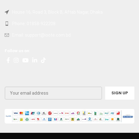
House 16, Road 3, Block B, Aftab Nagar, Dhaka
Phone: 01858-922208
Email: support@ioote.com.bd
Follow us on: