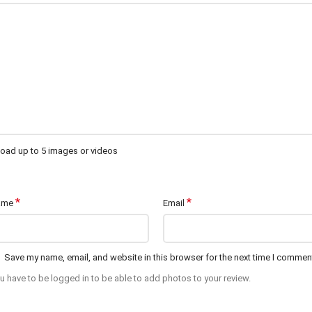
oad up to 5 images or videos
*
*
ame
Email
Save my name, email, and website in this browser for the next time I commen
u have to be logged in to be able to add photos to your review.