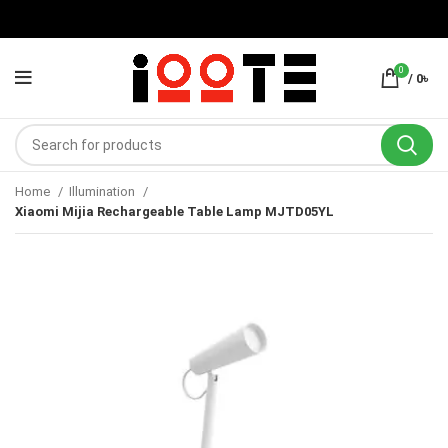
0
/
0
৳
Home
Illumination
Xiaomi Mijia Rechargeable Table Lamp MJTD05YL