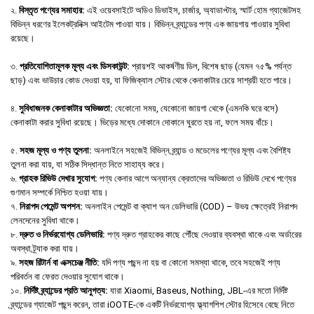
২.
বিস্তৃত পণ্যের সমাহার:
এই ওয়েবসাইটে অডিও ডিভাইস, চার্জার, অ্যাডাপ্টার, স্মার্ট হোম গ্যাজেটসহ
বিভিন্ন ধরণের ইলেকট্রনিক্স আইটেম পাওয়া যায়। বিভিন্ন ব্র্যান্ডের পণ্য এক জায়গায় পাওয়ার সুবিধা
রয়েছে।
৩.
প্রতিযোগিতামূলক মূল্য এবং ডিসকাউন্ট:
প্রায়শই আকর্ষণীয় ডিল, বিশেষ ছাড় (যেমন ৭৫% পর্যন্ত
ছাড়) এবং ভাউচার কোড দেওয়া হয়, যা ফিজিক্যাল স্টোর থেকে কেনাকাটার চেয়ে সাশ্রয়ী হতে পারে।
৪.
সুবিধাজনক কেনাকাটার অভিজ্ঞতা:
যেকোনো সময়, যেকোনো জায়গা থেকে (এমনকি ঘরে বসে)
কেনাকাটা করার সুবিধা রয়েছে। ভিড়ের মধ্যে দোকানে দোকানে ঘুরতে হয় না, ফলে সময় বাঁচে।
৫.
সহজ মূল্য ও পণ্য তুলনা:
অনলাইনে সহজেই বিভিন্ন ব্র্যান্ড ও মডেলের পণ্যের মূল্য এবং বৈশিষ্ট্য
তুলনা করা যায়, যা সঠিক সিদ্ধান্ত নিতে সাহায্য করে।
৬.
গ্রাহক রিভিউ দেখার সুযোগ:
পণ্য কেনার আগে অন্যান্য ক্রেতাদের অভিজ্ঞতা ও রিভিউ দেখে পণ্যের
গুণমান সম্পর্কে নিশ্চিত হওয়া যায়।
৭.
নিরাপদ পেমেন্ট অপশন:
অনলাইন পেমেন্ট বা ক্যাশ অন ডেলিভারি (COD) – উভয় ক্ষেত্রেই নিরাপদ
লেনদেনের সুবিধা থাকে।
৮.
দ্রুত ও নির্ভরযোগ্য ডেলিভারি:
পণ্য দ্রুত গ্রাহকের কাছে পৌঁছে দেওয়ার ব্যবস্থা থাকে এবং অর্ডারের
অবস্থা ট্র্যাক করা যায়।
৯.
সহজ রিটার্ন বা এক্সচেঞ্জ নীতি:
যদি পণ্য পছন্দ না হয় বা কোনো সমস্যা থাকে, তবে সহজেই পণ্য
পরিবর্তন বা ফেরত দেওয়ার সুযোগ থাকে।
১০.
নির্দিষ্ট ব্র্যান্ডের প্রতি আনুগত্য:
যারা Xiaomi, Baseus, Nothing, JBL-এর মতো নির্দিষ্ট
ব্র্যান্ডের গ্যাজেট পছন্দ করেন, তারা iOOTE-কে একটি নির্ভরযোগ্য ফ্ল্যাগশিপ স্টোর হিসেবে বেছে নিতে