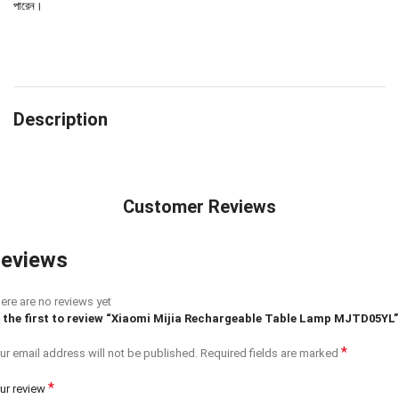
পারেন।
Description
Customer Reviews
eviews
ere are no reviews yet
 the first to review “Xiaomi Mijia Rechargeable Table Lamp MJTD05YL”
*
ur email address will not be published.
Required fields are marked
*
ur review