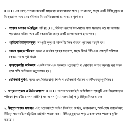
iOOTE-কে বেছে নেওয়ার কয়েকটি সম্ভাব্য কারণ থাকতে পারে। সাধারণত, মানুষ একটি নির্দিষ্ট ব্র্যান্ড বা
বিক্রেতাকে বেছে নেয় যদি তারা নিচের বিষয়গুলো ভালোভাবে পূরণ করে:
পণ্যের
গুণমান
ও
বৈচিত্র্য
:
যদি iOOTE বিভিন্ন ধরণের উচ্চ-মানের পণ্য সরবরাহ করে যা আপনার
প্রয়োজন মেটায়, তবে এটি কেনাকাটার জন্য একটি ভালো জায়গা হতে পারে।
প্রতিযোগিতামূলক
মূল্য
:
সাশ্রয়ী মূল্য বা আকর্ষণীয় ডিল থাকলে গ্রাহকরা আকৃষ্ট হন।
ভালো
গ্রাহক
পরিষেবা
:
দ্রুত ও কার্যকর গ্রাহক সহায়তা, সহজ রিটার্ন নীতি এবং ওয়ারেন্টি পরিষেবা
ক্রেতাদের আস্থা বাড়ায়।
ব্যবহারকারীর
অভিজ্ঞতা
:
একটি সহজ এবং স্বজ্ঞাত ওয়েবসাইট বা মোবাইল অ্যাপ ব্যবহার করা সহজ
হলে শপিং অভিজ্ঞতা আনন্দদায়ক হয়।
ডেলিভারি
সুবিধা
:
দ্রুত এবং নির্ভরযোগ্য শিপিং বা ডেলিভারি পরিষেবা একটি গুরুত্বপূর্ণ বিষয়।
১.
পণ্যের সত্যতা ও নির্ভরযোগ্যতা:
iOOTE তাদের ওয়েবসাইটে অফিসিয়াল গ্যারান্টি এবং বিক্রয়োত্তর
পরিষেবা (আফটার সেলস সার্ভিস) সহ আসল (authentic) পণ্য বিক্রির নিশ্চয়তা দেয়।
২.
বিস্তৃত পণ্যের সমাহার:
এই ওয়েবসাইটে অডিও ডিভাইস, চার্জার, অ্যাডাপ্টার, স্মার্ট হোম গ্যাজেটসহ
বিভিন্ন ধরণের ইলেকট্রনিক্স আইটেম পাওয়া যায়। বিভিন্ন ব্র্যান্ডের পণ্য এক জায়গায় পাওয়ার সুবিধা
রয়েছে।