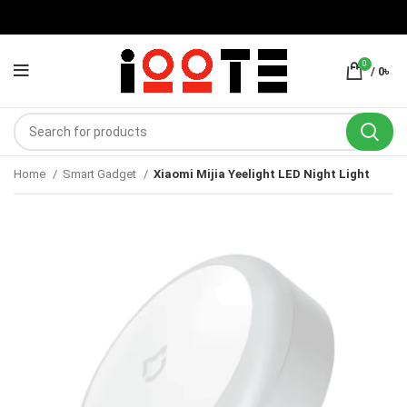
0
/
0
৳
Home
Smart Gadget
Xiaomi Mijia Yeelight LED Night Light