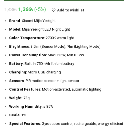
Original
Current
1,366
৳
(-5%)
1,438
৳
Add to wishlist
price
price
was:
is:
Brand
: Xiaomi Mijia Yeelight
1,438৳.
1,366৳.
Model
: Mijia Yeelight LED Night Light
Color Temperature
: 2700K warm light
Brightness
: 3.5lm (Sensor Mode), 7lm (Lighting Mode)
Power Consumption
: Max 0.25W, Min 0.12W
Battery
: Built-in 750mAh lithium battery
Charging
: Micro USB charging
Sensors
: PIR motion sensor + light sensor
Control Features
: Motion-activated, automatic lighting
Weight
: 73g
Working Humidity
: ≤ 85%
Scale
: 1:5
Special Features
: Gyroscope control, rechargeable, energy-efficient