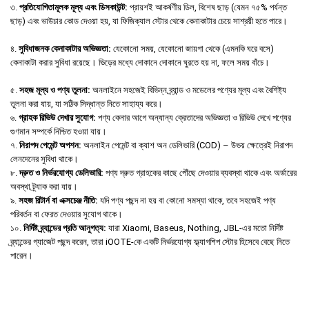
৩.
প্রতিযোগিতামূলক মূল্য এবং ডিসকাউন্ট:
প্রায়শই আকর্ষণীয় ডিল, বিশেষ ছাড় (যেমন ৭৫% পর্যন্ত
ছাড়) এবং ভাউচার কোড দেওয়া হয়, যা ফিজিক্যাল স্টোর থেকে কেনাকাটার চেয়ে সাশ্রয়ী হতে পারে।
৪.
সুবিধাজনক কেনাকাটার অভিজ্ঞতা:
যেকোনো সময়, যেকোনো জায়গা থেকে (এমনকি ঘরে বসে)
কেনাকাটা করার সুবিধা রয়েছে। ভিড়ের মধ্যে দোকানে দোকানে ঘুরতে হয় না, ফলে সময় বাঁচে।
৫.
সহজ মূল্য ও পণ্য তুলনা:
অনলাইনে সহজেই বিভিন্ন ব্র্যান্ড ও মডেলের পণ্যের মূল্য এবং বৈশিষ্ট্য
তুলনা করা যায়, যা সঠিক সিদ্ধান্ত নিতে সাহায্য করে।
৬.
গ্রাহক রিভিউ দেখার সুযোগ:
পণ্য কেনার আগে অন্যান্য ক্রেতাদের অভিজ্ঞতা ও রিভিউ দেখে পণ্যের
গুণমান সম্পর্কে নিশ্চিত হওয়া যায়।
৭.
নিরাপদ পেমেন্ট অপশন:
অনলাইন পেমেন্ট বা ক্যাশ অন ডেলিভারি (COD) – উভয় ক্ষেত্রেই নিরাপদ
লেনদেনের সুবিধা থাকে।
৮.
দ্রুত ও নির্ভরযোগ্য ডেলিভারি:
পণ্য দ্রুত গ্রাহকের কাছে পৌঁছে দেওয়ার ব্যবস্থা থাকে এবং অর্ডারের
অবস্থা ট্র্যাক করা যায়।
৯.
সহজ রিটার্ন বা এক্সচেঞ্জ নীতি:
যদি পণ্য পছন্দ না হয় বা কোনো সমস্যা থাকে, তবে সহজেই পণ্য
পরিবর্তন বা ফেরত দেওয়ার সুযোগ থাকে।
১০.
নির্দিষ্ট ব্র্যান্ডের প্রতি আনুগত্য:
যারা Xiaomi, Baseus, Nothing, JBL-এর মতো নির্দিষ্ট
ব্র্যান্ডের গ্যাজেট পছন্দ করেন, তারা iOOTE-কে একটি নির্ভরযোগ্য ফ্ল্যাগশিপ স্টোর হিসেবে বেছে নিতে
পারেন।