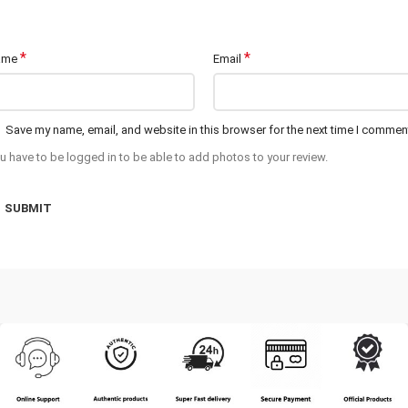
*
*
ame
Email
Save my name, email, and website in this browser for the next time I commen
u have to be logged in to be able to add photos to your review.