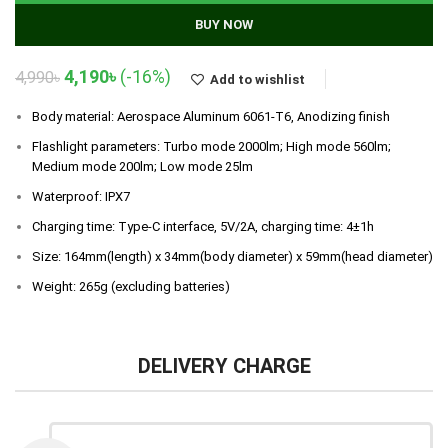
BUY NOW
Original
Current
4,190
৳
(-16%)
4,990
৳
Add to wishlist
price
price
was:
is:
Body material: Aerospace Aluminum 6061-T6, Anodizing finish
4,990৳.
4,190৳.
Flashlight parameters: Turbo mode 2000lm; High mode 560lm;
Medium mode 200lm; Low mode 25lm
Waterproof: IPX7
Charging time: Type-C interface, 5V/2A, charging time: 4±1h
Size: 164mm(length) x 34mm(body diameter) x 59mm(head diameter)
Weight: 265g (excluding batteries)
DELIVERY CHARGE