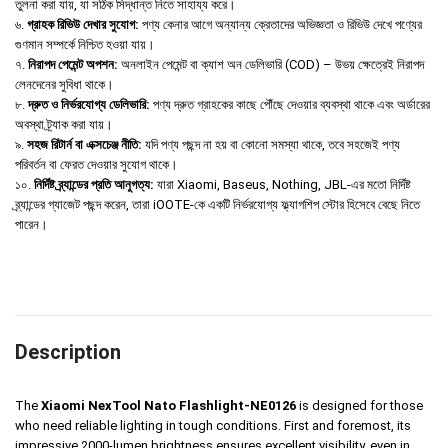
তুলনা করা যায়, যা সঠিক সিদ্ধান্ত নিতে সাহায্য করে।
৬.
গ্রাহক রিভিউ দেখার সুযোগ:
পণ্য কেনার আগে অন্যান্য ক্রেতাদের অভিজ্ঞতা ও রিভিউ দেখে পণ্যের
গুণমান সম্পর্কে নিশ্চিত হওয়া যায়।
৭.
নিরাপদ পেমেন্ট অপশন:
অনলাইন পেমেন্ট বা ক্যাশ অন ডেলিভারি (COD) – উভয় ক্ষেত্রেই নিরাপদ
লেনদেনের সুবিধা থাকে।
৮.
দ্রুত ও নির্ভরযোগ্য ডেলিভারি:
পণ্য দ্রুত গ্রাহকের কাছে পৌঁছে দেওয়ার ব্যবস্থা থাকে এবং অর্ডারের
অবস্থা ট্র্যাক করা যায়।
৯.
সহজ রিটার্ন বা এক্সচেঞ্জ নীতি:
যদি পণ্য পছন্দ না হয় বা কোনো সমস্যা থাকে, তবে সহজেই পণ্য
পরিবর্তন বা ফেরত দেওয়ার সুযোগ থাকে।
১০.
নির্দিষ্ট ব্র্যান্ডের প্রতি আনুগত্য:
যারা Xiaomi, Baseus, Nothing, JBL-এর মতো নির্দিষ্ট
ব্র্যান্ডের গ্যাজেট পছন্দ করেন, তারা iOOTE-কে একটি নির্ভরযোগ্য ফ্ল্যাগশিপ স্টোর হিসেবে বেছে নিতে
পারেন।
Description
The
Xiaomi NexTool Nato Flashlight-NE0126
is designed for those
who need reliable lighting in tough conditions. First and foremost, its
impressive 2000-lumen brightness ensures excellent visibility, even in