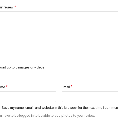
*
ur review
oad up to 5 images or videos
*
*
ame
Email
Save my name, email, and website in this browser for the next time I commen
u have to be logged in to be able to add photos to your review.