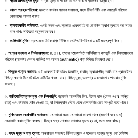
প্রতিযোগিতামূলক
মূল্য
:
সাশ্রয়ী মূল্য বা আকর্ষণীয় ডিল থাকলে গ্রাহকরা আকৃষ্ট হন।
ভালো
গ্রাহক
পরিষেবা
:
দ্রুত ও কার্যকর গ্রাহক সহায়তা, সহজ রিটার্ন নীতি এবং ওয়ারেন্টি পরিষেবা
ক্রেতাদের আস্থা বাড়ায়।
ব্যবহারকারীর
অভিজ্ঞতা
:
একটি সহজ এবং স্বজ্ঞাত ওয়েবসাইট বা মোবাইল অ্যাপ ব্যবহার করা সহজ
হলে শপিং অভিজ্ঞতা আনন্দদায়ক হয়।
ডেলিভারি
সুবিধা
:
দ্রুত এবং নির্ভরযোগ্য শিপিং বা ডেলিভারি পরিষেবা একটি গুরুত্বপূর্ণ বিষয়।
১.
পণ্যের সত্যতা ও নির্ভরযোগ্যতা:
iOOTE তাদের ওয়েবসাইটে অফিসিয়াল গ্যারান্টি এবং বিক্রয়োত্তর
পরিষেবা (আফটার সেলস সার্ভিস) সহ আসল (authentic) পণ্য বিক্রির নিশ্চয়তা দেয়।
২.
বিস্তৃত পণ্যের সমাহার:
এই ওয়েবসাইটে অডিও ডিভাইস, চার্জার, অ্যাডাপ্টার, স্মার্ট হোম গ্যাজেটসহ
বিভিন্ন ধরণের ইলেকট্রনিক্স আইটেম পাওয়া যায়। বিভিন্ন ব্র্যান্ডের পণ্য এক জায়গায় পাওয়ার সুবিধা
রয়েছে।
৩.
প্রতিযোগিতামূলক মূল্য এবং ডিসকাউন্ট:
প্রায়শই আকর্ষণীয় ডিল, বিশেষ ছাড় (যেমন ৭৫% পর্যন্ত
ছাড়) এবং ভাউচার কোড দেওয়া হয়, যা ফিজিক্যাল স্টোর থেকে কেনাকাটার চেয়ে সাশ্রয়ী হতে পারে।
৪.
সুবিধাজনক কেনাকাটার অভিজ্ঞতা:
যেকোনো সময়, যেকোনো জায়গা থেকে (এমনকি ঘরে বসে)
কেনাকাটা করার সুবিধা রয়েছে। ভিড়ের মধ্যে দোকানে দোকানে ঘুরতে হয় না, ফলে সময় বাঁচে।
৫.
সহজ মূল্য ও পণ্য তুলনা:
অনলাইনে সহজেই বিভিন্ন ব্র্যান্ড ও মডেলের পণ্যের মূল্য এবং বৈশিষ্ট্য