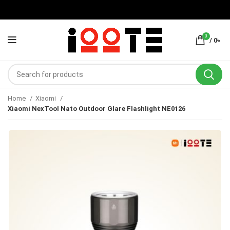
0
/
0
৳
Home
Xiaomi
Xiaomi NexTool Nato Outdoor Glare Flashlight NE0126