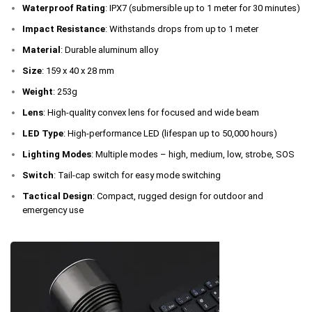
Waterproof Rating
: IPX7 (submersible up to 1 meter for 30 minutes)
Impact Resistance
: Withstands drops from up to 1 meter
Material
: Durable aluminum alloy
Size
: 159 x 40 x 28 mm
Weight
: 253g
Lens
: High-quality convex lens for focused and wide beam
LED Type
: High-performance LED (lifespan up to 50,000 hours)
Lighting Modes
: Multiple modes – high, medium, low, strobe, SOS
Switch
: Tail-cap switch for easy mode switching
Tactical Design
: Compact, rugged design for outdoor and
emergency use