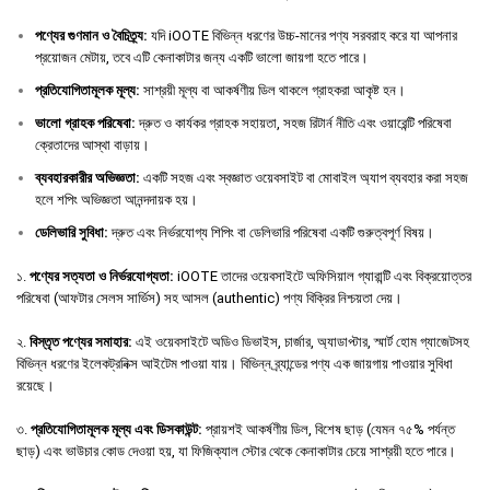
পণ্যের
গুণমান
ও
বৈচিত্র্য
:
যদি iOOTE বিভিন্ন ধরণের উচ্চ-মানের পণ্য সরবরাহ করে যা আপনার
প্রয়োজন মেটায়, তবে এটি কেনাকাটার জন্য একটি ভালো জায়গা হতে পারে।
প্রতিযোগিতামূলক
মূল্য
:
সাশ্রয়ী মূল্য বা আকর্ষণীয় ডিল থাকলে গ্রাহকরা আকৃষ্ট হন।
ভালো
গ্রাহক
পরিষেবা
:
দ্রুত ও কার্যকর গ্রাহক সহায়তা, সহজ রিটার্ন নীতি এবং ওয়ারেন্টি পরিষেবা
ক্রেতাদের আস্থা বাড়ায়।
ব্যবহারকারীর
অভিজ্ঞতা
:
একটি সহজ এবং স্বজ্ঞাত ওয়েবসাইট বা মোবাইল অ্যাপ ব্যবহার করা সহজ
হলে শপিং অভিজ্ঞতা আনন্দদায়ক হয়।
ডেলিভারি
সুবিধা
:
দ্রুত এবং নির্ভরযোগ্য শিপিং বা ডেলিভারি পরিষেবা একটি গুরুত্বপূর্ণ বিষয়।
১.
পণ্যের সত্যতা ও নির্ভরযোগ্যতা:
iOOTE তাদের ওয়েবসাইটে অফিসিয়াল গ্যারান্টি এবং বিক্রয়োত্তর
পরিষেবা (আফটার সেলস সার্ভিস) সহ আসল (authentic) পণ্য বিক্রির নিশ্চয়তা দেয়।
২.
বিস্তৃত পণ্যের সমাহার:
এই ওয়েবসাইটে অডিও ডিভাইস, চার্জার, অ্যাডাপ্টার, স্মার্ট হোম গ্যাজেটসহ
বিভিন্ন ধরণের ইলেকট্রনিক্স আইটেম পাওয়া যায়। বিভিন্ন ব্র্যান্ডের পণ্য এক জায়গায় পাওয়ার সুবিধা
রয়েছে।
৩.
প্রতিযোগিতামূলক মূল্য এবং ডিসকাউন্ট:
প্রায়শই আকর্ষণীয় ডিল, বিশেষ ছাড় (যেমন ৭৫% পর্যন্ত
ছাড়) এবং ভাউচার কোড দেওয়া হয়, যা ফিজিক্যাল স্টোর থেকে কেনাকাটার চেয়ে সাশ্রয়ী হতে পারে।