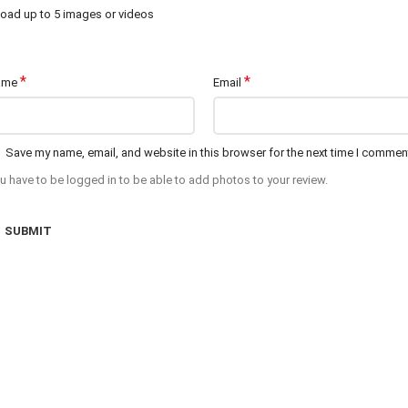
oad up to 5 images or videos
*
*
ame
Email
Save my name, email, and website in this browser for the next time I commen
u have to be logged in to be able to add photos to your review.