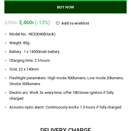
BUY NOW
Original
Current
3,460
৳
(-13%)
3,990
৳
Add to wishlist
price
price
was:
is:
Model No.: NE20040(black)
3,990৳.
3,460৳.
Weight: 85g
Battery : 1 x 14500mah battery
Charging time: 2.5 hours
Size: 22 x 140mm
Flashlight parameters: High mode 500lumens; Low mode 20lumens;
Strobe 500lumens
Electric arc: Work 5s every time; offer 180 times ignition if fully
charged
Acousto-optic alarm: Continuously works 1.5 hours if fully charged
DELIVERY CHARGE