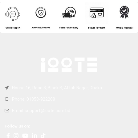
House 16, Road 3, Block B, Aftab Nagar, Dhaka
Phone: 01858-922208
Email: support@ioote.com.bd
Follow us on: