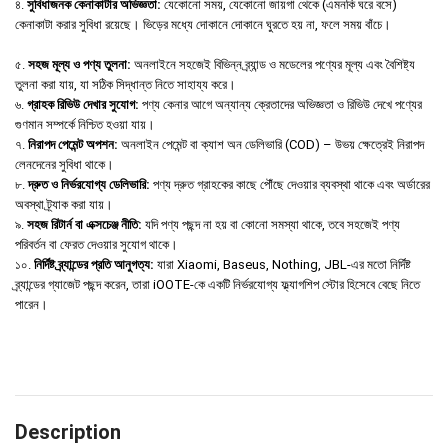
৪.
সুবিধাজনক কেনাকাটার অভিজ্ঞতা:
যেকোনো সময়, যেকোনো জায়গা থেকে (এমনকি ঘরে বসে)
কেনাকাটা করার সুবিধা রয়েছে। ভিড়ের মধ্যে দোকানে দোকানে ঘুরতে হয় না, ফলে সময় বাঁচে।
৫.
সহজ মূল্য ও পণ্য তুলনা:
অনলাইনে সহজেই বিভিন্ন ব্র্যান্ড ও মডেলের পণ্যের মূল্য এবং বৈশিষ্ট্য
তুলনা করা যায়, যা সঠিক সিদ্ধান্ত নিতে সাহায্য করে।
৬.
গ্রাহক রিভিউ দেখার সুযোগ:
পণ্য কেনার আগে অন্যান্য ক্রেতাদের অভিজ্ঞতা ও রিভিউ দেখে পণ্যের
গুণমান সম্পর্কে নিশ্চিত হওয়া যায়।
৭.
নিরাপদ পেমেন্ট অপশন:
অনলাইন পেমেন্ট বা ক্যাশ অন ডেলিভারি (COD) – উভয় ক্ষেত্রেই নিরাপদ
লেনদেনের সুবিধা থাকে।
৮.
দ্রুত ও নির্ভরযোগ্য ডেলিভারি:
পণ্য দ্রুত গ্রাহকের কাছে পৌঁছে দেওয়ার ব্যবস্থা থাকে এবং অর্ডারের
অবস্থা ট্র্যাক করা যায়।
৯.
সহজ রিটার্ন বা এক্সচেঞ্জ নীতি:
যদি পণ্য পছন্দ না হয় বা কোনো সমস্যা থাকে, তবে সহজেই পণ্য
পরিবর্তন বা ফেরত দেওয়ার সুযোগ থাকে।
১০.
নির্দিষ্ট ব্র্যান্ডের প্রতি আনুগত্য:
যারা Xiaomi, Baseus, Nothing, JBL-এর মতো নির্দিষ্ট
ব্র্যান্ডের গ্যাজেট পছন্দ করেন, তারা iOOTE-কে একটি নির্ভরযোগ্য ফ্ল্যাগশিপ স্টোর হিসেবে বেছে নিতে
পারেন।
Description