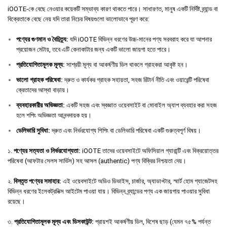
iOOTE-কে বেছে নেওয়ার কয়েকটি সম্ভাব্য কারণ থাকতে পারে। সাধারণত, মানুষ একটি নির্দিষ্ট ব্র্যান্ড বা
বিক্রেতাকে বেছে নেয় যদি তারা নিচের বিষয়গুলো ভালোভাবে পূরণ করে:
পণ্যের
গুণমান
ও
বৈচিত্র্য
:
যদি iOOTE বিভিন্ন ধরণের উচ্চ-মানের পণ্য সরবরাহ করে যা আপনার
প্রয়োজন মেটায়, তবে এটি কেনাকাটার জন্য একটি ভালো জায়গা হতে পারে।
প্রতিযোগিতামূলক
মূল্য
:
সাশ্রয়ী মূল্য বা আকর্ষণীয় ডিল থাকলে গ্রাহকরা আকৃষ্ট হন।
ভালো
গ্রাহক
পরিষেবা
:
দ্রুত ও কার্যকর গ্রাহক সহায়তা, সহজ রিটার্ন নীতি এবং ওয়ারেন্টি পরিষেবা
ক্রেতাদের আস্থা বাড়ায়।
ব্যবহারকারীর
অভিজ্ঞতা
:
একটি সহজ এবং স্বজ্ঞাত ওয়েবসাইট বা মোবাইল অ্যাপ ব্যবহার করা সহজ
হলে শপিং অভিজ্ঞতা আনন্দদায়ক হয়।
ডেলিভারি
সুবিধা
:
দ্রুত এবং নির্ভরযোগ্য শিপিং বা ডেলিভারি পরিষেবা একটি গুরুত্বপূর্ণ বিষয়।
১.
পণ্যের সত্যতা ও নির্ভরযোগ্যতা:
iOOTE তাদের ওয়েবসাইটে অফিসিয়াল গ্যারান্টি এবং বিক্রয়োত্তর
পরিষেবা (আফটার সেলস সার্ভিস) সহ আসল (authentic) পণ্য বিক্রির নিশ্চয়তা দেয়।
২.
বিস্তৃত পণ্যের সমাহার:
এই ওয়েবসাইটে অডিও ডিভাইস, চার্জার, অ্যাডাপ্টার, স্মার্ট হোম গ্যাজেটসহ
বিভিন্ন ধরণের ইলেকট্রনিক্স আইটেম পাওয়া যায়। বিভিন্ন ব্র্যান্ডের পণ্য এক জায়গায় পাওয়ার সুবিধা
রয়েছে।
৩.
প্রতিযোগিতামূলক মূল্য এবং ডিসকাউন্ট:
প্রায়শই আকর্ষণীয় ডিল, বিশেষ ছাড় (যেমন ৭৫% পর্যন্ত