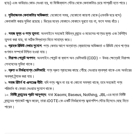
ছাড়) এবং ভাউচার কোড দেওয়া হয়, যা ফিজিক্যাল স্টোর থেকে কেনাকাটার চেয়ে সাশ্রয়ী হতে পারে।
৪.
সুবিধাজনক কেনাকাটার অভিজ্ঞতা:
যেকোনো সময়, যেকোনো জায়গা থেকে (এমনকি ঘরে বসে)
কেনাকাটা করার সুবিধা রয়েছে। ভিড়ের মধ্যে দোকানে দোকানে ঘুরতে হয় না, ফলে সময় বাঁচে।
৫.
সহজ মূল্য ও পণ্য তুলনা:
অনলাইনে সহজেই বিভিন্ন ব্র্যান্ড ও মডেলের পণ্যের মূল্য এবং বৈশিষ্ট্য
তুলনা করা যায়, যা সঠিক সিদ্ধান্ত নিতে সাহায্য করে।
৬.
গ্রাহক রিভিউ দেখার সুযোগ:
পণ্য কেনার আগে অন্যান্য ক্রেতাদের অভিজ্ঞতা ও রিভিউ দেখে পণ্যের
গুণমান সম্পর্কে নিশ্চিত হওয়া যায়।
৭.
নিরাপদ পেমেন্ট অপশন:
অনলাইন পেমেন্ট বা ক্যাশ অন ডেলিভারি (COD) – উভয় ক্ষেত্রেই নিরাপদ
লেনদেনের সুবিধা থাকে।
৮.
দ্রুত ও নির্ভরযোগ্য ডেলিভারি:
পণ্য দ্রুত গ্রাহকের কাছে পৌঁছে দেওয়ার ব্যবস্থা থাকে এবং অর্ডারের
অবস্থা ট্র্যাক করা যায়।
৯.
সহজ রিটার্ন বা এক্সচেঞ্জ নীতি:
যদি পণ্য পছন্দ না হয় বা কোনো সমস্যা থাকে, তবে সহজেই পণ্য
পরিবর্তন বা ফেরত দেওয়ার সুযোগ থাকে।
১০.
নির্দিষ্ট ব্র্যান্ডের প্রতি আনুগত্য:
যারা Xiaomi, Baseus, Nothing, JBL-এর মতো নির্দিষ্ট
ব্র্যান্ডের গ্যাজেট পছন্দ করেন, তারা iOOTE-কে একটি নির্ভরযোগ্য ফ্ল্যাগশিপ স্টোর হিসেবে বেছে নিতে
পারেন।