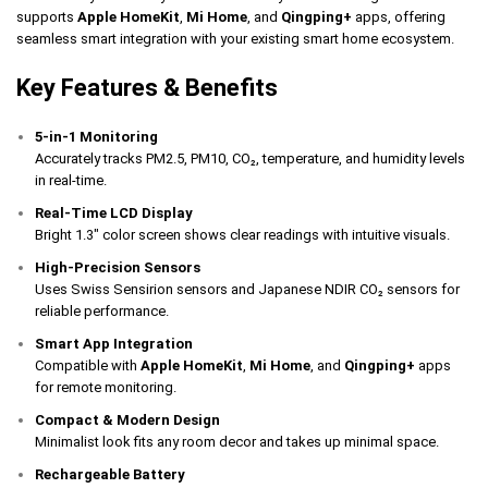
supports
Apple HomeKit
,
Mi Home
, and
Qingping+
apps, offering
seamless smart integration with your existing smart home ecosystem.
Key Features & Benefits
5-in-1 Monitoring
Accurately tracks PM2.5, PM10, CO₂, temperature, and humidity levels
in real-time.
Real-Time LCD Display
Bright 1.3″ color screen shows clear readings with intuitive visuals.
High-Precision Sensors
Uses Swiss Sensirion sensors and Japanese NDIR CO₂ sensors for
reliable performance.
Smart App Integration
Compatible with
Apple HomeKit
,
Mi Home
, and
Qingping+
apps
for remote monitoring.
Compact & Modern Design
Minimalist look fits any room decor and takes up minimal space.
Rechargeable Battery