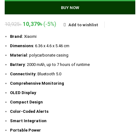
BUY NOW
Original
Current
10,379
৳
(-5%)
10,925
৳
Add to wishlist
price
price
was:
is:
Brand:
Xiaomi
10,925৳.
10,379৳.
Dimensions
: 6.36 x 4.6 x 5.46 cm
Material
: polycarbonate casing
Battery
: 2000 mAh, up to 7 hours of runtime
Connectivity
: Bluetooth 5.0
Comprehensive Monitoring
OLED Display
Compact Design
Color-Coded Alerts
Smart Integration
Portable Power