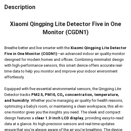
Description
Xiaomi Qingping Lite Detector Five in One
Monitor (CGDN1)
Breathe better and live smarter with the
Xiaomi Qingping Lite Detector
Five in One Monitor (CGDN1)
—an advanced indoor air quality monitor
designed for modern homes and offices. Combining minimalist design
with high-performance sensors, this smart device offers accurate real-
time data to help you monitor and improve your indoor environment
effortlessly.
Equipped with five essential environmental sensors, the Qingping Lite
Detector tracks
PM2.5, PM10, CO₂ concentration, temperature,
and humidity
. Whether you’re managing air quality for health reasons,
optimizing a baby’s room, or maintaining a clean workspace, this all-in-
one monitor gives you the insights you need. The sleek and compact
design features a
clear 1.3-inch LCD display
, providing easy-to-read
data at a glance. Its high-precision sensors and real-time updates
ensure that you’re always aware of the air you’re breathing. The device