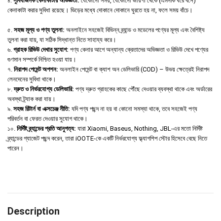
৪.
সুবিধাজনক কেনাকাটার অভিজ্ঞতা:
যেকোনো সময়, যেকোনো জায়গা থেকে (এমনকি ঘরে বসে)
কেনাকাটা করার সুবিধা রয়েছে। ভিড়ের মধ্যে দোকানে দোকানে ঘুরতে হয় না, ফলে সময় বাঁচে।
৫.
সহজ মূল্য ও পণ্য তুলনা:
অনলাইনে সহজেই বিভিন্ন ব্র্যান্ড ও মডেলের পণ্যের মূল্য এবং বৈশিষ্ট্য
তুলনা করা যায়, যা সঠিক সিদ্ধান্ত নিতে সাহায্য করে।
৬.
গ্রাহক রিভিউ দেখার সুযোগ:
পণ্য কেনার আগে অন্যান্য ক্রেতাদের অভিজ্ঞতা ও রিভিউ দেখে পণ্যের
গুণমান সম্পর্কে নিশ্চিত হওয়া যায়।
৭.
নিরাপদ পেমেন্ট অপশন:
অনলাইন পেমেন্ট বা ক্যাশ অন ডেলিভারি (COD) – উভয় ক্ষেত্রেই নিরাপদ
লেনদেনের সুবিধা থাকে।
৮.
দ্রুত ও নির্ভরযোগ্য ডেলিভারি:
পণ্য দ্রুত গ্রাহকের কাছে পৌঁছে দেওয়ার ব্যবস্থা থাকে এবং অর্ডারের
অবস্থা ট্র্যাক করা যায়।
৯.
সহজ রিটার্ন বা এক্সচেঞ্জ নীতি:
যদি পণ্য পছন্দ না হয় বা কোনো সমস্যা থাকে, তবে সহজেই পণ্য
পরিবর্তন বা ফেরত দেওয়ার সুযোগ থাকে।
১০.
নির্দিষ্ট ব্র্যান্ডের প্রতি আনুগত্য:
যারা Xiaomi, Baseus, Nothing, JBL-এর মতো নির্দিষ্ট
ব্র্যান্ডের গ্যাজেট পছন্দ করেন, তারা iOOTE-কে একটি নির্ভরযোগ্য ফ্ল্যাগশিপ স্টোর হিসেবে বেছে নিতে
পারেন।
Description