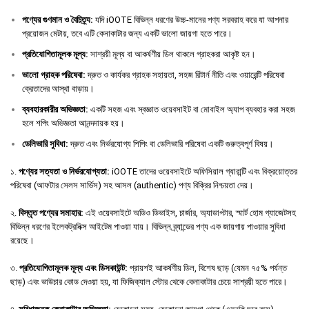
পণ্যের
গুণমান
ও
বৈচিত্র্য
:
যদি iOOTE বিভিন্ন ধরণের উচ্চ-মানের পণ্য সরবরাহ করে যা আপনার
প্রয়োজন মেটায়, তবে এটি কেনাকাটার জন্য একটি ভালো জায়গা হতে পারে।
প্রতিযোগিতামূলক
মূল্য
:
সাশ্রয়ী মূল্য বা আকর্ষণীয় ডিল থাকলে গ্রাহকরা আকৃষ্ট হন।
ভালো
গ্রাহক
পরিষেবা
:
দ্রুত ও কার্যকর গ্রাহক সহায়তা, সহজ রিটার্ন নীতি এবং ওয়ারেন্টি পরিষেবা
ক্রেতাদের আস্থা বাড়ায়।
ব্যবহারকারীর
অভিজ্ঞতা
:
একটি সহজ এবং স্বজ্ঞাত ওয়েবসাইট বা মোবাইল অ্যাপ ব্যবহার করা সহজ
হলে শপিং অভিজ্ঞতা আনন্দদায়ক হয়।
ডেলিভারি
সুবিধা
:
দ্রুত এবং নির্ভরযোগ্য শিপিং বা ডেলিভারি পরিষেবা একটি গুরুত্বপূর্ণ বিষয়।
১.
পণ্যের সত্যতা ও নির্ভরযোগ্যতা:
iOOTE তাদের ওয়েবসাইটে অফিসিয়াল গ্যারান্টি এবং বিক্রয়োত্তর
পরিষেবা (আফটার সেলস সার্ভিস) সহ আসল (authentic) পণ্য বিক্রির নিশ্চয়তা দেয়।
২.
বিস্তৃত পণ্যের সমাহার:
এই ওয়েবসাইটে অডিও ডিভাইস, চার্জার, অ্যাডাপ্টার, স্মার্ট হোম গ্যাজেটসহ
বিভিন্ন ধরণের ইলেকট্রনিক্স আইটেম পাওয়া যায়। বিভিন্ন ব্র্যান্ডের পণ্য এক জায়গায় পাওয়ার সুবিধা
রয়েছে।
৩.
প্রতিযোগিতামূলক মূল্য এবং ডিসকাউন্ট:
প্রায়শই আকর্ষণীয় ডিল, বিশেষ ছাড় (যেমন ৭৫% পর্যন্ত
ছাড়) এবং ভাউচার কোড দেওয়া হয়, যা ফিজিক্যাল স্টোর থেকে কেনাকাটার চেয়ে সাশ্রয়ী হতে পারে।