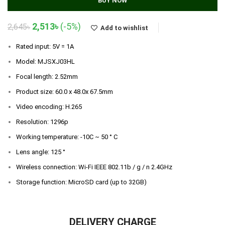
BUY NOW
Original
Current
2,513
৳
(-5%)
2,645
৳
Add to wishlist
price
price
was:
is:
Rated input: 5V = 1A
2,645৳.
2,513৳.
Model: MJSXJ03HL
Focal length: 2.52mm
Product size: 60.0 x 48.0x 67.5mm
Video encoding: H.265
Resolution: 1296p
Working temperature: -10C ~ 50 ° C
Lens angle: 125 °
Wireless connection: Wi-Fi IEEE 802.11b / g / n 2.4GHz
Storage function: MicroSD card (up to 32GB)
DELIVERY CHARGE