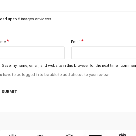
oad up to 5 images or videos
*
*
ame
Email
Save my name, email, and website in this browser for the next time I commen
u have to be logged in to be able to add photos to your review.