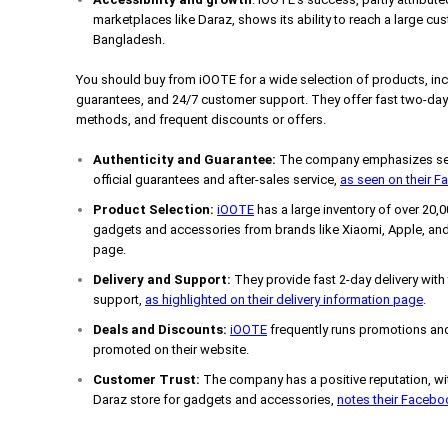
marketplaces like Daraz, shows its ability to reach a large cus
Bangladesh.
You should buy from iOOTE for a wide selection of products, incl
guarantees, and 24/7 customer support. They offer fast two-day 
methods, and frequent discounts or offers.
Authenticity and Guarantee:
The company emphasizes sell
official guarantees and after-sales service,
as seen on their 
Product Selection:
iOOTE
has a large inventory of over 20,
gadgets and accessories from brands like Xiaomi, Apple, and
page.
Delivery and Support:
They provide fast 2-day delivery with
support,
as highlighted on their delivery information page
.
Deals and Discounts:
iOOTE
frequently runs promotions and
promoted on their website.
Customer Trust:
The company has a positive reputation, wit
Daraz store for gadgets and accessories,
notes their Faceb