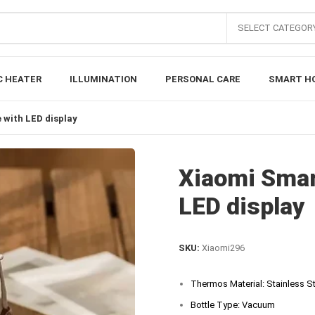
SELECT CATEGOR
C HEATER
ILLUMINATION
PERSONAL CARE
SMART H
 with LED display
Xiaomi Smar
LED display
SKU:
Xiaomi296
Thermos Material: Stainless S
Bottle Type: Vacuum