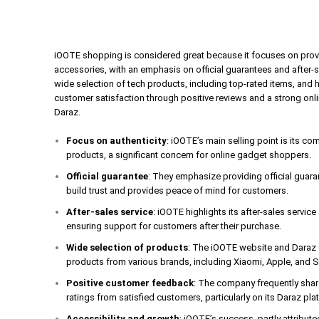
iOOTE shopping is considered great because it focuses on prov
accessories, with an emphasis on official guarantees and after-
wide selection of tech products, including top-rated items, and 
customer satisfaction through positive reviews and a strong onl
Daraz.
Focus on authenticity
: iOOTE’s main selling point is its c
products, a significant concern for online gadget shoppers.
Official guarantee
: They emphasize providing official guar
build trust and provides peace of mind for customers.
After-sales service
: iOOTE highlights its after-sales servic
ensuring support for customers after their purchase.
Wide selection of products
: The iOOTE website and Daraz s
products from various brands, including Xiaomi, Apple, and
Positive customer feedback
: The company frequently shar
ratings from satisfied customers, particularly on its Daraz pla
Accessibility and growth
: iOOTE’s success, partly attribute