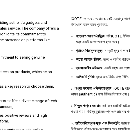
iOOTE-কে বেছে নেওয়ার কয়েকটি সম্ভাব্য কারণ থাকতে
iding authentic gadgets and
বিষয়গুলো ভালোভাবে পূরণ করে:
sales service. The company offers a
highlights its commitment to
পণ্যের
গুণমান
ও
বৈচিত্র্য
:
যদি iOOTE বিভিন্ন 
ine presence on platforms like
জন্য একটি ভালো জায়গা হতে পারে।
প্রতিযোগিতামূলক
মূল্য
:
সাশ্রয়ী মূল্য বা আকর
ommitment to selling genuine
ভালো
গ্রাহক
পরিষেবা
:
দ্রুত ও কার্যকর গ্রাহক
ব্যবহারকারীর
অভিজ্ঞতা
:
একটি সহজ এবং স্বজ্ঞ
antees on products, which helps
ডেলিভারি
সুবিধা
:
দ্রুত এবং নির্ভরযোগ্য শিপিং 
e as a key reason to choose them,
১.
পণ্যের সত্যতা ও নির্ভরযোগ্যতা:
iOOTE তাদের 
আসল (authentic) পণ্য বিক্রির নিশ্চয়তা দেয়।
tore offer a diverse range of tech
২.
বিস্তৃত পণ্যের সমাহার:
এই ওয়েবসাইটে অডিও ডিভ
 Samsung.
পাওয়া যায়। বিভিন্ন ব্র্যান্ডের পণ্য এক জায়গায় 
es positive reviews and high
tform.
৩.
প্রতিযোগিতামূলক মূল্য এবং ডিসকাউন্ট:
প্রায়শই
ফিজিক্যাল স্টোর থেকে কেনাকাটার চেয়ে সাশ্রয়ী 
d to partnering with online