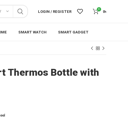
0
Y
LOGIN / REGISTER
0
৳
OME
SMART WATCH
SMART GADGET
t Thermos Bottle with
teel