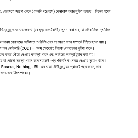
 যেকোনো জায়গা থেকে (এমনকি ঘরে বসে) কেনাকাটা করার সুবিধা রয়েছে। ভিড়ের মধ্যে
ন ব্র্যান্ড ও মডেলের পণ্যের মূল্য এবং বৈশিষ্ট্য তুলনা করা যায়, যা সঠিক সিদ্ধান্ত নিতে
যান্য ক্রেতাদের অভিজ্ঞতা ও রিভিউ দেখে পণ্যের গুণমান সম্পর্কে নিশ্চিত হওয়া যায়।
াশ অন ডেলিভারি (COD) – উভয় ক্ষেত্রেই নিরাপদ লেনদেনের সুবিধা থাকে।
হকের কাছে পৌঁছে দেওয়ার ব্যবস্থা থাকে এবং অর্ডারের অবস্থা ট্র্যাক করা যায়।
া হয় বা কোনো সমস্যা থাকে, তবে সহজেই পণ্য পরিবর্তন বা ফেরত দেওয়ার সুযোগ থাকে।
aseus, Nothing, JBL-এর মতো নির্দিষ্ট ব্র্যান্ডের গ্যাজেট পছন্দ করেন, তারা
িসেবে বেছে নিতে পারেন।