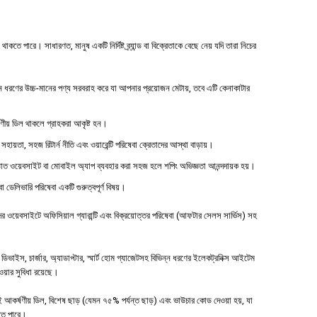
 পারে। সাধারণত, মানুষ একটি নির্দিষ্ট ব্র্যান্ড বা বিক্রেতাকে বেছে নেয় যদি তারা নিচের
ধরণের উচ্চ-মানের পণ্য সরবরাহ করে যা আপনার প্রয়োজন মেটায়, তবে এটি কেনাকাটার
্ষণীয় ডিল থাকলে গ্রাহকরা আকৃষ্ট হন।
 সহায়তা, সহজ রিটার্ন নীতি এবং ওয়ারেন্টি পরিষেবা ক্রেতাদের আস্থা বাড়ায়।
াত ওয়েবসাইট বা মোবাইল অ্যাপ ব্যবহার করা সহজ হলে শপিং অভিজ্ঞতা আনন্দদায়ক হয়।
বা ডেলিভারি পরিষেবা একটি গুরুত্বপূর্ণ বিষয়।
ওয়েবসাইটে অফিসিয়াল গ্যারান্টি এবং বিক্রয়োত্তর পরিষেবা (আফটার সেলস সার্ভিস) সহ
াইস, চার্জার, অ্যাডাপ্টার, স্মার্ট হোম গ্যাজেটসহ বিভিন্ন ধরণের ইলেকট্রনিক্স আইটেম
পাওয়ার সুবিধা রয়েছে।
 আকর্ষণীয় ডিল, বিশেষ ছাড় (যেমন ৭৫% পর্যন্ত ছাড়) এবং ভাউচার কোড দেওয়া হয়, যা
হতে পারে।