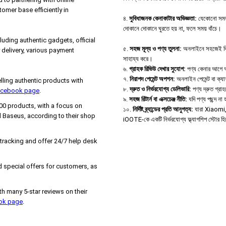
tomer base efficiently in
৪.
সুবিধাজনক কেনাকাটার অভিজ্ঞতা:
যেকোনো সময়,
দোকানে দোকানে ঘুরতে হয় না, ফলে সময় বাঁচে।
uding authentic gadgets, official
৫.
সহজ মূল্য ও পণ্য তুলনা:
অনলাইনে সহজেই বিভিন্
delivery, various payment
সাহায্য করে।
৬.
গ্রাহক রিভিউ দেখার সুযোগ:
পণ্য কেনার আগে অন্
৭.
নিরাপদ পেমেন্ট অপশন:
অনলাইন পেমেন্ট বা ক্য
ing authentic products with
৮.
দ্রুত ও নির্ভরযোগ্য ডেলিভারি:
পণ্য দ্রুত গ্রা
Facebook page
.
৯.
সহজ রিটার্ন বা এক্সচেঞ্জ নীতি:
যদি পণ্য পছন্দ ন
000 products, with a focus on
১০.
নির্দিষ্ট ব্র্যান্ডের প্রতি আনুগত্য:
যারা Xiaomi, B
 Baseus, according to their shop
iOOTE-কে একটি নির্ভরযোগ্য ফ্ল্যাগশিপ স্টোর হ
 tracking and offer 24/7 help desk
 special offers for customers, as
h many 5-star reviews on their
ook page
.