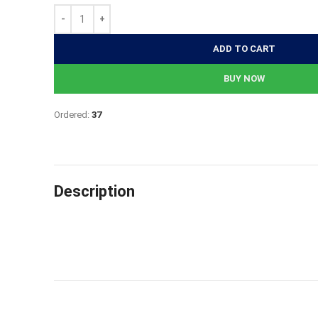
1,955৳.
1,857৳.
ADD TO CART
BUY NOW
Ordered:
37
Description