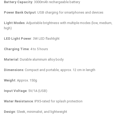
Battery Capacity
: 3000mAh rechargeable battery
Power Bank Output
: USB charging for smartphones and devices
Light Modes
: Adjustable brightness with multiple modes (low, medium,
high)
LED Light Power
: 3W LED flashlight
Charging Time
: 4 to 5 hours
Material
: Durable aluminum alloy body
Dimensions
: Compact and portable, approx. 12 cm in length
Weight
: Approx. 150g
Input Voltage
: 5V/1A (USB)
Water Resistance
: IPX5-rated for splash protection
Design
: Sleek, minimalist, and lightweight