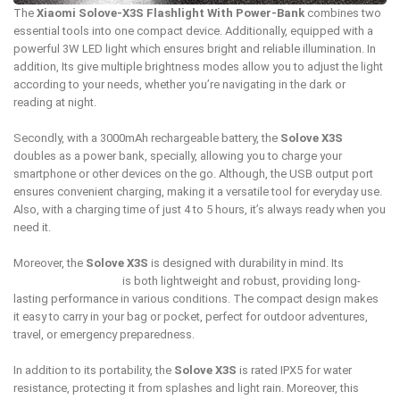
The
Xiaomi Solove-X3S Flashlight With Power-Bank
combines two
essential tools into one compact device. Additionally, equipped with a
powerful 3W LED light which ensures bright and reliable illumination. In
addition, Its give multiple brightness modes allow you to adjust the light
according to your needs, whether you’re navigating in the dark or
reading at night.
Secondly, with a 3000mAh rechargeable battery, the
Solove X3S
doubles as a power bank, specially, allowing you to charge your
smartphone or other devices on the go. Although, the USB output port
ensures convenient charging, making it a versatile tool for everyday use.
Also, with a charging time of just 4 to 5 hours, it’s always ready when you
need it.
Moreover, the
Solove X3S
is designed with durability in mind. Its
aluminum alloy body
is both lightweight and robust, providing long-
lasting performance in various conditions. The compact design makes
it easy to carry in your bag or pocket, perfect for outdoor adventures,
travel, or emergency preparedness.
In addition to its portability, the
Solove X3S
is rated IPX5 for water
resistance, protecting it from splashes and light rain. Moreover, this