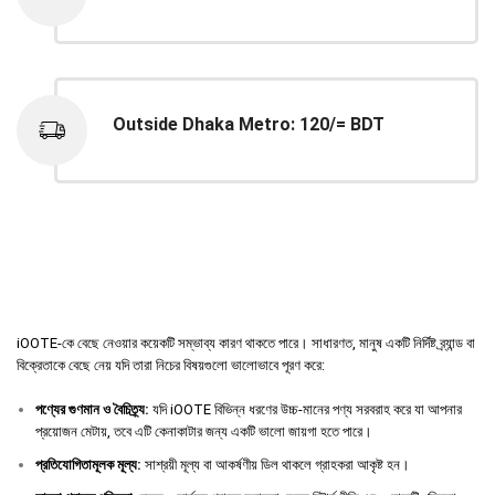
Outside Dhaka Metro: 120/= BDT
iOOTE-কে বেছে নেওয়ার কয়েকটি সম্ভাব্য কারণ থাকতে পারে। সাধারণত, মানুষ একটি নির্দিষ্ট ব্র্যান্ড বা
বিক্রেতাকে বেছে নেয় যদি তারা নিচের বিষয়গুলো ভালোভাবে পূরণ করে:
পণ্যের
গুণমান
ও
বৈচিত্র্য
:
যদি iOOTE বিভিন্ন ধরণের উচ্চ-মানের পণ্য সরবরাহ করে যা আপনার
প্রয়োজন মেটায়, তবে এটি কেনাকাটার জন্য একটি ভালো জায়গা হতে পারে।
প্রতিযোগিতামূলক
মূল্য
:
সাশ্রয়ী মূল্য বা আকর্ষণীয় ডিল থাকলে গ্রাহকরা আকৃষ্ট হন।