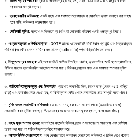
ভালো
গ্রাহক
পরিষেবা
:
দ্রুত ও কার্যকর গ্রাহক সহায়তা, সহজ রিটার্ন নীতি এবং ওয়ারেন্টি পরিষেবা
ক্রেতাদের আস্থা বাড়ায়।
ব্যবহারকারীর
অভিজ্ঞতা
:
একটি সহজ এবং স্বজ্ঞাত ওয়েবসাইট বা মোবাইল অ্যাপ ব্যবহার করা সহজ
হলে শপিং অভিজ্ঞতা আনন্দদায়ক হয়।
ডেলিভারি
সুবিধা
:
দ্রুত এবং নির্ভরযোগ্য শিপিং বা ডেলিভারি পরিষেবা একটি গুরুত্বপূর্ণ বিষয়।
১.
পণ্যের সত্যতা ও নির্ভরযোগ্যতা:
iOOTE তাদের ওয়েবসাইটে অফিসিয়াল গ্যারান্টি এবং বিক্রয়োত্তর
পরিষেবা (আফটার সেলস সার্ভিস) সহ আসল (authentic) পণ্য বিক্রির নিশ্চয়তা দেয়।
২.
বিস্তৃত পণ্যের সমাহার:
এই ওয়েবসাইটে অডিও ডিভাইস, চার্জার, অ্যাডাপ্টার, স্মার্ট হোম গ্যাজেটসহ
বিভিন্ন ধরণের ইলেকট্রনিক্স আইটেম পাওয়া যায়। বিভিন্ন ব্র্যান্ডের পণ্য এক জায়গায় পাওয়ার সুবিধা
রয়েছে।
৩.
প্রতিযোগিতামূলক মূল্য এবং ডিসকাউন্ট:
প্রায়শই আকর্ষণীয় ডিল, বিশেষ ছাড় (যেমন ৭৫% পর্যন্ত
ছাড়) এবং ভাউচার কোড দেওয়া হয়, যা ফিজিক্যাল স্টোর থেকে কেনাকাটার চেয়ে সাশ্রয়ী হতে পারে।
৪.
সুবিধাজনক কেনাকাটার অভিজ্ঞতা:
যেকোনো সময়, যেকোনো জায়গা থেকে (এমনকি ঘরে বসে)
কেনাকাটা করার সুবিধা রয়েছে। ভিড়ের মধ্যে দোকানে দোকানে ঘুরতে হয় না, ফলে সময় বাঁচে।
৫.
সহজ মূল্য ও পণ্য তুলনা:
অনলাইনে সহজেই বিভিন্ন ব্র্যান্ড ও মডেলের পণ্যের মূল্য এবং বৈশিষ্ট্য
তুলনা করা যায়, যা সঠিক সিদ্ধান্ত নিতে সাহায্য করে।
৬.
গ্রাহক রিভিউ দেখার সুযোগ:
পণ্য কেনার আগে অন্যান্য ক্রেতাদের অভিজ্ঞতা ও রিভিউ দেখে পণ্যের