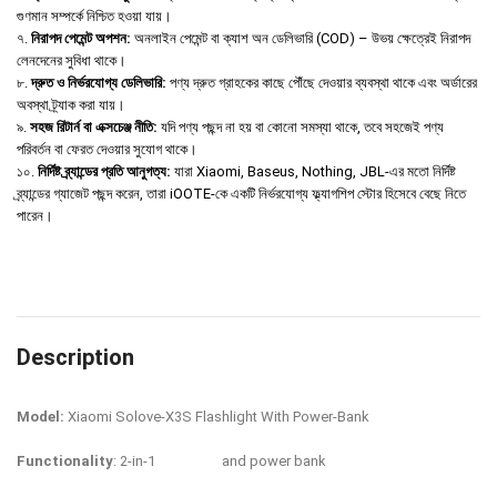
গুণমান সম্পর্কে নিশ্চিত হওয়া যায়।
৭.
নিরাপদ পেমেন্ট অপশন:
অনলাইন পেমেন্ট বা ক্যাশ অন ডেলিভারি (COD) – উভয় ক্ষেত্রেই নিরাপদ
লেনদেনের সুবিধা থাকে।
৮.
দ্রুত ও নির্ভরযোগ্য ডেলিভারি:
পণ্য দ্রুত গ্রাহকের কাছে পৌঁছে দেওয়ার ব্যবস্থা থাকে এবং অর্ডারের
অবস্থা ট্র্যাক করা যায়।
৯.
সহজ রিটার্ন বা এক্সচেঞ্জ নীতি:
যদি পণ্য পছন্দ না হয় বা কোনো সমস্যা থাকে, তবে সহজেই পণ্য
পরিবর্তন বা ফেরত দেওয়ার সুযোগ থাকে।
১০.
নির্দিষ্ট ব্র্যান্ডের প্রতি আনুগত্য:
যারা Xiaomi, Baseus, Nothing, JBL-এর মতো নির্দিষ্ট
ব্র্যান্ডের গ্যাজেট পছন্দ করেন, তারা iOOTE-কে একটি নির্ভরযোগ্য ফ্ল্যাগশিপ স্টোর হিসেবে বেছে নিতে
পারেন।
Description
Model:
Xiaomi Solove-X3S Flashlight With Power-Bank
Functionality
: 2-in-1
flashlight
and power bank