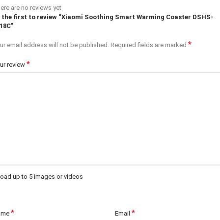
ere are no reviews yet
 the first to review “Xiaomi Soothing Smart Warming Coaster DSHS-
18C”
*
ur email address will not be published.
Required fields are marked
*
ur review
oad up to 5 images or videos
*
*
ame
Email