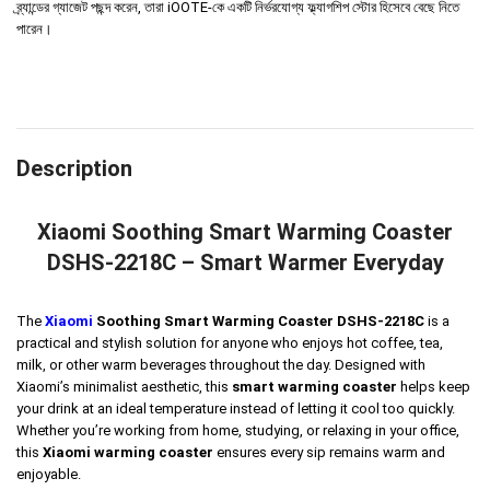
ব্র্যান্ডের গ্যাজেট পছন্দ করেন, তারা iOOTE-কে একটি নির্ভরযোগ্য ফ্ল্যাগশিপ স্টোর হিসেবে বেছে নিতে
পারেন।
Description
Xiaomi Soothing Smart Warming Coaster
DSHS-2218C – Smart Warmer Everyday
The
Xiaomi
Soothing Smart Warming Coaster DSHS-2218C
is a
practical and stylish solution for anyone who enjoys hot coffee, tea,
milk, or other warm beverages throughout the day. Designed with
Xiaomi’s minimalist aesthetic, this
smart warming coaster
helps keep
your drink at an ideal temperature instead of letting it cool too quickly.
Whether you’re working from home, studying, or relaxing in your office,
this
Xiaomi warming coaster
ensures every sip remains warm and
enjoyable.