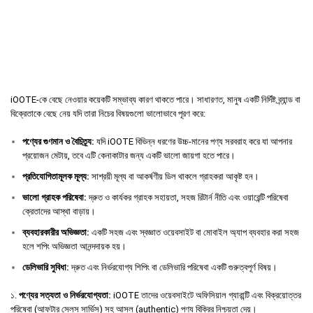
iOOTE-কে বেছে নেওয়ার কয়েকটি সম্ভাব্য কারণ থাকতে পারে। সাধারণত, মানুষ একটি নির্দিষ্ট ব্র্যান্ড বা
বিক্রেতাকে বেছে নেয় যদি তারা নিচের বিষয়গুলো ভালোভাবে পূরণ করে:
পণ্যের
গুণমান
ও
বৈচিত্র্য
:
যদি iOOTE বিভিন্ন ধরণের উচ্চ-মানের পণ্য সরবরাহ করে যা আপনার
প্রয়োজন মেটায়, তবে এটি কেনাকাটার জন্য একটি ভালো জায়গা হতে পারে।
প্রতিযোগিতামূলক
মূল্য
:
সাশ্রয়ী মূল্য বা আকর্ষণীয় ডিল থাকলে গ্রাহকরা আকৃষ্ট হন।
ভালো
গ্রাহক
পরিষেবা
:
দ্রুত ও কার্যকর গ্রাহক সহায়তা, সহজ রিটার্ন নীতি এবং ওয়ারেন্টি পরিষেবা
ক্রেতাদের আস্থা বাড়ায়।
ব্যবহারকারীর
অভিজ্ঞতা
:
একটি সহজ এবং স্বজ্ঞাত ওয়েবসাইট বা মোবাইল অ্যাপ ব্যবহার করা সহজ
হলে শপিং অভিজ্ঞতা আনন্দদায়ক হয়।
ডেলিভারি
সুবিধা
:
দ্রুত এবং নির্ভরযোগ্য শিপিং বা ডেলিভারি পরিষেবা একটি গুরুত্বপূর্ণ বিষয়।
১.
পণ্যের সত্যতা ও নির্ভরযোগ্যতা:
iOOTE তাদের ওয়েবসাইটে অফিসিয়াল গ্যারান্টি এবং বিক্রয়োত্তর
পরিষেবা (আফটার সেলস সার্ভিস) সহ আসল (authentic) পণ্য বিক্রির নিশ্চয়তা দেয়।