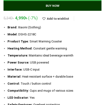
BUY NOW
Original
Current
4,990
৳
(-7%)
5,340
৳
Add to wishlist
price
price
was:
is:
Brand:
Xiaomi (Sothing)
5,340৳.
4,990৳.
Model:
DSHS‑2218C
Product Type:
Smart Warming Coaster
Heating Method:
Constant gentle warming
Temperature:
Maintains ideal beverage warmth
Power Source:
USB powered
Interface:
USB‑C input
Material:
Heat‑resistant surface + durable base
Control:
Touch / button control
Compatibility:
Cups and mugs of various sizes
LED Indicator:
Yes
Safety Features:
Overheat protection