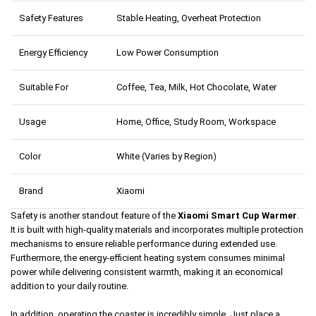
Safety Features
Stable Heating, Overheat Protection
Energy Efficiency
Low Power Consumption
Suitable For
Coffee, Tea, Milk, Hot Chocolate, Water
Usage
Home, Office, Study Room, Workspace
Color
White (Varies by Region)
Brand
Xiaomi
Safety is another standout feature of the
Xiaomi Smart Cup Warmer
.
It is built with high-quality materials and incorporates multiple protection
mechanisms to ensure reliable performance during extended use.
Furthermore, the energy-efficient heating system consumes minimal
power while delivering consistent warmth, making it an economical
addition to your daily routine.
In addition, operating the coaster is incredibly simple. Just place a