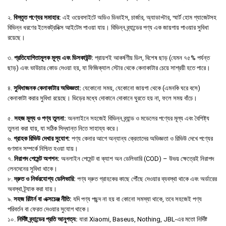
২.
বিস্তৃত পণ্যের সমাহার:
এই ওয়েবসাইটে অডিও ডিভাইস, চার্জার, অ্যাডাপ্টার, স্মার্ট হোম গ্যাজেটসহ
বিভিন্ন ধরণের ইলেকট্রনিক্স আইটেম পাওয়া যায়। বিভিন্ন ব্র্যান্ডের পণ্য এক জায়গায় পাওয়ার সুবিধা
রয়েছে।
৩.
প্রতিযোগিতামূলক মূল্য এবং ডিসকাউন্ট:
প্রায়শই আকর্ষণীয় ডিল, বিশেষ ছাড় (যেমন ৭৫% পর্যন্ত
ছাড়) এবং ভাউচার কোড দেওয়া হয়, যা ফিজিক্যাল স্টোর থেকে কেনাকাটার চেয়ে সাশ্রয়ী হতে পারে।
৪.
সুবিধাজনক কেনাকাটার অভিজ্ঞতা:
যেকোনো সময়, যেকোনো জায়গা থেকে (এমনকি ঘরে বসে)
কেনাকাটা করার সুবিধা রয়েছে। ভিড়ের মধ্যে দোকানে দোকানে ঘুরতে হয় না, ফলে সময় বাঁচে।
৫.
সহজ মূল্য ও পণ্য তুলনা:
অনলাইনে সহজেই বিভিন্ন ব্র্যান্ড ও মডেলের পণ্যের মূল্য এবং বৈশিষ্ট্য
তুলনা করা যায়, যা সঠিক সিদ্ধান্ত নিতে সাহায্য করে।
৬.
গ্রাহক রিভিউ দেখার সুযোগ:
পণ্য কেনার আগে অন্যান্য ক্রেতাদের অভিজ্ঞতা ও রিভিউ দেখে পণ্যের
গুণমান সম্পর্কে নিশ্চিত হওয়া যায়।
৭.
নিরাপদ পেমেন্ট অপশন:
অনলাইন পেমেন্ট বা ক্যাশ অন ডেলিভারি (COD) – উভয় ক্ষেত্রেই নিরাপদ
লেনদেনের সুবিধা থাকে।
৮.
দ্রুত ও নির্ভরযোগ্য ডেলিভারি:
পণ্য দ্রুত গ্রাহকের কাছে পৌঁছে দেওয়ার ব্যবস্থা থাকে এবং অর্ডারের
অবস্থা ট্র্যাক করা যায়।
৯.
সহজ রিটার্ন বা এক্সচেঞ্জ নীতি:
যদি পণ্য পছন্দ না হয় বা কোনো সমস্যা থাকে, তবে সহজেই পণ্য
পরিবর্তন বা ফেরত দেওয়ার সুযোগ থাকে।
১০.
নির্দিষ্ট ব্র্যান্ডের প্রতি আনুগত্য:
যারা Xiaomi, Baseus, Nothing, JBL-এর মতো নির্দিষ্ট