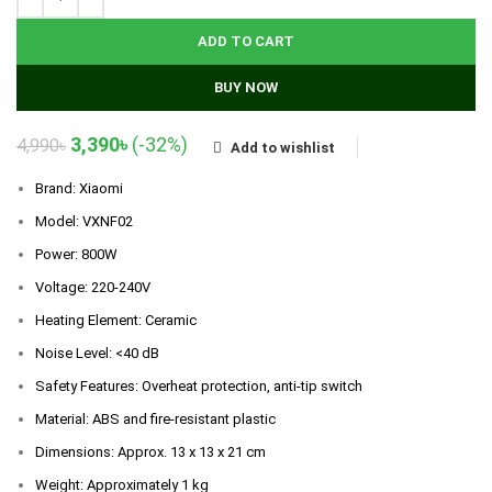
ADD TO CART
BUY NOW
Original
Current
3,390
৳
(-32%)
4,990
৳
Add to wishlist
price
price
was:
is:
Brand: Xiaomi
4,990৳.
3,390৳.
Model: VXNF02
Power: 800W
Voltage: 220-240V
Heating Element: Ceramic
Noise Level: <40 dB
Safety Features: Overheat protection, anti-tip switch
Material: ABS and fire-resistant plastic
Dimensions: Approx. 13 x 13 x 21 cm
Weight: Approximately 1 kg