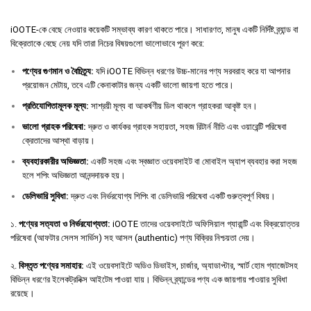
iOOTE-কে বেছে নেওয়ার কয়েকটি সম্ভাব্য কারণ থাকতে পারে। সাধারণত, মানুষ একটি নির্দিষ্ট ব্র্যান্ড বা
বিক্রেতাকে বেছে নেয় যদি তারা নিচের বিষয়গুলো ভালোভাবে পূরণ করে:
পণ্যের
গুণমান
ও
বৈচিত্র্য
:
যদি iOOTE বিভিন্ন ধরণের উচ্চ-মানের পণ্য সরবরাহ করে যা আপনার
প্রয়োজন মেটায়, তবে এটি কেনাকাটার জন্য একটি ভালো জায়গা হতে পারে।
প্রতিযোগিতামূলক
মূল্য
:
সাশ্রয়ী মূল্য বা আকর্ষণীয় ডিল থাকলে গ্রাহকরা আকৃষ্ট হন।
ভালো
গ্রাহক
পরিষেবা
:
দ্রুত ও কার্যকর গ্রাহক সহায়তা, সহজ রিটার্ন নীতি এবং ওয়ারেন্টি পরিষেবা
ক্রেতাদের আস্থা বাড়ায়।
ব্যবহারকারীর
অভিজ্ঞতা
:
একটি সহজ এবং স্বজ্ঞাত ওয়েবসাইট বা মোবাইল অ্যাপ ব্যবহার করা সহজ
হলে শপিং অভিজ্ঞতা আনন্দদায়ক হয়।
ডেলিভারি
সুবিধা
:
দ্রুত এবং নির্ভরযোগ্য শিপিং বা ডেলিভারি পরিষেবা একটি গুরুত্বপূর্ণ বিষয়।
১.
পণ্যের সত্যতা ও নির্ভরযোগ্যতা:
iOOTE তাদের ওয়েবসাইটে অফিসিয়াল গ্যারান্টি এবং বিক্রয়োত্তর
পরিষেবা (আফটার সেলস সার্ভিস) সহ আসল (authentic) পণ্য বিক্রির নিশ্চয়তা দেয়।
২.
বিস্তৃত পণ্যের সমাহার:
এই ওয়েবসাইটে অডিও ডিভাইস, চার্জার, অ্যাডাপ্টার, স্মার্ট হোম গ্যাজেটসহ
বিভিন্ন ধরণের ইলেকট্রনিক্স আইটেম পাওয়া যায়। বিভিন্ন ব্র্যান্ডের পণ্য এক জায়গায় পাওয়ার সুবিধা
রয়েছে।