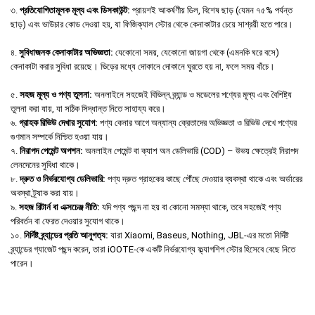
৩.
প্রতিযোগিতামূলক মূল্য এবং ডিসকাউন্ট:
প্রায়শই আকর্ষণীয় ডিল, বিশেষ ছাড় (যেমন ৭৫% পর্যন্ত
ছাড়) এবং ভাউচার কোড দেওয়া হয়, যা ফিজিক্যাল স্টোর থেকে কেনাকাটার চেয়ে সাশ্রয়ী হতে পারে।
৪.
সুবিধাজনক কেনাকাটার অভিজ্ঞতা:
যেকোনো সময়, যেকোনো জায়গা থেকে (এমনকি ঘরে বসে)
কেনাকাটা করার সুবিধা রয়েছে। ভিড়ের মধ্যে দোকানে দোকানে ঘুরতে হয় না, ফলে সময় বাঁচে।
৫.
সহজ মূল্য ও পণ্য তুলনা:
অনলাইনে সহজেই বিভিন্ন ব্র্যান্ড ও মডেলের পণ্যের মূল্য এবং বৈশিষ্ট্য
তুলনা করা যায়, যা সঠিক সিদ্ধান্ত নিতে সাহায্য করে।
৬.
গ্রাহক রিভিউ দেখার সুযোগ:
পণ্য কেনার আগে অন্যান্য ক্রেতাদের অভিজ্ঞতা ও রিভিউ দেখে পণ্যের
গুণমান সম্পর্কে নিশ্চিত হওয়া যায়।
৭.
নিরাপদ পেমেন্ট অপশন:
অনলাইন পেমেন্ট বা ক্যাশ অন ডেলিভারি (COD) – উভয় ক্ষেত্রেই নিরাপদ
লেনদেনের সুবিধা থাকে।
৮.
দ্রুত ও নির্ভরযোগ্য ডেলিভারি:
পণ্য দ্রুত গ্রাহকের কাছে পৌঁছে দেওয়ার ব্যবস্থা থাকে এবং অর্ডারের
অবস্থা ট্র্যাক করা যায়।
৯.
সহজ রিটার্ন বা এক্সচেঞ্জ নীতি:
যদি পণ্য পছন্দ না হয় বা কোনো সমস্যা থাকে, তবে সহজেই পণ্য
পরিবর্তন বা ফেরত দেওয়ার সুযোগ থাকে।
১০.
নির্দিষ্ট ব্র্যান্ডের প্রতি আনুগত্য:
যারা Xiaomi, Baseus, Nothing, JBL-এর মতো নির্দিষ্ট
ব্র্যান্ডের গ্যাজেট পছন্দ করেন, তারা iOOTE-কে একটি নির্ভরযোগ্য ফ্ল্যাগশিপ স্টোর হিসেবে বেছে নিতে
পারেন।