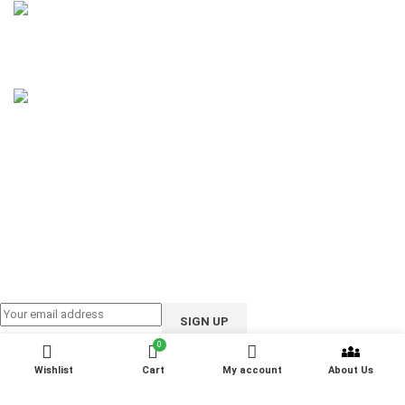
Phone: 01858-922208
Email: support@ioote.com.bd
Follow us on:
0
Wishlist
Cart
My account
About Us