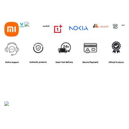
House 16, Road 3, Block B, Aftab Nagar, Dhaka