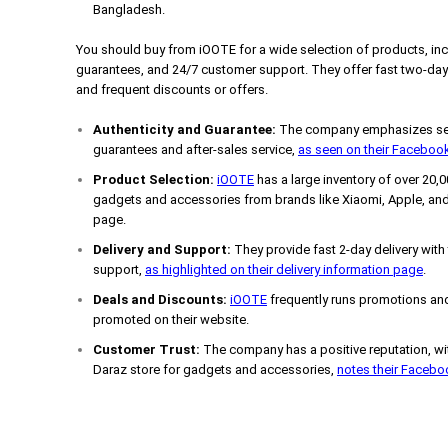
Bangladesh.
You should buy from iOOTE for a wide selection of products, incl
guarantees, and 24/7 customer support. They offer fast two-day
and frequent discounts or offers.
Authenticity and Guarantee:
The company emphasizes selli
guarantees and after-sales service,
as seen on their Faceboo
Product Selection:
iOOTE
has a large inventory of over 20,
gadgets and accessories from brands like Xiaomi, Apple, and
page.
Delivery and Support:
They provide fast 2-day delivery with
support,
as highlighted on their delivery information page
.
Deals and Discounts:
iOOTE
frequently runs promotions and
promoted on their website.
Customer Trust:
The company has a positive reputation, wit
Daraz store for gadgets and accessories,
notes their Faceb