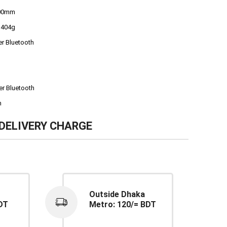
600mm
 404g
r Bluetooth
r Bluetooth
m
DELIVERY CHARGE
Outside Dhaka
DT
Metro: 120/= BDT