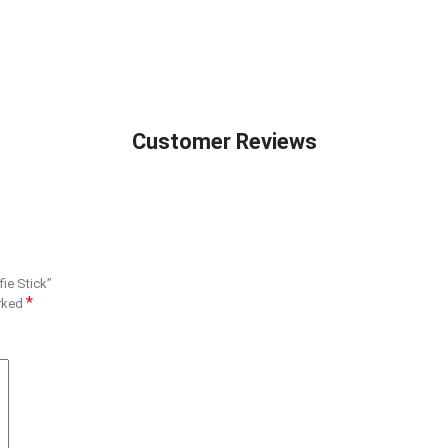
Customer Reviews
fie Stick”
*
arked