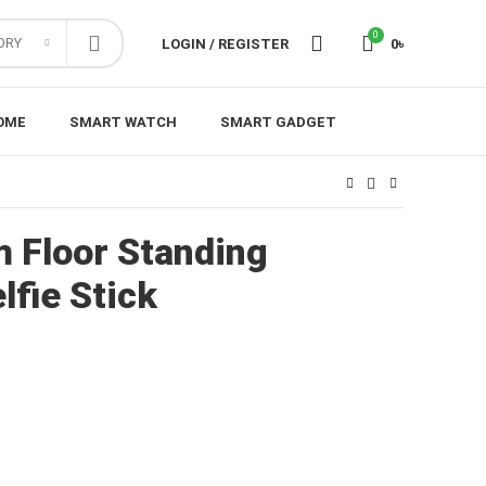
0
ORY
LOGIN / REGISTER
0
৳
OME
SMART WATCH
SMART GADGET
 Floor Standing
lfie Stick