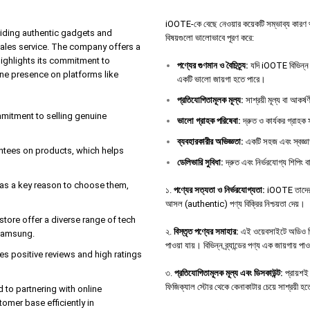
iOOTE-কে বেছে নেওয়ার কয়েকটি সম্ভাব্য কারণ থাকতে 
iding authentic gadgets and
বিষয়গুলো ভালোভাবে পূরণ করে:
sales service. The company offers a
highlights its commitment to
পণ্যের
গুণমান
ও
বৈচিত্র্য
:
যদি iOOTE বিভিন্ন ধ
ine presence on platforms like
একটি ভালো জায়গা হতে পারে।
প্রতিযোগিতামূলক
মূল্য
:
সাশ্রয়ী মূল্য বা আকর্
ommitment to selling genuine
ভালো
গ্রাহক
পরিষেবা
:
দ্রুত ও কার্যকর গ্রাহক স
ব্যবহারকারীর
অভিজ্ঞতা
:
একটি সহজ এবং স্বজ্ঞা
antees on products, which helps
ডেলিভারি
সুবিধা
:
দ্রুত এবং নির্ভরযোগ্য শিপিং বা
e as a key reason to choose them,
১.
পণ্যের সত্যতা ও নির্ভরযোগ্যতা:
iOOTE তাদের ও
আসল (authentic) পণ্য বিক্রির নিশ্চয়তা দেয়।
tore offer a diverse range of tech
২.
বিস্তৃত পণ্যের সমাহার:
এই ওয়েবসাইটে অডিও ডিভা
 Samsung.
পাওয়া যায়। বিভিন্ন ব্র্যান্ডের পণ্য এক জায়গায় পা
s positive reviews and high ratings
৩.
প্রতিযোগিতামূলক মূল্য এবং ডিসকাউন্ট:
প্রায়শই 
ফিজিক্যাল স্টোর থেকে কেনাকাটার চেয়ে সাশ্রয়ী হ
d to partnering with online
tomer base efficiently in