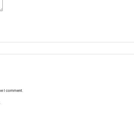
ime I comment.
.