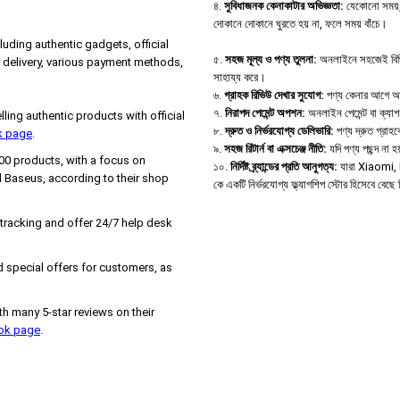
৪.
সুবিধাজনক কেনাকাটার অভিজ্ঞতা:
যেকোনো সময়, 
দোকানে দোকানে ঘুরতে হয় না, ফলে সময় বাঁচে।
uding authentic gadgets, official
৫.
সহজ মূল্য ও পণ্য তুলনা:
অনলাইনে সহজেই বিভিন্ন
 delivery, various payment methods,
সাহায্য করে।
৬.
গ্রাহক রিভিউ দেখার সুযোগ:
পণ্য কেনার আগে অন্য
৭.
নিরাপদ পেমেন্ট অপশন:
অনলাইন পেমেন্ট বা ক্যা
ng authentic products with official
৮.
দ্রুত ও নির্ভরযোগ্য ডেলিভারি:
পণ্য দ্রুত গ্রাহক
k page
.
৯.
সহজ রিটার্ন বা এক্সচেঞ্জ নীতি:
যদি পণ্য পছন্দ না
000 products, with a focus on
১০.
নির্দিষ্ট ব্র্যান্ডের প্রতি আনুগত্য:
যারা Xiaomi, B
 Baseus, according to their shop
কে একটি নির্ভরযোগ্য ফ্ল্যাগশিপ স্টোর হিসেবে বেছ
 tracking and offer 24/7 help desk
 special offers for customers, as
h many 5-star reviews on their
ook page
.