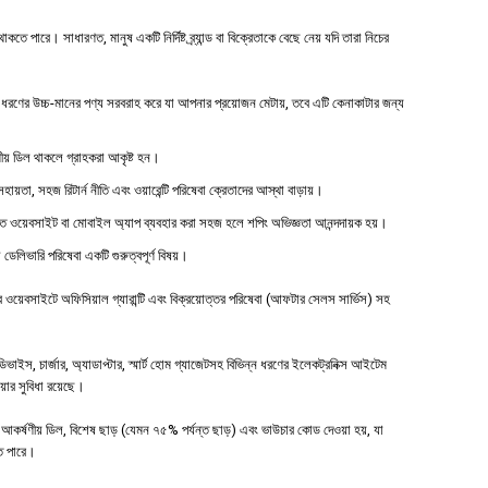
পারে। সাধারণত, মানুষ একটি নির্দিষ্ট ব্র্যান্ড বা বিক্রেতাকে বেছে নেয় যদি তারা নিচের
রণের উচ্চ-মানের পণ্য সরবরাহ করে যা আপনার প্রয়োজন মেটায়, তবে এটি কেনাকাটার জন্য
ষণীয় ডিল থাকলে গ্রাহকরা আকৃষ্ট হন।
হায়তা, সহজ রিটার্ন নীতি এবং ওয়ারেন্টি পরিষেবা ক্রেতাদের আস্থা বাড়ায়।
ত ওয়েবসাইট বা মোবাইল অ্যাপ ব্যবহার করা সহজ হলে শপিং অভিজ্ঞতা আনন্দদায়ক হয়।
 ডেলিভারি পরিষেবা একটি গুরুত্বপূর্ণ বিষয়।
য়েবসাইটে অফিসিয়াল গ্যারান্টি এবং বিক্রয়োত্তর পরিষেবা (আফটার সেলস সার্ভিস) সহ
ইস, চার্জার, অ্যাডাপ্টার, স্মার্ট হোম গ্যাজেটসহ বিভিন্ন ধরণের ইলেকট্রনিক্স আইটেম
ওয়ার সুবিধা রয়েছে।
আকর্ষণীয় ডিল, বিশেষ ছাড় (যেমন ৭৫% পর্যন্ত ছাড়) এবং ভাউচার কোড দেওয়া হয়, যা
তে পারে।