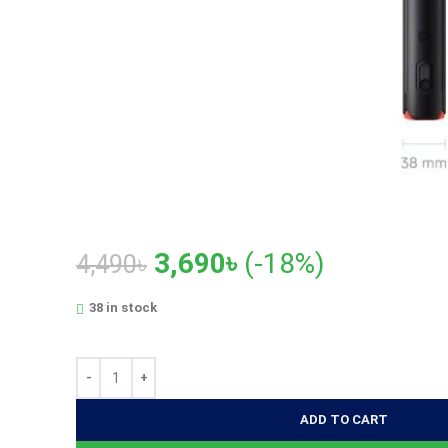
Original
Current
3,690
৳
(-18%)
4,490
৳
price
price
38 in stock
was:
is:
4,490৳.
3,690৳.
ADD TO CART